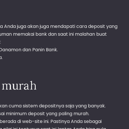
nya Anda juga akan juga mendapati cara deposit yang
ni cuman memakai bank dan saat ini malahan buat
:
i, Danamon dan Panin Bank.
a.
g murah
ukan cuma sistem depositnya saja yang banyak.
i minimum deposit yang paling murah.
erada di web-site ini. Pastinya Anda sebagai