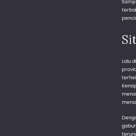
Sampa
terba
penci
Si
Lalu 
provi
terhe
Kenap
menan
mena
Denga
gabun
terun