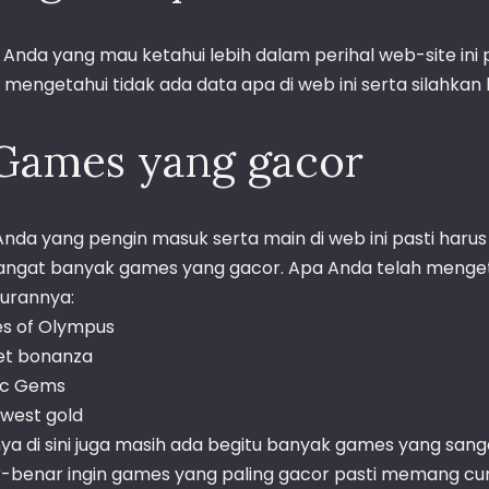
Anda yang mau ketahui lebih dalam perihal web-site ini pas
 mengetahui tidak ada data apa di web ini serta silahkan 
 Games yang gacor
Anda yang pengin masuk serta main di web ini pasti harus
angat banyak games yang gacor. Apa Anda telah mengeta
urannya:
es of Olympus
et bonanza
ec Gems
 west gold
nya di sini juga masih ada begitu banyak games yang sang
-benar ingin games yang paling gacor pasti memang c