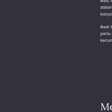
Buat 
dalam
banya
Buat 
perlu
kecur
Me