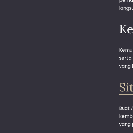
pemain
langs
Ke
Kemun
serta
yang 
Si
Buat 
kemba
yang p