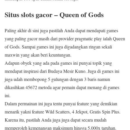
Situs slots gacor – Queen of Gods
Paling akhir di sini juga pastilah Anda dapat mendapati games
yang paling gacor masih dari provider pragmatic play ialah Queen
of Gods. Sampai games ini juga digadangkan ringan sekali
maxwin yang akan beri keuntungan.
Adapun obyek yang ada pada games ini punyai topik yang
mendapat inspirasi dari Budaya Mesir Kuno. Juga di games ini
juga udah membopong 5 gulungan dengan 3 baris namun
dikasihkan 45672 metoda agar pemain dapat menang di games
ini.
Dalam permainan ini juga tentu punyai feature yang demikian
menarik yakni feature Wild Scatters, 4 Jekpot, Gratis Spin Plus.
Karena itu, pastilah Anda juga juga dapat secara mudah
memperoleh kemenangan maksimum hingga 5.000x taruhan.