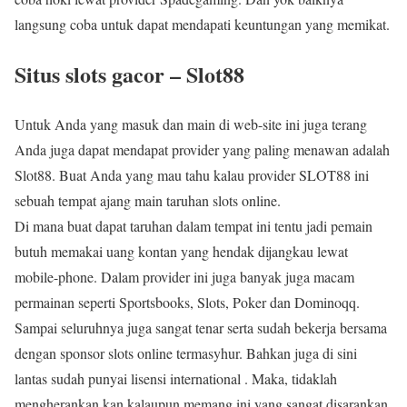
langsung coba untuk dapat mendapati keuntungan yang memikat.
Situs slots gacor – Slot88
Untuk Anda yang masuk dan main di web-site ini juga terang
Anda juga dapat mendapat provider yang paling menawan adalah
Slot88. Buat Anda yang mau tahu kalau provider SLOT88 ini
sebuah tempat ajang main taruhan slots online.
Di mana buat dapat taruhan dalam tempat ini tentu jadi pemain
butuh memakai uang kontan yang hendak dijangkau lewat
mobile-phone. Dalam provider ini juga banyak juga macam
permainan seperti Sportsbooks, Slots, Poker dan Dominoqq.
Sampai seluruhnya juga sangat tenar serta sudah bekerja bersama
dengan sponsor slots online termasyhur. Bahkan juga di sini
lantas sudah punyai lisensi international . Maka, tidaklah
mengherankan kan kalaupun memang ini yang sangat disarankan.