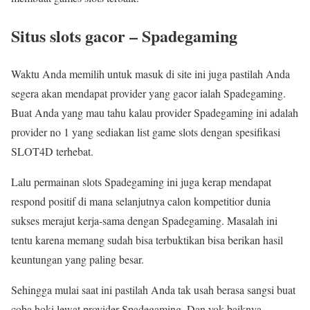
Situs slots gacor – Spadegaming
Waktu Anda memilih untuk masuk di site ini juga pastilah Anda
segera akan mendapat provider yang gacor ialah Spadegaming.
Buat Anda yang mau tahu kalau provider Spadegaming ini adalah
provider no 1 yang sediakan list game slots dengan spesifikasi
SLOT4D terhebat.
Lalu permainan slots Spadegaming ini juga kerap mendapat
respond positif di mana selanjutnya calon kompetitior dunia
sukses merajut kerja-sama dengan Spadegaming. Masalah ini
tentu karena memang sudah bisa terbuktikan bisa berikan hasil
keuntungan yang paling besar.
Sehingga mulai saat ini pastilah Anda tak usah berasa sangsi buat
coba hoki lewat provider Spadegaming. Dan yok baiknya