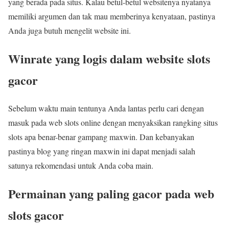
yang berada pada situs. Kalau betul-betul websitenya nyatanya
memiliki argumen dan tak mau memberinya kenyataan, pastinya
Anda juga butuh mengelit website ini.
Winrate yang logis dalam website slots
gacor
Sebelum waktu main tentunya Anda lantas perlu cari dengan
masuk pada web slots online dengan menyaksikan rangking situs
slots apa benar-benar gampang maxwin. Dan kebanyakan
pastinya blog yang ringan maxwin ini dapat menjadi salah
satunya rekomendasi untuk Anda coba main.
Permainan yang paling gacor pada web
slots gacor