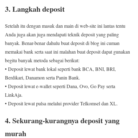
3. Langkah deposit
Setelah itu dengan masuk dan main di web-site ini lantas tentu
Anda juga akan juga mendapati teknik deposit yang paling
banyak. Benar-benar dahulu buat deposit di blog ini cuman
memakai bank serta saat ini malahan buat deposit dapat gunakan
begitu banyak metoda sebagai berikut:
• Deposit lewat bank lokal seperti bank BCA, BNI, BRI,
Berdikari, Danamon serta Panin Bank.
• Deposit lewat e-wallet seperti Dana, Ovo, Go Pay serta
LinkAja.
• Deposit lewat pulsa melalui provider Telkomsel dan XL.
4. Sekurang-kurangnya deposit yang
murah