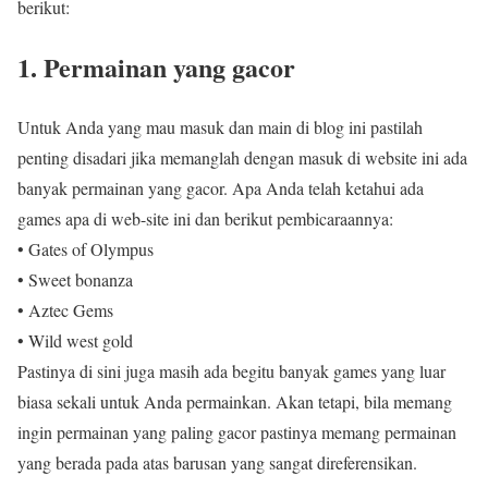
berikut:
1. Permainan yang gacor
Untuk Anda yang mau masuk dan main di blog ini pastilah
penting disadari jika memanglah dengan masuk di website ini ada
banyak permainan yang gacor. Apa Anda telah ketahui ada
games apa di web-site ini dan berikut pembicaraannya:
• Gates of Olympus
• Sweet bonanza
• Aztec Gems
• Wild west gold
Pastinya di sini juga masih ada begitu banyak games yang luar
biasa sekali untuk Anda permainkan. Akan tetapi, bila memang
ingin permainan yang paling gacor pastinya memang permainan
yang berada pada atas barusan yang sangat direferensikan.