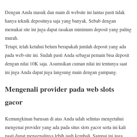
Dengan Anda masuk dan main di website ini lantas pasti tidak
hanya teknik depositnya saja yang banyak. Sebab dengan
memakai site ini juga dapat rasakan minimum deposit yang paling
murah.
Tetapi, telah ketahui belum berapakah jumlah deposit yang ada
pada web-site ini. Sudah pasti Anda sebagai pemain bisa deposit
dengan nilai 10K saja. Asumsikan cuman nilai ini tentunya saat
ini juga Anda dapat juga langsung main dengan gampang.
Mengenali provider pada web slots
gacor
Kemungkinan barusan di atas Anda udah selintas mengetahui
mengenai provider yang ada pada situs slots gacor serta ini kali
pasti dapat mengenalinya lebih jauh kembali. Sampai ini juga