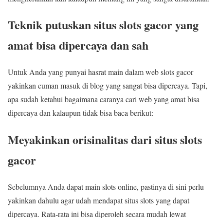
Teknik putuskan situs slots gacor yang
amat bisa dipercaya dan sah
Untuk Anda yang punyai hasrat main dalam web slots gacor
yakinkan cuman masuk di blog yang sangat bisa dipercaya. Tapi,
apa sudah ketahui bagaimana caranya cari web yang amat bisa
dipercaya dan kalaupun tidak bisa baca berikut:
Meyakinkan orisinalitas dari situs slots
gacor
Sebelumnya Anda dapat main slots online, pastinya di sini perlu
yakinkan dahulu agar udah mendapat situs slots yang dapat
dipercaya. Rata-rata ini bisa diperoleh secara mudah lewat