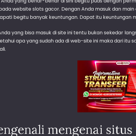
 Anda yang benar-benar di sini begitu puas dengan perma
pada website slots gacor. Dengan Anda masuk dan main di
pati begitu banyak keuntungan. Dapat itu keuntungan ma
nda yang bisa masuk di site ini tentu bukan sekedar langs
tahui apa yang sudah ada di web-site ini maka dari itu
li.
ngenali mengenai situs 