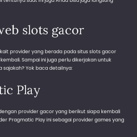
ni tentunya saat ini juga Anda bisa juga langsung
eb slots gacor
ait provider yang berada pada situs slots gacor
embali. Sampai ini juga perlu dikerjakan untuk
a sajakah? Yok baca detailnya:
ic Play
 dengan provider gacor yang berikut siapa kembali
der Pragmatic Play ini sebagai provider games yang