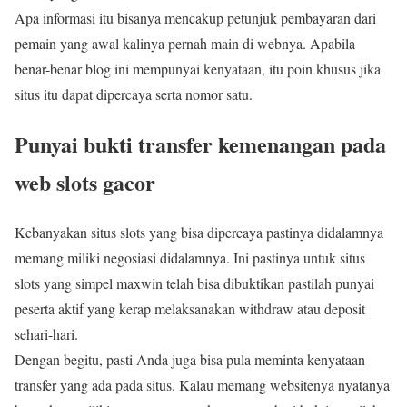
Apa informasi itu bisanya mencakup petunjuk pembayaran dari
pemain yang awal kalinya pernah main di webnya. Apabila
benar-benar blog ini mempunyai kenyataan, itu poin khusus jika
situs itu dapat dipercaya serta nomor satu.
Punyai bukti transfer kemenangan pada
web slots gacor
Kebanyakan situs slots yang bisa dipercaya pastinya didalamnya
memang miliki negosiasi didalamnya. Ini pastinya untuk situs
slots yang simpel maxwin telah bisa dibuktikan pastilah punyai
peserta aktif yang kerap melaksanakan withdraw atau deposit
sehari-hari.
Dengan begitu, pasti Anda juga bisa pula meminta kenyataan
transfer yang ada pada situs. Kalau memang websitenya nyatanya