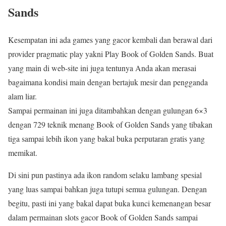
Sands
Kesempatan ini ada games yang gacor kembali dan berawal dari
provider pragmatic play yakni Play Book of Golden Sands. Buat
yang main di web-site ini juga tentunya Anda akan merasai
bagaimana kondisi main dengan bertajuk mesir dan pengganda
alam liar.
Sampai permainan ini juga ditambahkan dengan gulungan 6×3
dengan 729 teknik menang Book of Golden Sands yang tibakan
tiga sampai lebih ikon yang bakal buka perputaran gratis yang
memikat.
Di sini pun pastinya ada ikon random selaku lambang spesial
yang luas sampai bahkan juga tutupi semua gulungan. Dengan
begitu, pasti ini yang bakal dapat buka kunci kemenangan besar
dalam permainan slots gacor Book of Golden Sands sampai