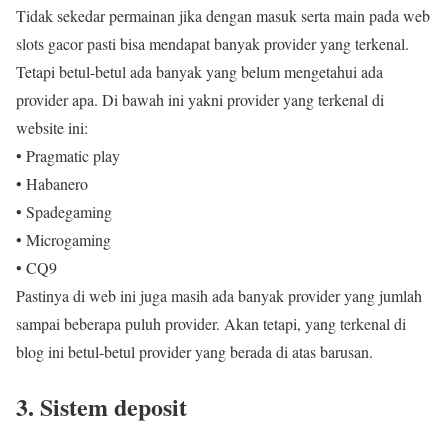
Tidak sekedar permainan jika dengan masuk serta main pada web
slots gacor pasti bisa mendapat banyak provider yang terkenal.
Tetapi betul-betul ada banyak yang belum mengetahui ada
provider apa. Di bawah ini yakni provider yang terkenal di
website ini:
• Pragmatic play
• Habanero
• Spadegaming
• Microgaming
• CQ9
Pastinya di web ini juga masih ada banyak provider yang jumlah
sampai beberapa puluh provider. Akan tetapi, yang terkenal di
blog ini betul-betul provider yang berada di atas barusan.
3. Sistem deposit