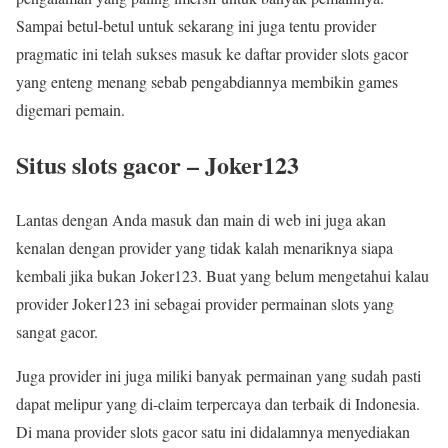
Sampai betul-betul untuk sekarang ini juga tentu provider
pragmatic ini telah sukses masuk ke daftar provider slots gacor
yang enteng menang sebab pengabdiannya membikin games
digemari pemain.
Situs slots gacor – Joker123
Lantas dengan Anda masuk dan main di web ini juga akan
kenalan dengan provider yang tidak kalah menariknya siapa
kembali jika bukan Joker123. Buat yang belum mengetahui kalau
provider Joker123 ini sebagai provider permainan slots yang
sangat gacor.
Juga provider ini juga miliki banyak permainan yang sudah pasti
dapat melipur yang di-claim terpercaya dan terbaik di Indonesia.
Di mana provider slots gacor satu ini didalamnya menyediakan