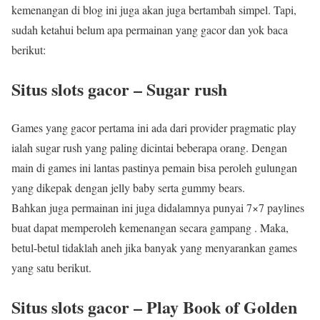
kemenangan di blog ini juga akan juga bertambah simpel. Tapi,
sudah ketahui belum apa permainan yang gacor dan yok baca
berikut:
Situs slots gacor – Sugar rush
Games yang gacor pertama ini ada dari provider pragmatic play
ialah sugar rush yang paling dicintai beberapa orang. Dengan
main di games ini lantas pastinya pemain bisa peroleh gulungan
yang dikepak dengan jelly baby serta gummy bears.
Bahkan juga permainan ini juga didalamnya punyai 7×7 paylines
buat dapat memperoleh kemenangan secara gampang . Maka,
betul-betul tidaklah aneh jika banyak yang menyarankan games
yang satu berikut.
Situs slots gacor – Play Book of Golden