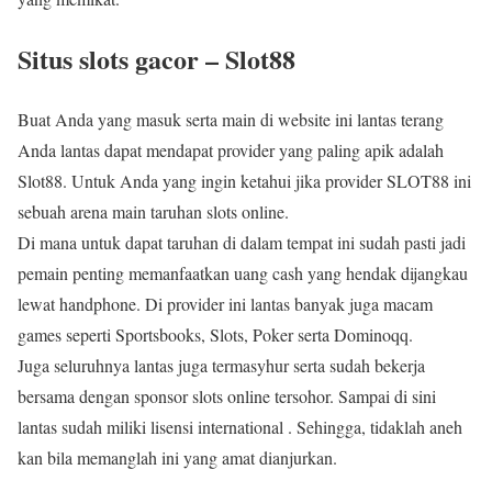
Situs slots gacor – Slot88
Buat Anda yang masuk serta main di website ini lantas terang
Anda lantas dapat mendapat provider yang paling apik adalah
Slot88. Untuk Anda yang ingin ketahui jika provider SLOT88 ini
sebuah arena main taruhan slots online.
Di mana untuk dapat taruhan di dalam tempat ini sudah pasti jadi
pemain penting memanfaatkan uang cash yang hendak dijangkau
lewat handphone. Di provider ini lantas banyak juga macam
games seperti Sportsbooks, Slots, Poker serta Dominoqq.
Juga seluruhnya lantas juga termasyhur serta sudah bekerja
bersama dengan sponsor slots online tersohor. Sampai di sini
lantas sudah miliki lisensi international . Sehingga, tidaklah aneh
kan bila memanglah ini yang amat dianjurkan.