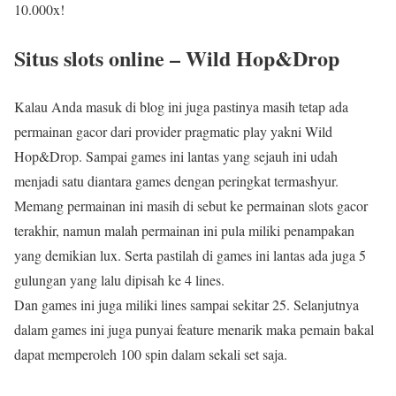
10.000x!
Situs slots online – Wild Hop&Drop
Kalau Anda masuk di blog ini juga pastinya masih tetap ada
permainan gacor dari provider pragmatic play yakni Wild
Hop&Drop. Sampai games ini lantas yang sejauh ini udah
menjadi satu diantara games dengan peringkat termashyur.
Memang permainan ini masih di sebut ke permainan slots gacor
terakhir, namun malah permainan ini pula miliki penampakan
yang demikian lux. Serta pastilah di games ini lantas ada juga 5
gulungan yang lalu dipisah ke 4 lines.
Dan games ini juga miliki lines sampai sekitar 25. Selanjutnya
dalam games ini juga punyai feature menarik maka pemain bakal
dapat memperoleh 100 spin dalam sekali set saja.