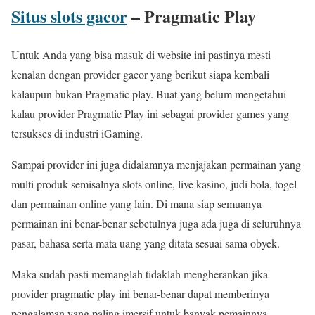
Situs slots gacor
– Pragmatic Play
Untuk Anda yang bisa masuk di website ini pastinya mesti
kenalan dengan provider gacor yang berikut siapa kembali
kalaupun bukan Pragmatic play. Buat yang belum mengetahui
kalau provider Pragmatic Play ini sebagai provider games yang
tersukses di industri iGaming.
Sampai provider ini juga didalamnya menjajakan permainan yang
multi produk semisalnya slots online, live kasino, judi bola, togel
dan permainan online yang lain. Di mana siap semuanya
permainan ini benar-benar sebetulnya juga ada juga di seluruhnya
pasar, bahasa serta mata uang yang ditata sesuai sama obyek.
Maka sudah pasti memanglah tidaklah mengherankan jika
provider pragmatic play ini benar-benar dapat memberinya
pengalaman yang paling imersif untuk banyak pemainnya.