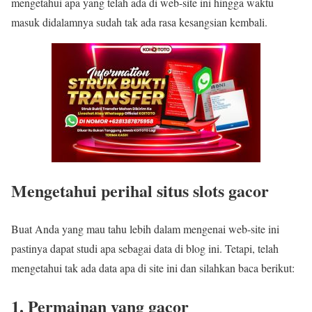
mengetahui apa yang telah ada di web-site ini hingga waktu
masuk didalamnya sudah tak ada rasa kesangsian kembali.
Mengetahui perihal situs slots gacor
Buat Anda yang mau tahu lebih dalam mengenai web-site ini
pastinya dapat studi apa sebagai data di blog ini. Tetapi, telah
mengetahui tak ada data apa di site ini dan silahkan baca berikut:
1. Permainan yang gacor