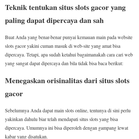
Teknik tentukan situs slots gacor yang
paling dapat dipercaya dan sah
Buat Anda yang benar-benar punyai kemauan main pada website
slots gacor yakini cuman masuk di web-site yang amat bisa
dipercaya. Tetapi, apa sudah ketahui bagaimanakah cara cari web
yang sangat dapat dipercaya dan bila tidak bisa baca berikut:
Menegaskan orisinalitas dari situs slots
gacor
Sebelumnya Anda dapat main slots online, tentunya di sini perlu
yakinkan dahulu biar telah mendapati situs slots yang bisa
dipercaya. Umumnya ini bisa diperoleh dengan gampang lewat
kabar yang disatukan.