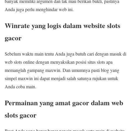
banyak memiliki argumen dan tak mau berikan bukti, pastinya
Anda juga perlu menghindar web ini.
Winrate yang logis dalam website slots
gacor
Sebelum waktu main tentu Anda juga butuh cari dengan masuk di
web slots online dengan menyaksikan posisi situs slots apa
memanglah gampang maxwin. Dan umumnya pasti blog yang
simpel maxwin ini dapat menjadi salah satunya rujukan untuk
Anda coba main.
Permainan yang amat gacor dalam web
slots gacor
Buat Anda yang benar-benar pengin masuk serta main di website