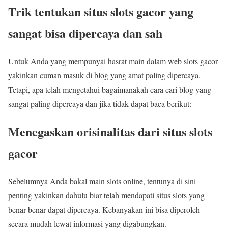
Trik tentukan situs slots gacor yang
sangat bisa dipercaya dan sah
Untuk Anda yang mempunyai hasrat main dalam web slots gacor
yakinkan cuman masuk di blog yang amat paling dipercaya.
Tetapi, apa telah mengetahui bagaimanakah cara cari blog yang
sangat paling dipercaya dan jika tidak dapat baca berikut:
Menegaskan orisinalitas dari situs slots
gacor
Sebelumnya Anda bakal main slots online, tentunya di sini
penting yakinkan dahulu biar telah mendapati situs slots yang
benar-benar dapat dipercaya. Kebanyakan ini bisa diperoleh
secara mudah lewat informasi yang digabungkan.