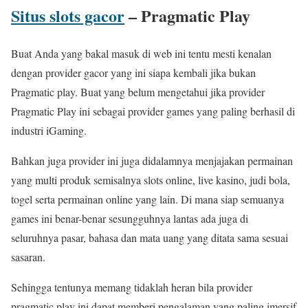
Situs slots gacor
– Pragmatic Play
Buat Anda yang bakal masuk di web ini tentu mesti kenalan
dengan provider gacor yang ini siapa kembali jika bukan
Pragmatic play. Buat yang belum mengetahui jika provider
Pragmatic Play ini sebagai provider games yang paling berhasil di
industri iGaming.
Bahkan juga provider ini juga didalamnya menjajakan permainan
yang multi produk semisalnya slots online, live kasino, judi bola,
togel serta permainan online yang lain. Di mana siap semuanya
games ini benar-benar sesungguhnya lantas ada juga di
seluruhnya pasar, bahasa dan mata uang yang ditata sama sesuai
sasaran.
Sehingga tentunya memang tidaklah heran bila provider
pragmatic play ini dapat memberi pengalaman yang paling imersif