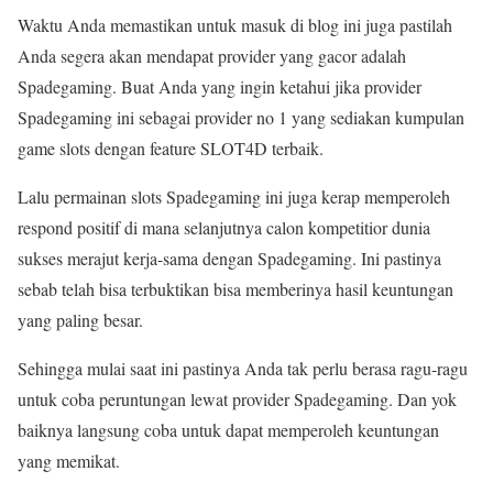
Waktu Anda memastikan untuk masuk di blog ini juga pastilah
Anda segera akan mendapat provider yang gacor adalah
Spadegaming. Buat Anda yang ingin ketahui jika provider
Spadegaming ini sebagai provider no 1 yang sediakan kumpulan
game slots dengan feature SLOT4D terbaik.
Lalu permainan slots Spadegaming ini juga kerap memperoleh
respond positif di mana selanjutnya calon kompetitior dunia
sukses merajut kerja-sama dengan Spadegaming. Ini pastinya
sebab telah bisa terbuktikan bisa memberinya hasil keuntungan
yang paling besar.
Sehingga mulai saat ini pastinya Anda tak perlu berasa ragu-ragu
untuk coba peruntungan lewat provider Spadegaming. Dan yok
baiknya langsung coba untuk dapat memperoleh keuntungan
yang memikat.