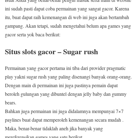
ini sudah pasti dapat coba permainan yang sangat gacor. Karena
itu, buat dapat raih kemenangan di web ini juga akan bertambah
gampang. Akan tetapi, sudah mengetahui belum apa games yang
gacor serta yok baca berikut:
Situs slots gacor – Sugar rush
Permainan yang gacor pertama ini tiba dari provider pragmatic
play yakni sugar rush yang paling disenangi banyak orang-orang.
Dengan main di permainan ini juga pastinya pemain dapat
beroleh gulungan yang dibuntel dengan jelly baby dan gummy
bears.
Bahkan juga permainan ini juga didalamnya mempunyai 7×7
paylines buat dapat memperoleh kemenangan secara mudah .
Maka, benar-benar tidaklah aneh jika banyak yang
mereferensikan games yang satu berikut.