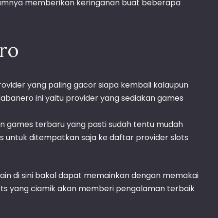
didalamnya memberikan keringanan buat beberapa
ero
provider yang paling gacor siapa kembali kalaupun
abanero ini yaitu provider yang sediakan games
rkan games terbaru yang pasti sudah tentu mudah
 untuk ditempatkan saja ke daftar provider slots
emain di sini bakal dapat memainkan dengan memakai
lots yang ciamik akan memberi pengalaman terbaik