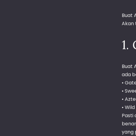
Buat 
Akan 
1.
Buat 
ada b
• Gat
• Swe
• Azt
• Wild
Pasti
benar
yang p