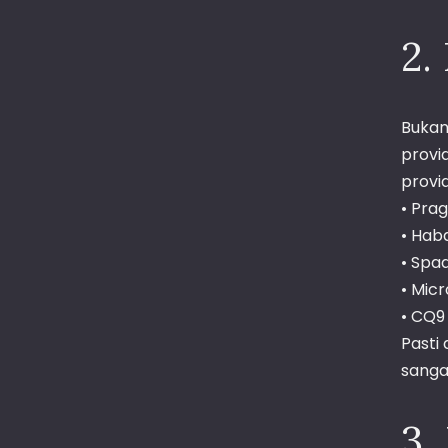
2.
Bukan
provi
provid
• Pra
• Hab
• Spa
• Mic
• CQ9
Pasti
sanga
3.