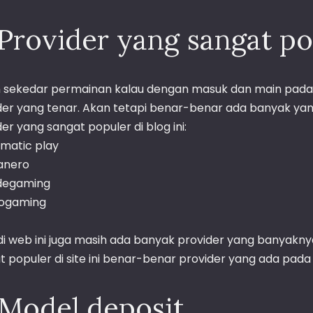
 Provider yang sangat p
 sekedar permainan kalau dengan masuk dan main pada 
der yang tenar. Akan tetapi benar-benar ada banyak yan
er yang sangat populer di blog ini:
gmatic play
anero
degaming
rogaming
 di web ini juga masih ada banyak provider yang banyakn
t populer di site ini benar-benar provider yang ada pada
 Model deposit