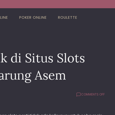
LINE
POKER ONLINE
ROULETTE
 di Situs Slots
Warung Asem
ON
COMMENTS OFF
KOITO
:
MARI
MASUK