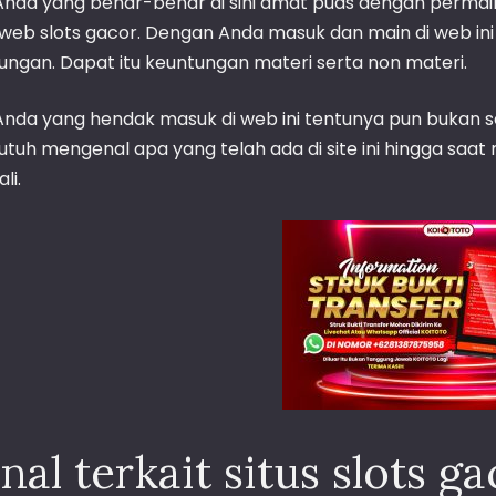
Anda yang benar-benar di sini amat puas dengan permaina
web slots gacor. Dengan Anda masuk dan main di web in
ungan. Dapat itu keuntungan materi serta non materi.
Anda yang hendak masuk di web ini tentunya pun bukan sek
utuh mengenal apa yang telah ada di site ini hingga saat
li.
nal terkait situs slots g