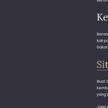
secar
Ke
Baran
kali 
bakal
Si
Buat 
kemba
yang t
Juga p