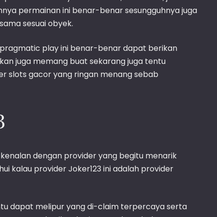
ruhnya permainan ini benar-benar sesungguhnya juga
 sama sesuai obyek.
 pragmatic play ini benar-benar dapat berikan
hkan juga memang buat sekarang juga tentu
der slots gacor yang ringan menang sebab
3
n kenalan dengan provider yang begitu menarik
i kalau provider Joker123 ini adalah provider
tu dapat melipur yang di-claim terpercaya serta