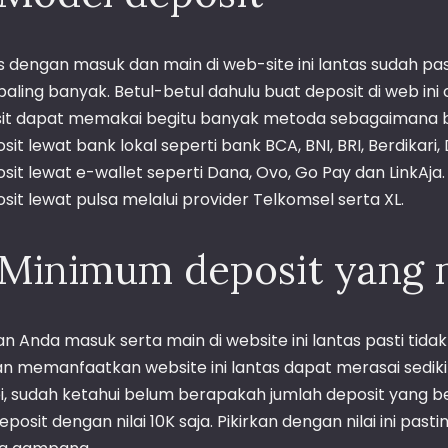
s dengan masuk dan main di web-site ini lantas sudah pa
paling banyak. Betul-betul dahulu buat deposit di web in
it dapat memakai begitu banyak metoda sebagaimana b
sit lewat bank lokal seperti bank BCA, BNI, BRI, Berdikar
sit lewat e-wallet seperti Dana, Ovo, Go Pay dan LinkAja.
sit lewat pulsa melalui provider Telkomsel serta XL.
 Minimum deposit yang
n Anda masuk serta main di website ini lantas pasti tid
n memanfaatkan website ini lantas dapat merasai sediki
i, sudah ketahui belum berapakah jumlah deposit yang ber
eposit dengan nilai 10K saja. Pikirkan dengan nilai ini past