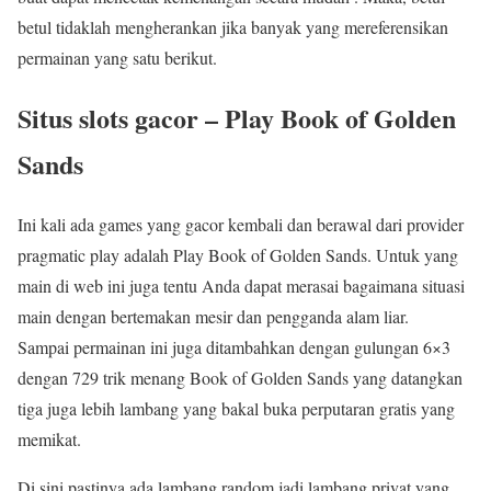
betul tidaklah mengherankan jika banyak yang mereferensikan
permainan yang satu berikut.
Situs slots gacor – Play Book of Golden
Sands
Ini kali ada games yang gacor kembali dan berawal dari provider
pragmatic play adalah Play Book of Golden Sands. Untuk yang
main di web ini juga tentu Anda dapat merasai bagaimana situasi
main dengan bertemakan mesir dan pengganda alam liar.
Sampai permainan ini juga ditambahkan dengan gulungan 6×3
dengan 729 trik menang Book of Golden Sands yang datangkan
tiga juga lebih lambang yang bakal buka perputaran gratis yang
memikat.
Di sini pastinya ada lambang random jadi lambang privat yang