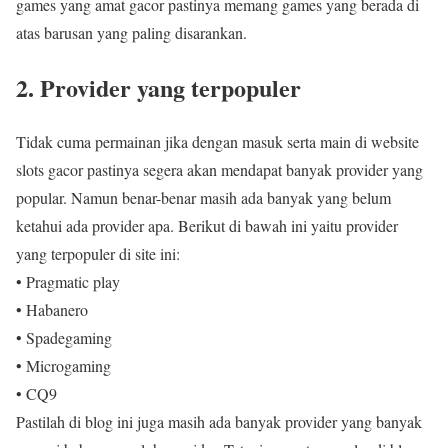
games yang amat gacor pastinya memang games yang berada di
atas barusan yang paling disarankan.
2. Provider yang terpopuler
Tidak cuma permainan jika dengan masuk serta main di website
slots gacor pastinya segera akan mendapat banyak provider yang
popular. Namun benar-benar masih ada banyak yang belum
ketahui ada provider apa. Berikut di bawah ini yaitu provider
yang terpopuler di site ini:
• Pragmatic play
• Habanero
• Spadegaming
• Microgaming
• CQ9
Pastilah di blog ini juga masih ada banyak provider yang banyak