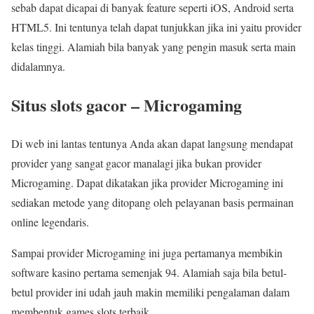
sebab dapat dicapai di banyak feature seperti iOS, Android serta
HTML5. Ini tentunya telah dapat tunjukkan jika ini yaitu provider
kelas tinggi. Alamiah bila banyak yang pengin masuk serta main
didalamnya.
Situs slots gacor – Microgaming
Di web ini lantas tentunya Anda akan dapat langsung mendapat
provider yang sangat gacor manalagi jika bukan provider
Microgaming. Dapat dikatakan jika provider Microgaming ini
sediakan metode yang ditopang oleh pelayanan basis permainan
online legendaris.
Sampai provider Microgaming ini juga pertamanya membikin
software kasino pertama semenjak 94. Alamiah saja bila betul-
betul provider ini udah jauh makin memiliki pengalaman dalam
membentuk games slots terbaik.