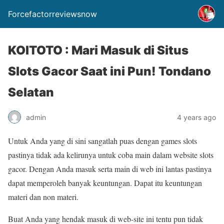
Forcefactorreviewsnow
KOITOTO : Mari Masuk di Situs
Slots Gacor Saat ini Pun! Tondano
Selatan
admin
4 years ago
Untuk Anda yang di sini sangatlah puas dengan games slots
pastinya tidak ada kelirunya untuk coba main dalam website slots
gacor. Dengan Anda masuk serta main di web ini lantas pastinya
dapat memperoleh banyak keuntungan. Dapat itu keuntungan
materi dan non materi.
Buat Anda yang hendak masuk di web-site ini tentu pun tidak