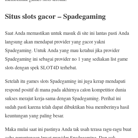
Situs slots gacor – Spadegaming
Saat Anda memastikan untuk masuk di site ini lantas pasti Anda
langsung akan mendapat provider yang gacor yakni
Spadegaming. Untuk Anda yang mau ketahui jika provider
Spadegaming ini sebagai provider no 1 yang sediakan list game
slots dengan spek SLOT4D terhebat.
Setelah itu games slots Spadegaming ini juga kerap mendapati
respond positif di mana pada akhirnya calon kompetitior dunia
sukses merajut kerja-sama dengan Spadegaming. Perihal ini
sudah pasti karena telah dapat dibuktikan bisa memberinya hasil
keuntungan yang paling besar.
Maka mulai saat ini pastinya Anda tak usah terasa ragu-ragu buat
coba peruntungan lewat provider Spadegaming. Dan yok