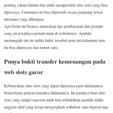
penting yakini dahulu biar udah memperoleh situs slots yang bisa
dipercaya. Umumnya ini bisa diperoleh secara gampang lewat
informasi yang dihimpun.
Apa berita itu bisanya mencakup tips pembayaran dari pemain
yang awal kalinya pernah main di websitenya. Apabila
memanglah site ini miliki bukti, tersebut poin inti kalaupun situs
itu bisa dipercaya dan nomor satu.
Punya bukti transfer kemenangan pada
web slots gacor
Kebanyakan situs slots yang dapat dipercaya pasti didalamnya
benar-benar punyai transaksi didalamnya. Ini pastinya buat situs
slots yang simpel maxwin udah bisa terbuktikan pastilah miliki
anggota aktif yang kerap mengerjakan withdraw atau deposit tiap-