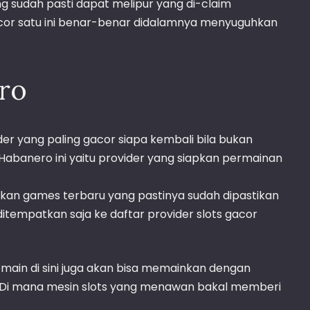
 sudah pasti dapat melipur yang di-claim
gacor satu ini benar-benar didalamnya menyuguhkan
ero
ider yang paling gacor siapa kembali bila bukan
Habanero ini yaitu provider yang siapkan permainan
ngkan games terbaru yang pastinya sudah dipastikan
 ditempatkan saja ke daftar provider slots gacor
emain di sini juga akan bisa memainkan dengan
. Di mana mesin slots yang menawan bakal memberi