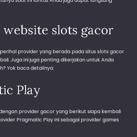
entunya saat ini lantas Anda juga dapat langsung
website slots gacor
erihal provider yang berada pada situs slots gacor
li. Juga ini juga penting dikerjakan untuk Anda
ah? Yok baca detailnya:
ic Play
 dengan provider gacor yang berikut siapa kembali
ovider Pragmatic Play ini sebagai provider games