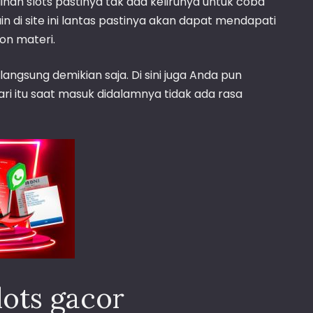
nan slots pastinya tak ada kelirunya untuk coba
DI
 di site ini lantas pastinya akan dapat mendapati
SITUS
on materi.
SLOTS
GACO
SAAT
angsung demikian saja. Di sini juga Anda pun
INI
ri itu saat masuk didalamnya tidak ada rasa
PUN!
TEMPE
lots gacor