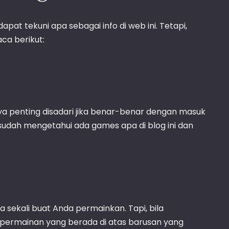
apat tekuni apa sebagai info di web ini. Tetapi,
aca berikut:
ya penting disadari jika benar-benar dengan masuk
sudah mengetahui ada games apa di blog ini dan
a sekali buat Anda permainkan. Tapi, bila
permainan yang berada di atas barusan yang