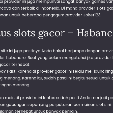
i provider ini juga mempunyai sangat banyak games yang
rcaya dan terbaik di Indonesia. Di mana provider slots 
saan untuk beberapa pengagum provider Joker123.
tus slots gacor – Haban
di site ini juga pastinya Anda bakal berjumpa dengan prov
der habanero. Buat yang belum mengetahui jika provider 
 gacor terhebat.
a? Pasti karena di provider gacor ini selalu me-launchi
g menang. Karena itu, sudah pasti ini begitu sesuai untuk
ringan menang.
n main di provider ini lantas sudah pasti Anda menjadi p
an gabungan sepanjang perputaran permainan slots ini
laman terhebat untuk banyak pemain.