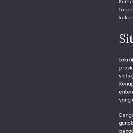
Sampa
terpe
kelua
Si
Lalu 
provi
slots
Kenap
enten
yang 
Denga
gunak
penga