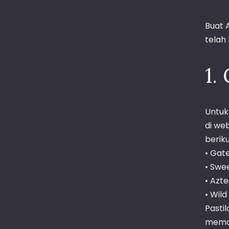
Buat A
telah 
1.
Untuk
di we
berik
• Gat
• Swe
• Azt
• Wild
Pasti
meman