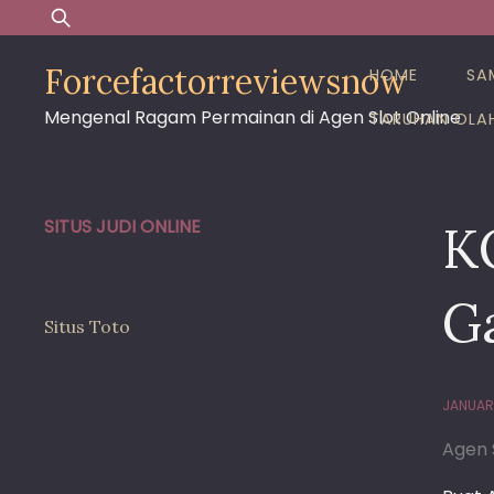
Skip
Search
to
for:
content
Forcefactorreviewsnow
HOME
SA
Mengenal Ragam Permainan di Agen Slot Online
TARUHAN OLA
SITUS JUDI ONLINE
K
G
Situs Toto
JANUARY
Agen 