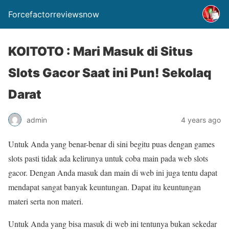
Forcefactorreviewsnow
KOITOTO : Mari Masuk di Situs
Slots Gacor Saat ini Pun! Sekolaq
Darat
admin
4 years ago
Untuk Anda yang benar-benar di sini begitu puas dengan games
slots pasti tidak ada kelirunya untuk coba main pada web slots
gacor. Dengan Anda masuk dan main di web ini juga tentu dapat
mendapat sangat banyak keuntungan. Dapat itu keuntungan
materi serta non materi.
Untuk Anda yang bisa masuk di web ini tentunya bukan sekedar