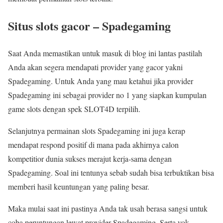
Situs slots gacor – Spadegaming
Saat Anda memastikan untuk masuk di blog ini lantas pastilah
Anda akan segera mendapati provider yang gacor yakni
Spadegaming. Untuk Anda yang mau ketahui jika provider
Spadegaming ini sebagai provider no 1 yang siapkan kumpulan
game slots dengan spek SLOT4D terpilih.
Selanjutnya permainan slots Spadegaming ini juga kerap
mendapat respond positif di mana pada akhirnya calon
kompetitior dunia sukses merajut kerja-sama dengan
Spadegaming. Soal ini tentunya sebab sudah bisa terbuktikan bisa
memberi hasil keuntungan yang paling besar.
Maka mulai saat ini pastinya Anda tak usah berasa sangsi untuk
coba peruntungan lewat provider Spadegaming. Serta yok