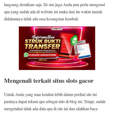
langsung demikian saja. Di sini juga Anda pun perlu mengenal
apa yang sudah ada di website ini maka dari itu waktu masuk
didalamnya tidak ada rasa kesangsian kembali.
Mengenali terkait situs slots gacor
Untuk Anda yang mau ketahui lebih dalam perihal site ini
pastinya dapat tekuni apa sebagai info di blog ini. Tetapi, sudah
mengetahui tidak ada data apa di site ini dan silahkan baca