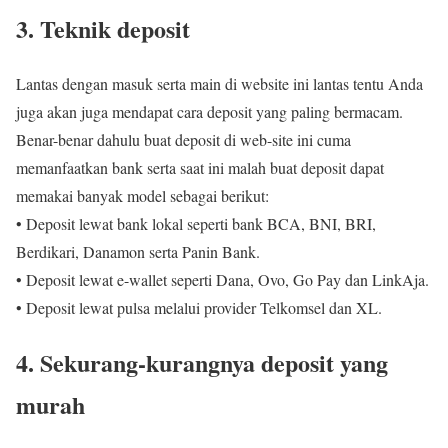
3. Teknik deposit
Lantas dengan masuk serta main di website ini lantas tentu Anda
juga akan juga mendapat cara deposit yang paling bermacam.
Benar-benar dahulu buat deposit di web-site ini cuma
memanfaatkan bank serta saat ini malah buat deposit dapat
memakai banyak model sebagai berikut:
• Deposit lewat bank lokal seperti bank BCA, BNI, BRI,
Berdikari, Danamon serta Panin Bank.
• Deposit lewat e-wallet seperti Dana, Ovo, Go Pay dan LinkAja.
• Deposit lewat pulsa melalui provider Telkomsel dan XL.
4. Sekurang-kurangnya deposit yang
murah