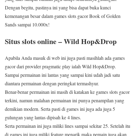
Dengan begitu, pastinya ini yang bisa dapat buka kunci
kemenangan besar dalam games slots gacor Book of Golden
Sands sampai 10.000x!
Situs slots online – Wild Hop&Drop
Apabila Anda masuk di web ini juga pasti masihlah ada games
gacor dari provider pragmatic play ialah Wild Hop&Drop.
Sampai permainan ini lantas yang sampai kini udah jadi satu
diantara permainan dengan peringkat termashyur.
Benar-benar permainan ini masih di katakan ke games slots gacor
terkini, namun malahan permainan ini punya penampilan yang
demikian modern. Serta pasti di games ini juga ada juga 5
gulungan yang lantas dipisah ke 4 lines.
Serta permainan ini juga miliki lines sampai sekitar 25. Setelah itu
di games ini juga miliki feature menarik maka pemain juga akan