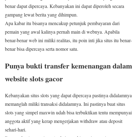
benar dapat dipercaya. Kebanyakan ini dapat diperoleh secara
gampang lewat berita yang dihimpun.
Apa kabar itu bisanya mencakup petunjuk pembayaran dari
pemain yang awal kalinya pernah main di webnya. Apabila
benar-benar web ini miliki realitas, itu poin inti jika situs itu benar-
benar bisa dipercaya serta nomor satu.
Punya bukti transfer kemenangan dalam
website slots gacor
Kebanyakan situs slots yang dapat dipercaya pastinya didalamnya
memanglah miliki transaksi didalamnya. Ini pastinya buat situs
slots yang simpel maxwin udah bisa terbuktikan tentu mempunyai
anggota aktif yang kerap mengerjakan withdraw atau deposit
sehari-hari.