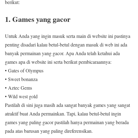
berikut:
1. Games yang gacor
Untuk Anda yang ingin masuk serta main di website ini pastinya
penting disadari kalau betul-betul dengan masuk di web ini ada
banyak permainan yang gacor. Apa Anda telah ketahui ada
games apa di website ini serta berikut pembicaraannya:
• Gates of Olympus
• Sweet bonanza
• Aztec Gems
• Wild west gold
Pastilah di sini juga masih ada sangat banyak games yang sangat
atraktif buat Anda permainkan. Tapi, kalau betul-betul ingin
games yang paling gacor pastilah hanya permainan yang berada
pada atas barusan yang paling direferensikan.