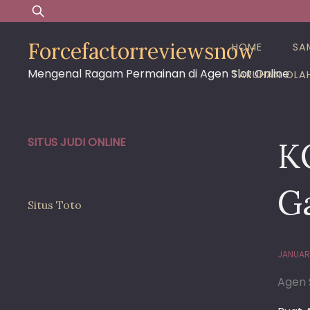
Skip
Search
to
for:
content
Forcefactorreviewsnow
HOME
SA
Mengenal Ragam Permainan di Agen Slot Online
TARUHAN OLA
SITUS JUDI ONLINE
K
Ga
Situs Toto
JANUARY
Agen 