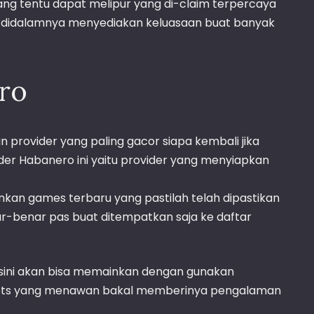
ng tentu dapat melipur yang di-claim terpercaya
 ini didalamnya menyediakan keluasaan buat banyak
ero
an provider yang paling gacor siapa kembali jika
er Habanero ini yaitu provider yang menyiapkan
ankan games terbaru yang pastilah telah dipastikan
r-benar pas buat ditempatkan saja ke daftar
i sini akan bisa memainkan dengan gunakan
 slots yang menawan bakal memberinya pengalaman