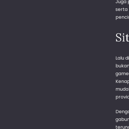
Juga 
serta
penci
Si
Lalu 
bukan
games
Kenap
mudah
provi
Denga
gabun
terun