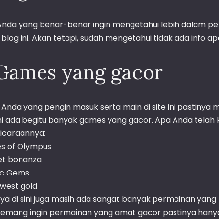
Anda yang benar-benar ingin mengetahui lebih dalam peri
i blog ini. Akan tetapi, sudah mengetahui tidak ada info ap
 Games yang gacor
 Anda yang pengin masuk serta main di site ini pastinya 
ni ada begitu banyak games yang gacor. Apa Anda telah ke
caraannya:
es of Olympus
et bonanza
ec Gems
 west gold
nya di sini juga masih ada sangat banyak permainan yang
memang ingin permainan yang amat gacor pastinya han