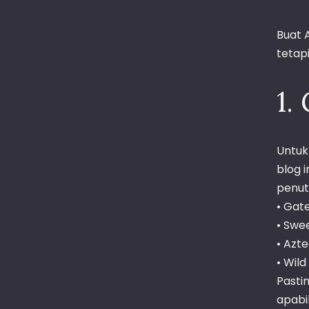
Buat A
tetap
1.
Untuk
blog 
penut
• Gat
• Swe
• Azt
• Wild
Pasti
apabi