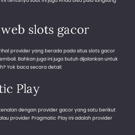
ini tentunya saat ini juga Anda bisa pula langsung
web slots gacor
ihal provider yang berada pada situs slots gacor
bali. Bahkan juga ini juga butuh dijalankan untuk
ah? Yok baca secara detail:
ic Play
kenalan dengan provider gacor yang satu berikut
lau provider Pragmatic Play ini adalah provider