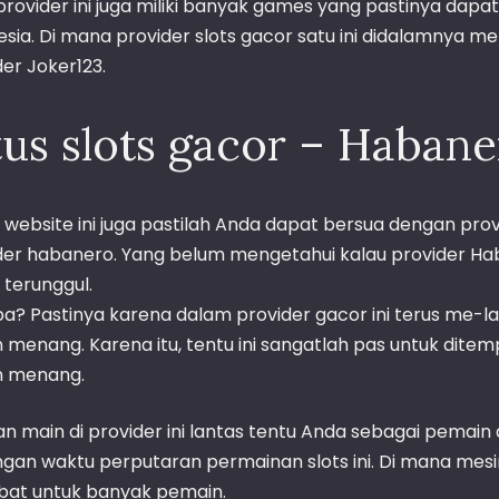
provider ini juga miliki banyak games yang pastinya dapat
esia. Di mana provider slots gacor satu ini didalamnya
der Joker123.
tus slots gacor – Haban
di website ini juga pastilah Anda dapat bersua dengan pro
der habanero. Yang belum mengetahui kalau provider Haba
 terunggul.
a? Pastinya karena dalam provider gacor ini terus me-l
n menang. Karena itu, tentu ini sangatlah pas untuk ditem
n menang.
n main di provider ini lantas tentu Anda sebagai pemai
gan waktu perputaran permainan slots ini. Di mana mes
bat untuk banyak pemain.