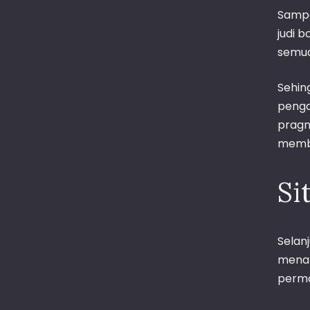
Sampa
judi b
semua
Sehin
penga
pragm
membi
Si
Selan
menar
perma