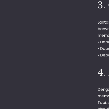
3.
Lanta
banya
memak
• Depo
• Depo
• Dep
4.
Denga
meman
Tapi,