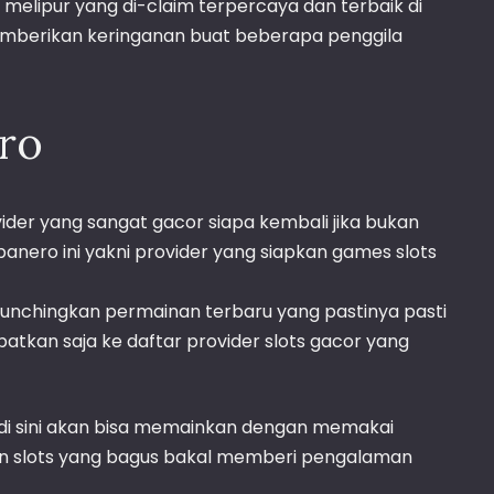
 melipur yang di-claim terpercaya dan terbaik di
 memberikan keringanan buat beberapa penggila
ero
vider yang sangat gacor siapa kembali jika bukan
nero ini yakni provider yang siapkan games slots
aunchingkan permainan terbaru yang pastinya pasti
patkan saja ke daftar provider slots gacor yang
n di sini akan bisa memainkan dengan memakai
in slots yang bagus bakal memberi pengalaman