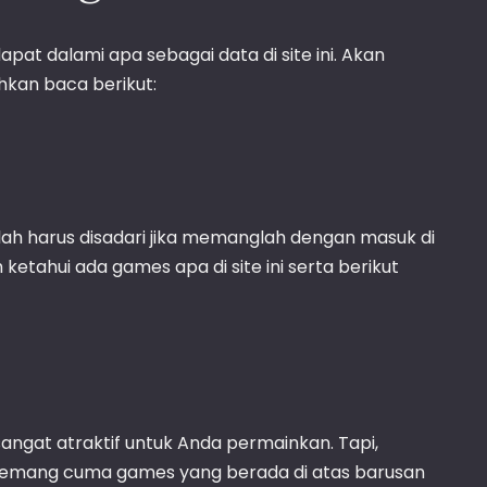
apat dalami apa sebagai data di site ini. Akan
ahkan baca berikut:
ilah harus disadari jika memanglah dengan masuk di
etahui ada games apa di site ini serta berikut
sangat atraktif untuk Anda permainkan. Tapi,
 memang cuma games yang berada di atas barusan