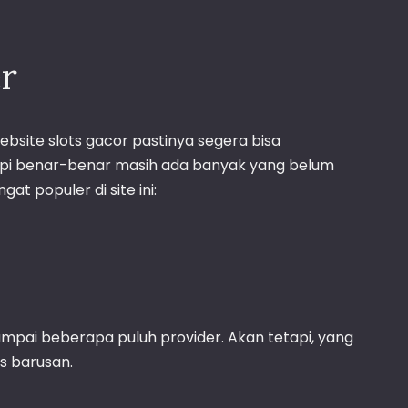
r
site slots gacor pastinya segera bisa
api benar-benar masih ada banyak yang belum
t populer di site ini:
ampai beberapa puluh provider. Akan tetapi, yang
s barusan.