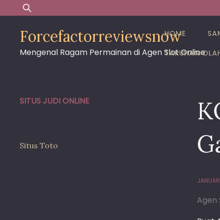
Skip
Search
to
for:
content
Forcefactorreviewsnow
HOME
SA
Mengenal Ragam Permainan di Agen Slot Online
TARUHAN OLA
SITUS JUDI ONLINE
K
Ga
Situs Toto
JANUARY
Agen 