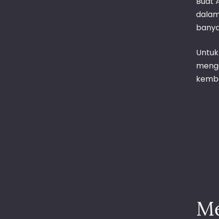
Buat 
dalam
banya
Untuk 
menge
kemba
Me