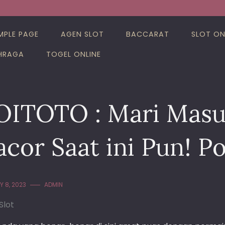
MPLE PAGE
AGEN SLOT
BACCARAT
SLOT ON
HRAGA
TOGEL ONLINE
OITOTO : Mari Masuk
cor Saat ini Pun! P
 8, 2023
ADMIN
Slot