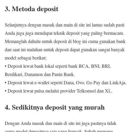
3. Metoda deposit
Selanjutnya dengan masuk dan main di site ini lantas sudah pasti
Anda juga juga mendapat teknik deposit yang paling bermacam.
Memanglah dahulu untuk deposit di blog ini cuma gunakan bank
dan saat ini malahan untuk deposit dapat gunakan sangat banyak
model sebagai berikut:
• Deposit lewat bank lokal seperti bank BCA, BNI, BRI,
Berdikari, Danamon dan Panin Bank.
• Deposit lewat e-wallet seperti Dana, Ovo, Go Pay dan LinkAja.
• Deposit lewat pulsa melalui provider Telkomsel dan XL.
4. Sedikitnya deposit yang murah
Dengan Anda masuk dan main di site ini juga pastinya tidak
cuma model depositnya saja yang banyak. Sebab memang