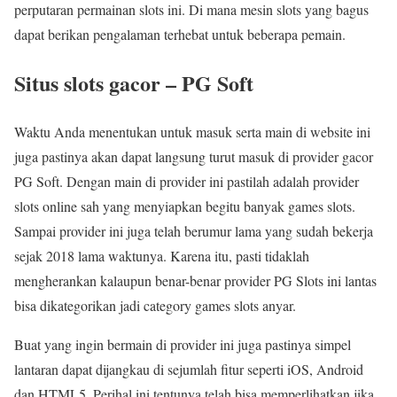
perputaran permainan slots ini. Di mana mesin slots yang bagus
dapat berikan pengalaman terhebat untuk beberapa pemain.
Situs slots gacor – PG Soft
Waktu Anda menentukan untuk masuk serta main di website ini
juga pastinya akan dapat langsung turut masuk di provider gacor
PG Soft. Dengan main di provider ini pastilah adalah provider
slots online sah yang menyiapkan begitu banyak games slots.
Sampai provider ini juga telah berumur lama yang sudah bekerja
sejak 2018 lama waktunya. Karena itu, pasti tidaklah
mengherankan kalaupun benar-benar provider PG Slots ini lantas
bisa dikategorikan jadi category games slots anyar.
Buat yang ingin bermain di provider ini juga pastinya simpel
lantaran dapat dijangkau di sejumlah fitur seperti iOS, Android
dan HTML5. Perihal ini tentunya telah bisa memperlihatkan jika