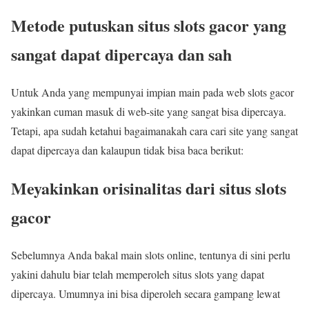
Metode putuskan situs slots gacor yang
sangat dapat dipercaya dan sah
Untuk Anda yang mempunyai impian main pada web slots gacor
yakinkan cuman masuk di web-site yang sangat bisa dipercaya.
Tetapi, apa sudah ketahui bagaimanakah cara cari site yang sangat
dapat dipercaya dan kalaupun tidak bisa baca berikut:
Meyakinkan orisinalitas dari situs slots
gacor
Sebelumnya Anda bakal main slots online, tentunya di sini perlu
yakini dahulu biar telah memperoleh situs slots yang dapat
dipercaya. Umumnya ini bisa diperoleh secara gampang lewat