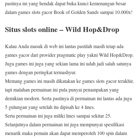
pastinya ini yang hendak dapat buka kunci kemenangan besar
dalam games slots gacor Book of Golden Sands sampai 10.000x!
Situs slots online – Wild Hop&Drop
Kalau Anda masuk di web ini lantas pastilah masih tetap ada
games gacor dari provider pragmatic play yakni Wild Hop&Drop.
Juga games ini juga yang sekian lama ini udah jadi salah satunya
games dengan peringkat termashyur.
Memang games ini masih dikatakan ke games slots gacor terakhir,
tapi malahan permainan ini pula punyai penampakan yang
demikian modern. Serta pastinya di permainan ini lantas ada juga
5 gulungan yang setelah itu dipisah ke 4 lines.
Serta permainan ini juga miliki lines sampai sekitar 25.
Selanjutnya dalam permainan ini juga mempunyai spesifikasi
menarik maka pemain akan dapat memperoleh 100 spin dalam