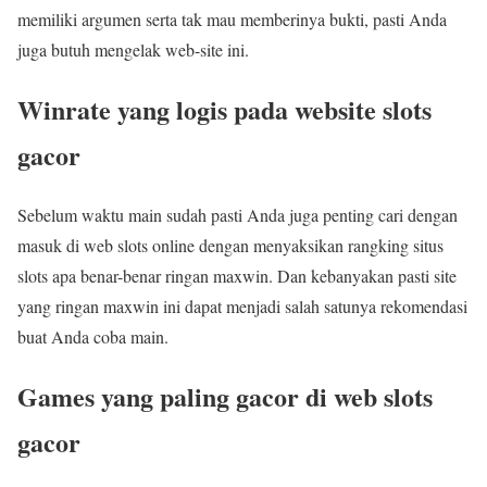
memiliki argumen serta tak mau memberinya bukti, pasti Anda
juga butuh mengelak web-site ini.
Winrate yang logis pada website slots
gacor
Sebelum waktu main sudah pasti Anda juga penting cari dengan
masuk di web slots online dengan menyaksikan rangking situs
slots apa benar-benar ringan maxwin. Dan kebanyakan pasti site
yang ringan maxwin ini dapat menjadi salah satunya rekomendasi
buat Anda coba main.
Games yang paling gacor di web slots
gacor