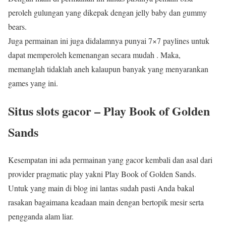
peroleh gulungan yang dikepak dengan jelly baby dan gummy
bears.
Juga permainan ini juga didalamnya punyai 7×7 paylines untuk
dapat memperoleh kemenangan secara mudah . Maka,
memanglah tidaklah aneh kalaupun banyak yang menyarankan
games yang ini.
Situs slots gacor – Play Book of Golden
Sands
Kesempatan ini ada permainan yang gacor kembali dan asal dari
provider pragmatic play yakni Play Book of Golden Sands.
Untuk yang main di blog ini lantas sudah pasti Anda bakal
rasakan bagaimana keadaan main dengan bertopik mesir serta
pengganda alam liar.