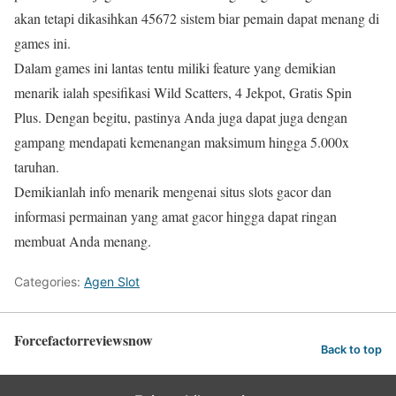
akan tetapi dikasihkan 45672 sistem biar pemain dapat menang di
games ini.
Dalam games ini lantas tentu miliki feature yang demikian
menarik ialah spesifikasi Wild Scatters, 4 Jekpot, Gratis Spin
Plus. Dengan begitu, pastinya Anda juga dapat juga dengan
gampang mendapati kemenangan maksimum hingga 5.000x
taruhan.
Demikianlah info menarik mengenai situs slots gacor dan
informasi permainan yang amat gacor hingga dapat ringan
membuat Anda menang.
Categories:
Agen Slot
Forcefactorreviewsnow
Back to top