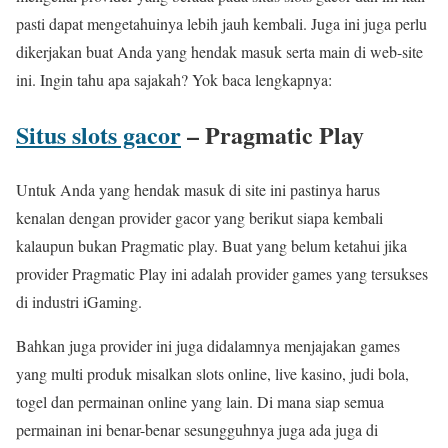
pasti dapat mengetahuinya lebih jauh kembali. Juga ini juga perlu
dikerjakan buat Anda yang hendak masuk serta main di web-site
ini. Ingin tahu apa sajakah? Yok baca lengkapnya:
Situs slots gacor
– Pragmatic Play
Untuk Anda yang hendak masuk di site ini pastinya harus
kenalan dengan provider gacor yang berikut siapa kembali
kalaupun bukan Pragmatic play. Buat yang belum ketahui jika
provider Pragmatic Play ini adalah provider games yang tersukses
di industri iGaming.
Bahkan juga provider ini juga didalamnya menjajakan games
yang multi produk misalkan slots online, live kasino, judi bola,
togel dan permainan online yang lain. Di mana siap semua
permainan ini benar-benar sesungguhnya juga ada juga di