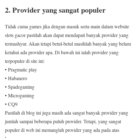
2. Provider yang sangat populer
Tidak cuma games jika dengan masuk serta main dalam website
slots gacor pastilah akan dapat mendapati banyak provider yang
termashyur. Akan tetapi betul-betul masihlah banyak yang belum
ketahui ada provider apa. Di bawah ini ialah provider yang
terpopuler di site ini:
• Pragmatic play
• Habanero
• Spadegaming
• Microgaming
• CQ9
Pastilah di blog ini juga masih ada sangat banyak provider yang
jumlah sampai beberapa puluh provider. Tetapi, yang sangat
populer di web ini memanglah provider yang ada pada atas