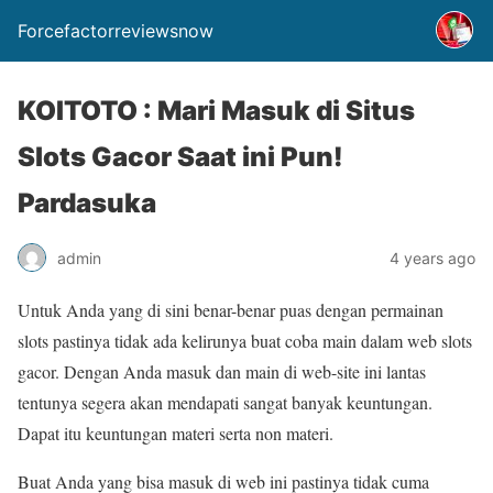
Forcefactorreviewsnow
KOITOTO : Mari Masuk di Situs
Slots Gacor Saat ini Pun!
Pardasuka
admin
4 years ago
Untuk Anda yang di sini benar-benar puas dengan permainan
slots pastinya tidak ada kelirunya buat coba main dalam web slots
gacor. Dengan Anda masuk dan main di web-site ini lantas
tentunya segera akan mendapati sangat banyak keuntungan.
Dapat itu keuntungan materi serta non materi.
Buat Anda yang bisa masuk di web ini pastinya tidak cuma