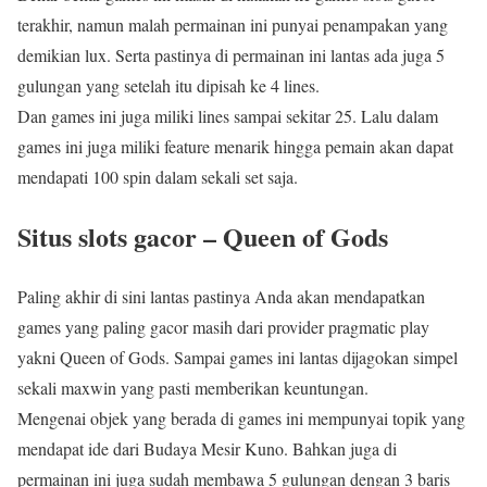
terakhir, namun malah permainan ini punyai penampakan yang
demikian lux. Serta pastinya di permainan ini lantas ada juga 5
gulungan yang setelah itu dipisah ke 4 lines.
Dan games ini juga miliki lines sampai sekitar 25. Lalu dalam
games ini juga miliki feature menarik hingga pemain akan dapat
mendapati 100 spin dalam sekali set saja.
Situs slots gacor – Queen of Gods
Paling akhir di sini lantas pastinya Anda akan mendapatkan
games yang paling gacor masih dari provider pragmatic play
yakni Queen of Gods. Sampai games ini lantas dijagokan simpel
sekali maxwin yang pasti memberikan keuntungan.
Mengenai objek yang berada di games ini mempunyai topik yang
mendapat ide dari Budaya Mesir Kuno. Bahkan juga di
permainan ini juga sudah membawa 5 gulungan dengan 3 baris