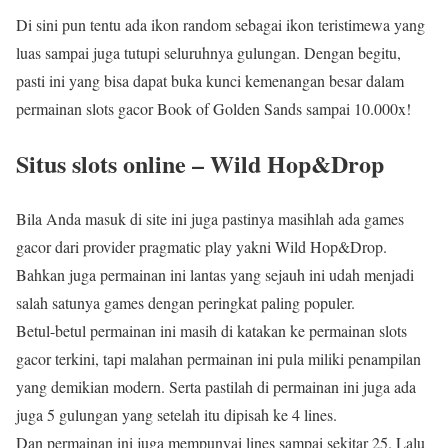
Di sini pun tentu ada ikon random sebagai ikon teristimewa yang
luas sampai juga tutupi seluruhnya gulungan. Dengan begitu,
pasti ini yang bisa dapat buka kunci kemenangan besar dalam
permainan slots gacor Book of Golden Sands sampai 10.000x!
Situs slots online – Wild Hop&Drop
Bila Anda masuk di site ini juga pastinya masihlah ada games
gacor dari provider pragmatic play yakni Wild Hop&Drop.
Bahkan juga permainan ini lantas yang sejauh ini udah menjadi
salah satunya games dengan peringkat paling populer.
Betul-betul permainan ini masih di katakan ke permainan slots
gacor terkini, tapi malahan permainan ini pula miliki penampilan
yang demikian modern. Serta pastilah di permainan ini juga ada
juga 5 gulungan yang setelah itu dipisah ke 4 lines.
Dan permainan ini juga mempunyai lines sampai sekitar 25. Lalu