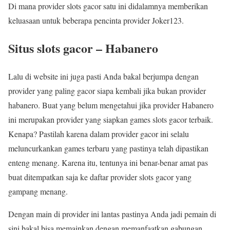
Di mana provider slots gacor satu ini didalamnya memberikan
keluasaan untuk beberapa pencinta provider Joker123.
Situs slots gacor – Habanero
Lalu di website ini juga pasti Anda bakal berjumpa dengan
provider yang paling gacor siapa kembali jika bukan provider
habanero. Buat yang belum mengetahui jika provider Habanero
ini merupakan provider yang siapkan games slots gacor terbaik.
Kenapa? Pastilah karena dalam provider gacor ini selalu
meluncurkankan games terbaru yang pastinya telah dipastikan
enteng menang. Karena itu, tentunya ini benar-benar amat pas
buat ditempatkan saja ke daftar provider slots gacor yang
gampang menang.
Dengan main di provider ini lantas pastinya Anda jadi pemain di
sini bakal bisa memainkan dengan memanfaatkan gabungan