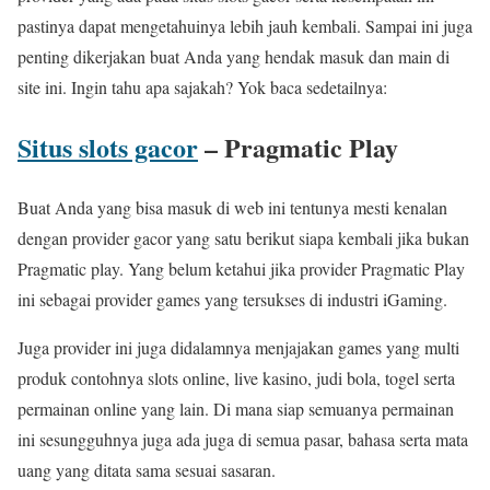
pastinya dapat mengetahuinya lebih jauh kembali. Sampai ini juga
penting dikerjakan buat Anda yang hendak masuk dan main di
site ini. Ingin tahu apa sajakah? Yok baca sedetailnya:
Situs slots gacor
– Pragmatic Play
Buat Anda yang bisa masuk di web ini tentunya mesti kenalan
dengan provider gacor yang satu berikut siapa kembali jika bukan
Pragmatic play. Yang belum ketahui jika provider Pragmatic Play
ini sebagai provider games yang tersukses di industri iGaming.
Juga provider ini juga didalamnya menjajakan games yang multi
produk contohnya slots online, live kasino, judi bola, togel serta
permainan online yang lain. Di mana siap semuanya permainan
ini sesungguhnya juga ada juga di semua pasar, bahasa serta mata
uang yang ditata sama sesuai sasaran.