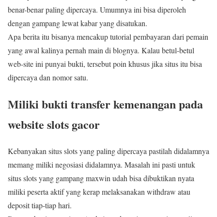
benar-benar paling dipercaya. Umumnya ini bisa diperoleh
dengan gampang lewat kabar yang disatukan.
Apa berita itu bisanya mencakup tutorial pembayaran dari pemain
yang awal kalinya pernah main di blognya. Kalau betul-betul
web-site ini punyai bukti, tersebut poin khusus jika situs itu bisa
dipercaya dan nomor satu.
Miliki bukti transfer kemenangan pada
website slots gacor
Kebanyakan situs slots yang paling dipercaya pastilah didalamnya
memang miliki negosiasi didalamnya. Masalah ini pasti untuk
situs slots yang gampang maxwin udah bisa dibuktikan nyata
miliki peserta aktif yang kerap melaksanakan withdraw atau
deposit tiap-tiap hari.