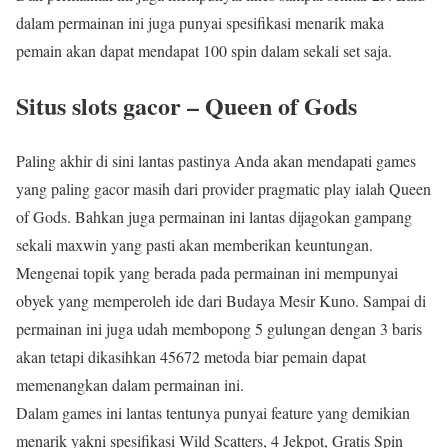
dalam permainan ini juga punyai spesifikasi menarik maka
pemain akan dapat mendapat 100 spin dalam sekali set saja.
Situs slots gacor – Queen of Gods
Paling akhir di sini lantas pastinya Anda akan mendapati games
yang paling gacor masih dari provider pragmatic play ialah Queen
of Gods. Bahkan juga permainan ini lantas dijagokan gampang
sekali maxwin yang pasti akan memberikan keuntungan.
Mengenai topik yang berada pada permainan ini mempunyai
obyek yang memperoleh ide dari Budaya Mesir Kuno. Sampai di
permainan ini juga udah membopong 5 gulungan dengan 3 baris
akan tetapi dikasihkan 45672 metoda biar pemain dapat
memenangkan dalam permainan ini.
Dalam games ini lantas tentunya punyai feature yang demikian
menarik yakni spesifikasi Wild Scatters, 4 Jekpot, Gratis Spin