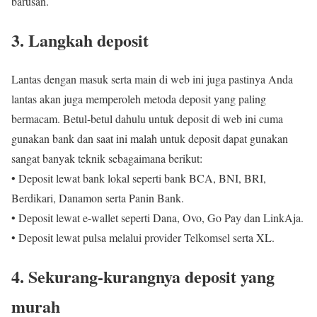
barusan.
3. Langkah deposit
Lantas dengan masuk serta main di web ini juga pastinya Anda
lantas akan juga memperoleh metoda deposit yang paling
bermacam. Betul-betul dahulu untuk deposit di web ini cuma
gunakan bank dan saat ini malah untuk deposit dapat gunakan
sangat banyak teknik sebagaimana berikut:
• Deposit lewat bank lokal seperti bank BCA, BNI, BRI,
Berdikari, Danamon serta Panin Bank.
• Deposit lewat e-wallet seperti Dana, Ovo, Go Pay dan LinkAja.
• Deposit lewat pulsa melalui provider Telkomsel serta XL.
4. Sekurang-kurangnya deposit yang
murah