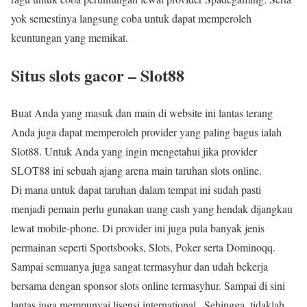
yok semestinya langsung coba untuk dapat memperoleh
keuntungan yang memikat.
Situs slots gacor – Slot88
Buat Anda yang masuk dan main di website ini lantas terang
Anda juga dapat memperoleh provider yang paling bagus ialah
Slot88. Untuk Anda yang ingin mengetahui jika provider
SLOT88 ini sebuah ajang arena main taruhan slots online.
Di mana untuk dapat taruhan dalam tempat ini sudah pasti
menjadi pemain perlu gunakan uang cash yang hendak dijangkau
lewat mobile-phone. Di provider ini juga pula banyak jenis
permainan seperti Sportsbooks, Slots, Poker serta Dominoqq.
Sampai semuanya juga sangat termasyhur dan udah bekerja
bersama dengan sponsor slots online termasyhur. Sampai di sini
lantas juga mempunyai lisensi international . Sehingga, tidaklah