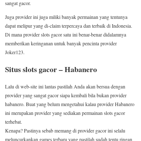
sangat gacor.
Juga provider ini juga miliki banyak permainan yang tentunya
dapat melipur yang di-claim terpercaya dan terbaik di Indonesia.
Di mana provider slots gacor satu ini benar-benar didalamnya
memberikan keringanan untuk banyak pencinta provider
Joker123.
Situs slots gacor – Habanero
Lalu di web-site ini lantas pastilah Anda akan bersua dengan
provider yang sangat gacor siapa kembali bila bukan provider
habanero. Buat yang belum mengetahui kalau provider Habanero
ini merupakan provider yang sediakan permainan slots gacor
terhebat.
Kenapa? Pastinya sebab memang di provider gacor ini selalu
meluncurkankan games terbaru yang pastilah sudah tentu ringan