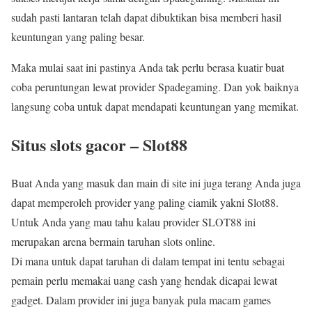
sudah pasti lantaran telah dapat dibuktikan bisa memberi hasil
keuntungan yang paling besar.
Maka mulai saat ini pastinya Anda tak perlu berasa kuatir buat
coba peruntungan lewat provider Spadegaming. Dan yok baiknya
langsung coba untuk dapat mendapati keuntungan yang memikat.
Situs slots gacor – Slot88
Buat Anda yang masuk dan main di site ini juga terang Anda juga
dapat memperoleh provider yang paling ciamik yakni Slot88.
Untuk Anda yang mau tahu kalau provider SLOT88 ini
merupakan arena bermain taruhan slots online.
Di mana untuk dapat taruhan di dalam tempat ini tentu sebagai
pemain perlu memakai uang cash yang hendak dicapai lewat
gadget. Dalam provider ini juga banyak pula macam games