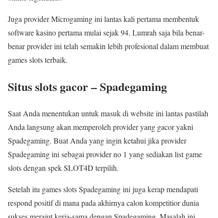
Juga provider Microgaming ini lantas kali pertama membentuk
software kasino pertama mulai sejak 94. Lumrah saja bila benar-
benar provider ini telah semakin lebih profesional dalam membuat
games slots terbaik.
Situs slots gacor – Spadegaming
Saat Anda menentukan untuk masuk di website ini lantas pastilah
Anda langsung akan memperoleh provider yang gacor yakni
Spadegaming. Buat Anda yang ingin ketahui jika provider
Spadegaming ini sebagai provider no 1 yang sediakan list game
slots dengan spek SLOT4D terpilih.
Setelah itu games slots Spadegaming ini juga kerap mendapati
respond positif di mana pada akhirnya calon kompetitior dunia
sukses merajut kerja-sama dengan Spadegaming. Masalah ini