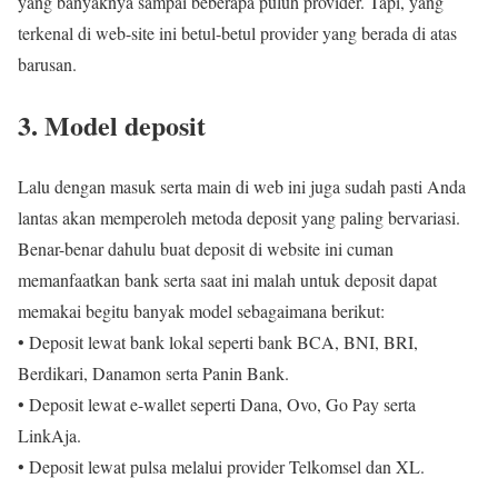
yang banyaknya sampai beberapa puluh provider. Tapi, yang
terkenal di web-site ini betul-betul provider yang berada di atas
barusan.
3. Model deposit
Lalu dengan masuk serta main di web ini juga sudah pasti Anda
lantas akan memperoleh metoda deposit yang paling bervariasi.
Benar-benar dahulu buat deposit di website ini cuman
memanfaatkan bank serta saat ini malah untuk deposit dapat
memakai begitu banyak model sebagaimana berikut:
• Deposit lewat bank lokal seperti bank BCA, BNI, BRI,
Berdikari, Danamon serta Panin Bank.
• Deposit lewat e-wallet seperti Dana, Ovo, Go Pay serta
LinkAja.
• Deposit lewat pulsa melalui provider Telkomsel dan XL.