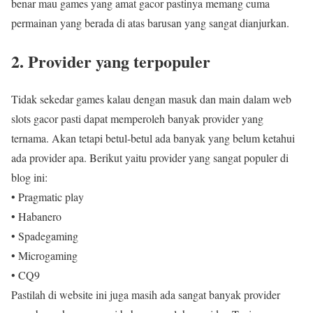
benar mau games yang amat gacor pastinya memang cuma
permainan yang berada di atas barusan yang sangat dianjurkan.
2. Provider yang terpopuler
Tidak sekedar games kalau dengan masuk dan main dalam web
slots gacor pasti dapat memperoleh banyak provider yang
ternama. Akan tetapi betul-betul ada banyak yang belum ketahui
ada provider apa. Berikut yaitu provider yang sangat populer di
blog ini:
• Pragmatic play
• Habanero
• Spadegaming
• Microgaming
• CQ9
Pastilah di website ini juga masih ada sangat banyak provider