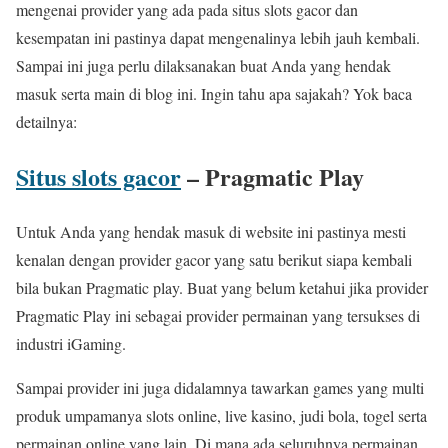
mengenai provider yang ada pada situs slots gacor dan
kesempatan ini pastinya dapat mengenalinya lebih jauh kembali.
Sampai ini juga perlu dilaksanakan buat Anda yang hendak
masuk serta main di blog ini. Ingin tahu apa sajakah? Yok baca
detailnya:
Situs slots gacor
– Pragmatic Play
Untuk Anda yang hendak masuk di website ini pastinya mesti
kenalan dengan provider gacor yang satu berikut siapa kembali
bila bukan Pragmatic play. Buat yang belum ketahui jika provider
Pragmatic Play ini sebagai provider permainan yang tersukses di
industri iGaming.
Sampai provider ini juga didalamnya tawarkan games yang multi
produk umpamanya slots online, live kasino, judi bola, togel serta
permainan online yang lain. Di mana ada seluruhnya permainan