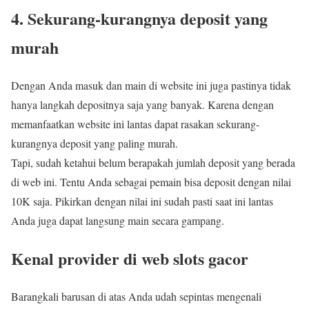
4. Sekurang-kurangnya deposit yang
murah
Dengan Anda masuk dan main di website ini juga pastinya tidak
hanya langkah depositnya saja yang banyak. Karena dengan
memanfaatkan website ini lantas dapat rasakan sekurang-
kurangnya deposit yang paling murah.
Tapi, sudah ketahui belum berapakah jumlah deposit yang berada
di web ini. Tentu Anda sebagai pemain bisa deposit dengan nilai
10K saja. Pikirkan dengan nilai ini sudah pasti saat ini lantas
Anda juga dapat langsung main secara gampang.
Kenal provider di web slots gacor
Barangkali barusan di atas Anda udah sepintas mengenali