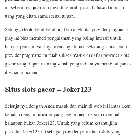
ini sebetulnya juga ada juga di seluruh pasar, bahasa dan mata
uang yang ditata sama sesuai tujuan.
Sehingga tentu betul-betul tidaklah aneh jika provider pragmatic
play ini bisa memberi pengalaman yang paling imersif untuk
banyak pemainnya. Juga memanglah buat sekarang lantas tentu
provider pragmatic ini telah sukses masuk di daftar provider slots
gacor yang ringan menang sebab pengabdiannya membuat games
disenangi pemain.
Situs slots gacor – Joker123
Selanjutnya dengan Anda masuk dan main di web ini lantas akan
kenalan dengan provider yang begitu menarik siapa kembali
kalaupun bukan Joker123. Untuk yang belum ketahui jika
provider Joker123 ini sebagai provider permainan slots yang