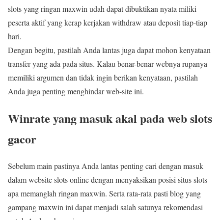
slots yang ringan maxwin udah dapat dibuktikan nyata miliki
peserta aktif yang kerap kerjakan withdraw atau deposit tiap-tiap
hari.
Dengan begitu, pastilah Anda lantas juga dapat mohon kenyataan
transfer yang ada pada situs. Kalau benar-benar webnya rupanya
memiliki argumen dan tidak ingin berikan kenyataan, pastilah
Anda juga penting menghindar web-site ini.
Winrate yang masuk akal pada web slots
gacor
Sebelum main pastinya Anda lantas penting cari dengan masuk
dalam website slots online dengan menyaksikan posisi situs slots
apa memanglah ringan maxwin. Serta rata-rata pasti blog yang
gampang maxwin ini dapat menjadi salah satunya rekomendasi