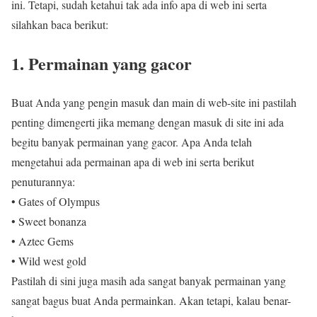
ini. Tetapi, sudah ketahui tak ada info apa di web ini serta
silahkan baca berikut:
1. Permainan yang gacor
Buat Anda yang pengin masuk dan main di web-site ini pastilah
penting dimengerti jika memang dengan masuk di site ini ada
begitu banyak permainan yang gacor. Apa Anda telah
mengetahui ada permainan apa di web ini serta berikut
penuturannya:
• Gates of Olympus
• Sweet bonanza
• Aztec Gems
• Wild west gold
Pastilah di sini juga masih ada sangat banyak permainan yang
sangat bagus buat Anda permainkan. Akan tetapi, kalau benar-