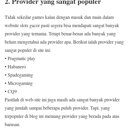
2. Provider yang sangat populer
Tidak sekedar games kalau dengan masuk dan main dalam
website slots gacor pasti segera bisa mendapati sangat banyak
provider yang ternama. Tetapi benar-benar ada banyak yang
belum mengetahui ada provider apa. Berikut ialah provider yang
sangat populer di site ini:
• Pragmatic play
• Habanero
• Spadegaming
• Microgaming
• CQ9
Pastilah di web-site ini juga masih ada sangat banyak provider
yang jumlah sampai beberapa puluh provider. Tapi, yang
terpopuler di blog ini memang provider yang berada pada atas
barusan.