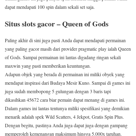
dapat mendapati 100 spin dalam sekali set saja.
Situs slots gacor – Queen of Gods
Paling akhir di sini juga pasti Anda dapat mendapati permainan
yang paling gacor masih dari provider pragmatic play ialah Queen
of Gods. Sampai permainan ini lantas digadang ringan sekali
maxwin yang pasti memberikan keuntungan.
Adapun objek yang berada di permainan ini miliki obyek yang
mendapat inspirasi dari Budaya Mesir Kuno. Sampai di games ini
juga sudah membopong 5 gulungan dengan 3 baris tapi
dikasihkan 45672 cara biar pemain dapat menang di games ini.
Dalam games ini lantas tentunya miliki spesifikasi yang demikian
menarik adalah spek Wild Scatters, 4 Jekpot, Gratis Spin Plus.
Dengan begitu, pastinya Anda juga dapat juga dengan gampang
memperoleh kemenangan maksimum hingga 5.000x taruhan.