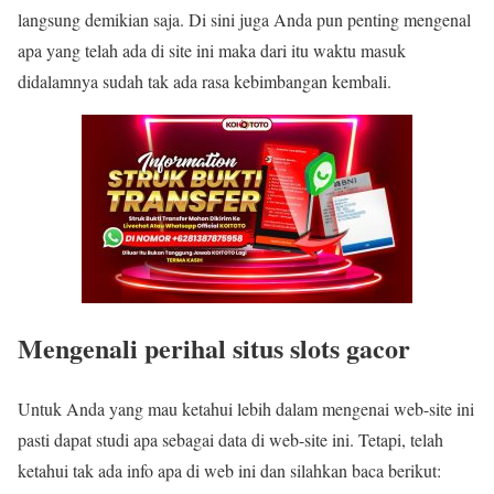
langsung demikian saja. Di sini juga Anda pun penting mengenal
apa yang telah ada di site ini maka dari itu waktu masuk
didalamnya sudah tak ada rasa kebimbangan kembali.
Mengenali perihal situs slots gacor
Untuk Anda yang mau ketahui lebih dalam mengenai web-site ini
pasti dapat studi apa sebagai data di web-site ini. Tetapi, telah
ketahui tak ada info apa di web ini dan silahkan baca berikut: