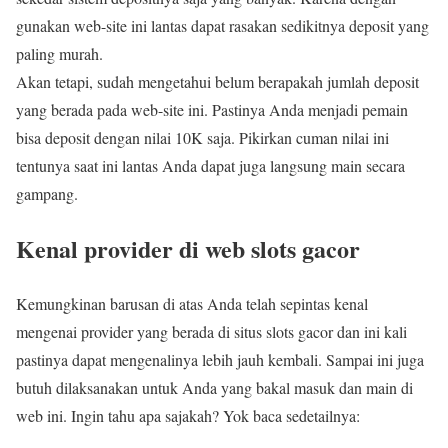
gunakan web-site ini lantas dapat rasakan sedikitnya deposit yang
paling murah.
Akan tetapi, sudah mengetahui belum berapakah jumlah deposit
yang berada pada web-site ini. Pastinya Anda menjadi pemain
bisa deposit dengan nilai 10K saja. Pikirkan cuman nilai ini
tentunya saat ini lantas Anda dapat juga langsung main secara
gampang.
Kenal provider di web slots gacor
Kemungkinan barusan di atas Anda telah sepintas kenal
mengenai provider yang berada di situs slots gacor dan ini kali
pastinya dapat mengenalinya lebih jauh kembali. Sampai ini juga
butuh dilaksanakan untuk Anda yang bakal masuk dan main di
web ini. Ingin tahu apa sajakah? Yok baca sedetailnya: