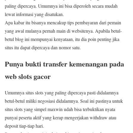
paling dipercaya. Umumnya ini bisa diperoleh secara mudah
lewat informasi yang disatukan.
Apa kabar itu bisanya mencakup tips pembayaran dari pemain
yang awal mulanya pernah main di websitenya. Apabila betul-
betul blog ini mempunyai kenyataan, itu dia poin penting jika
situs itu dapat dipercaya dan nomor satu.
Punya bukti transfer kemenangan pada
web slots gacor
Umumnya situs slots yang paling dipercaya pasti didalamnya
betul-betul miliki negosiasi didalamnya. Soal ini pastinya untuk
situs slots yang simpel maxwin udah bisa terbuktikan nyata
punyai peserta aktif yang kerap mengerjakan withdraw atau
deposit tiap-tiap hari.