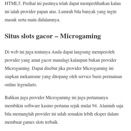
HTML5. Perihal ini pastinya telah dapat memperlihatkan kalau
ini ialah provider papan atas. Lumrah bila banyak yang ingin
masuk serta main didalamnya.
Situs slots gacor – Microgaming
Di web ini juga tentunya Anda dapat langsung memperoleh
provider yang amat gacor manalagi kalaupun bukan provider
Microgaming. Dapat disebut jika provider Microgaming ini
siapkan mekanisme yang ditopang oleh service basis permainan
online legendaris.
Bahkan juga provider Microgaming ini juga pertamanya
membikin software kasino pertama sejak mulai 94. Alamiah saja
bila memanglah provider ini udah semakin lebih eksper dalam
membuat games slots terbaik.