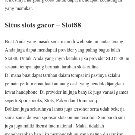
yang memikat.
Situs slots gacor – Slot88
Buat Anda yang masuk serta main di web-site ini lantas terang
Anda juga dapat mendapati provider yang paling bagus ialah
Slot88. Untuk Anda yang ingin ketahui jika provider SLOT88 ini
sesuatu tempat ajang bermain taruhan slots online.
Di mana buat dapat taruhan dalam tempat ini pastinya selaku
pemain perlu memanfaatkan uang cash yang hendak dijangkau
lewat handphone. Di provider ini juga banyak juga variasi games
seperti Sportsbooks, Slots, Poker dan Dominoqq.
Bahkan juga seluruhnya lantas juga tersohor serta udah bekerja
sama-sama dengan sponsor slots online tersohor. Sampai di sini
juga juga miliki lisensi international . Maka, tidaklah
mengherankan kan jika memanglah ini yang paling disarankan.