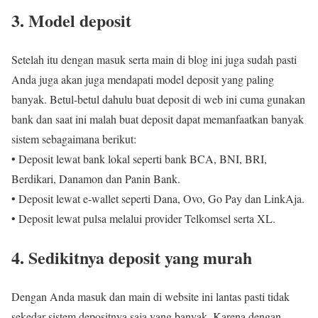
3. Model deposit
Setelah itu dengan masuk serta main di blog ini juga sudah pasti
Anda juga akan juga mendapati model deposit yang paling
banyak. Betul-betul dahulu buat deposit di web ini cuma gunakan
bank dan saat ini malah buat deposit dapat memanfaatkan banyak
sistem sebagaimana berikut:
• Deposit lewat bank lokal seperti bank BCA, BNI, BRI,
Berdikari, Danamon dan Panin Bank.
• Deposit lewat e-wallet seperti Dana, Ovo, Go Pay dan LinkAja.
• Deposit lewat pulsa melalui provider Telkomsel serta XL.
4. Sedikitnya deposit yang murah
Dengan Anda masuk dan main di website ini lantas pasti tidak
sekedar sistem depositnya saja yang banyak. Karena dengan