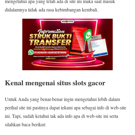
mengetahui apa yang telah ada di site ini maka saat masuk
didalamnya tidak ada rasa kebimbangan kembali.
Kenal mengenai situs slots gacor
Untuk Anda yang benar-benar ingin mengetahui lebih dalam
perihal site ini pastinya dapat tekuni apa sebagai info di web-site
ini. Tapi, sudah ketahui tak ada info apa di web-site ini serta
silahkan baca berikut: