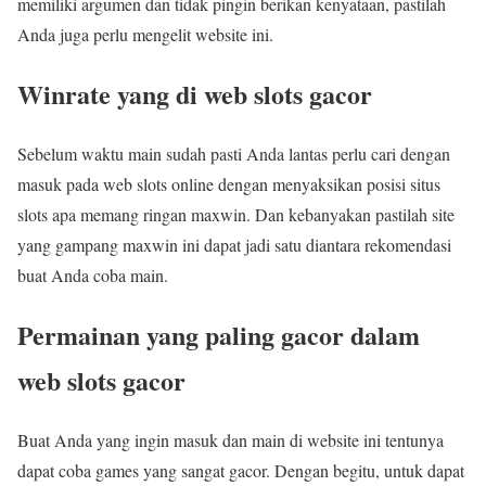
memiliki argumen dan tidak pingin berikan kenyataan, pastilah
Anda juga perlu mengelit website ini.
Winrate yang di web slots gacor
Sebelum waktu main sudah pasti Anda lantas perlu cari dengan
masuk pada web slots online dengan menyaksikan posisi situs
slots apa memang ringan maxwin. Dan kebanyakan pastilah site
yang gampang maxwin ini dapat jadi satu diantara rekomendasi
buat Anda coba main.
Permainan yang paling gacor dalam
web slots gacor
Buat Anda yang ingin masuk dan main di website ini tentunya
dapat coba games yang sangat gacor. Dengan begitu, untuk dapat