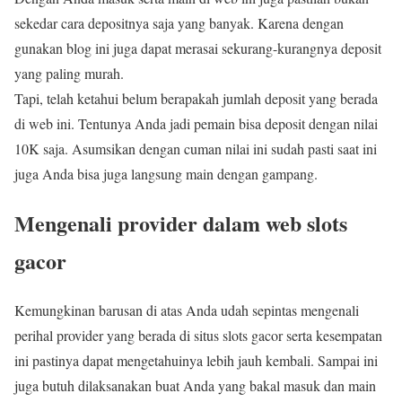
sekedar cara depositnya saja yang banyak. Karena dengan
gunakan blog ini juga dapat merasai sekurang-kurangnya deposit
yang paling murah.
Tapi, telah ketahui belum berapakah jumlah deposit yang berada
di web ini. Tentunya Anda jadi pemain bisa deposit dengan nilai
10K saja. Asumsikan dengan cuman nilai ini sudah pasti saat ini
juga Anda bisa juga langsung main dengan gampang.
Mengenali provider dalam web slots
gacor
Kemungkinan barusan di atas Anda udah sepintas mengenali
perihal provider yang berada di situs slots gacor serta kesempatan
ini pastinya dapat mengetahuinya lebih jauh kembali. Sampai ini
juga butuh dilaksanakan buat Anda yang bakal masuk dan main