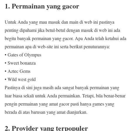
1. Permainan yang gacor
Untuk Anda yang mau masuk dan main di web ini pastinya
penting dipahami jika betul-betul dengan masuk di web ini ada
begitu banyak permainan yang gacor. Apa Anda telah ketahui ada
permainan apa di web-site ini serta berikut penuturannya:
• Gates of Olympus
• Sweet bonanza
• Aztec Gems
• Wild west gold
Pastinya di sini juga masih ada sangat banyak permainan yang
luar biasa sekali untuk Anda permainkan. Tetapi, bila benar-benar
pengin permainan yang amat gacor pasti hanya games yang
berada di atas barusan yang amat dianjurkan.
2. Provider yang terpopuler