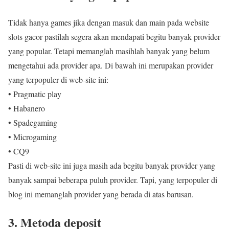
Tidak hanya games jika dengan masuk dan main pada website
slots gacor pastilah segera akan mendapati begitu banyak provider
yang popular. Tetapi memanglah masihlah banyak yang belum
mengetahui ada provider apa. Di bawah ini merupakan provider
yang terpopuler di web-site ini:
• Pragmatic play
• Habanero
• Spadegaming
• Microgaming
• CQ9
Pasti di web-site ini juga masih ada begitu banyak provider yang
banyak sampai beberapa puluh provider. Tapi, yang terpopuler di
blog ini memanglah provider yang berada di atas barusan.
3. Metoda deposit