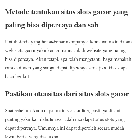
Metode tentukan situs slots gacor yang
paling bisa dipercaya dan sah
Untuk Anda yang benar-benar mempunyai kemauan main dalam
web slots gacor yakinkan cuma masuk di website yang paling
bisa dipercaya. Akan tetapi, apa telah mengetahui bagaimanakah
cara cari web yang sangat dapat dipercaya serta jika tidak dapat
baca berikut:
Pastikan otensitas dari situs slots gacor
Saat sebelum Anda dapat main slots online, pastinya di sini
penting yakinkan dahulu agar udah mendapat situs slots yang
dapat dipercaya. Umumnya ini dapat diperoleh secara mudah
lewat berita yang disatukan.