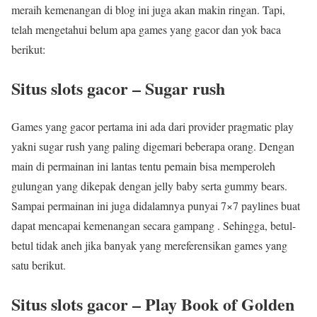
meraih kemenangan di blog ini juga akan makin ringan. Tapi,
telah mengetahui belum apa games yang gacor dan yok baca
berikut:
Situs slots gacor – Sugar rush
Games yang gacor pertama ini ada dari provider pragmatic play
yakni sugar rush yang paling digemari beberapa orang. Dengan
main di permainan ini lantas tentu pemain bisa memperoleh
gulungan yang dikepak dengan jelly baby serta gummy bears.
Sampai permainan ini juga didalamnya punyai 7×7 paylines buat
dapat mencapai kemenangan secara gampang . Sehingga, betul-
betul tidak aneh jika banyak yang mereferensikan games yang
satu berikut.
Situs slots gacor – Play Book of Golden