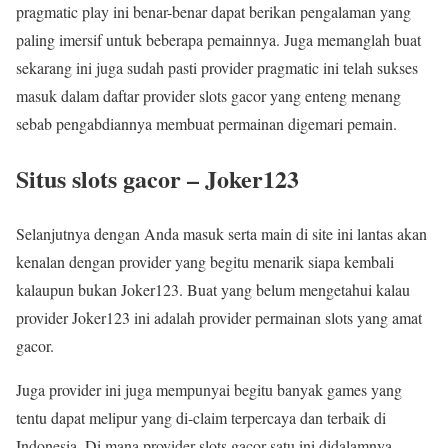
pragmatic play ini benar-benar dapat berikan pengalaman yang
paling imersif untuk beberapa pemainnya. Juga memanglah buat
sekarang ini juga sudah pasti provider pragmatic ini telah sukses
masuk dalam daftar provider slots gacor yang enteng menang
sebab pengabdiannya membuat permainan digemari pemain.
Situs slots gacor – Joker123
Selanjutnya dengan Anda masuk serta main di site ini lantas akan
kenalan dengan provider yang begitu menarik siapa kembali
kalaupun bukan Joker123. Buat yang belum mengetahui kalau
provider Joker123 ini adalah provider permainan slots yang amat
gacor.
Juga provider ini juga mempunyai begitu banyak games yang
tentu dapat melipur yang di-claim terpercaya dan terbaik di
Indonesia. Di mana provider slots gacor satu ini didalamnya