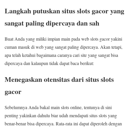
Langkah putuskan situs slots gacor yang
sangat paling dipercaya dan sah
Buat Anda yang miliki impian main pada web slots gacor yakini
cuman masuk di web yang sangat paling dipercaya. Akan tetapi,
apa telah ketahui bagaimana caranya cari site yang sangat bisa
dipercaya dan kalaupun tidak dapat baca berikut:
Menegaskan otensitas dari situs slots
gacor
Sebelumnya Anda bakal main slots online, tentunya di sini
penting yakinkan dahulu biar udah mendapati situs slots yang
benar-benar bisa dipercaya. Rata-rata ini dapat diperoleh dengan