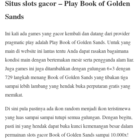
Situs slots gacor – Play Book of Golden
Sands
Ini kali ada games yang gacor kembali dan datang dari provider
pragmatic play adalah Play Book of Golden Sands. Untuk yang
main di website ini lantas tentu Anda dapat rasakan bagaimana
kondisi main dengan bertemakan mesir serta pengganda alam liar.
Juga games ini juga ditambahkan dengan gulungan 6×3 dengan
729 langkah menang Book of Golden Sands yang tibakan tiga
sampai lebih lambang yang hendak buka perputaran gratis yang
memikat.
Di sini pula pastinya ada ikon random menjadi ikon teristimewa
yang luas sampai sampai tutupi semua gulungan. Dengan begitu,
pasti ini yang hendak dapat buka kunci kemenangan besar dalam
permainan slots gacor Book of Golden Sands sampai 10.000x!