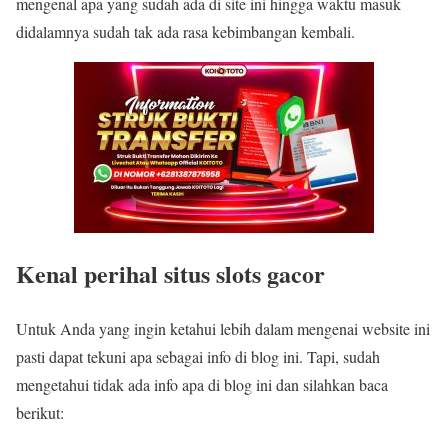
mengenal apa yang sudah ada di site ini hingga waktu masuk
didalamnya sudah tak ada rasa kebimbangan kembali.
Kenal perihal situs slots gacor
Untuk Anda yang ingin ketahui lebih dalam mengenai website ini
pasti dapat tekuni apa sebagai info di blog ini. Tapi, sudah
mengetahui tidak ada info apa di blog ini dan silahkan baca
berikut: