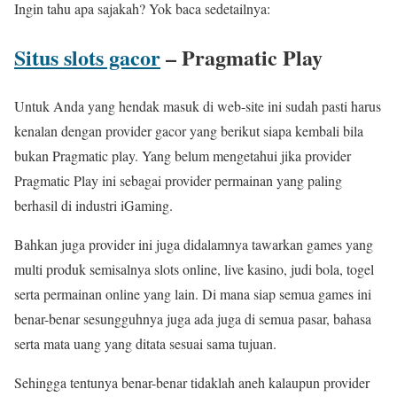
Ingin tahu apa sajakah? Yok baca sedetailnya:
Situs slots gacor
– Pragmatic Play
Untuk Anda yang hendak masuk di web-site ini sudah pasti harus
kenalan dengan provider gacor yang berikut siapa kembali bila
bukan Pragmatic play. Yang belum mengetahui jika provider
Pragmatic Play ini sebagai provider permainan yang paling
berhasil di industri iGaming.
Bahkan juga provider ini juga didalamnya tawarkan games yang
multi produk semisalnya slots online, live kasino, judi bola, togel
serta permainan online yang lain. Di mana siap semua games ini
benar-benar sesungguhnya juga ada juga di semua pasar, bahasa
serta mata uang yang ditata sesuai sama tujuan.
Sehingga tentunya benar-benar tidaklah aneh kalaupun provider