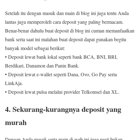
Setelah itu dengan masuk dan main di blog ini juga tentu Anda
lantas juga memperoleh cara deposit yang paling bermacam.
Benar-benar dahulu buat deposit di blog ini cuman memanfaatkan
bank serta saat ini malahan buat deposit dapat gunakan begitu
banyak model sebagai berikut:
• Deposit lewat bank lokal seperti bank BCA, BNI, BRI,
Berdikari, Danamon dan Panin Bank.
• Deposit lewat e-wallet seperti Dana, Ovo, Go Pay serta
LinkAja.
• Deposit lewat pulsa melalui provider Telkomsel dan XL.
4. Sekurang-kurangnya deposit yang
murah
Dengan Anda masuk serta main di web ini juga pasti bukan