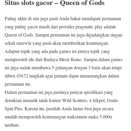
Situs slots gacor – Queen of Gods
Paling akhir di sini juga pasti Anda bakal mendapati permainan
yang paling gacor masih dari provider pragmatic play adalah
Queen of Gods. Sampai permainan ini juga digadangkan ringan
sekali maxwin yang pasti akan memberikan keuntungan.
Adapun topik yang ada pada games ini punya topik yang
memperoleh ide dari Budaya Mesir Kuno. Sampai dalam games
ini juga sudah membawa 5 gulungan dengan 3 baris akan tetapi
diberi 45672 langkah agar pemain dapat memenangkan dalam
permainan ini.
Dalam permainan ini juga pastinya punyai spesifikasi yang
demikian menarik ialah feature Wild Scatters, 4 Jekpot, Gratis
Spin Plus. Karena itu, pastilah Anda lantas bisa juga secara
mudah memperoleh kemenangan maksimum maka 5.000x
taruhan.