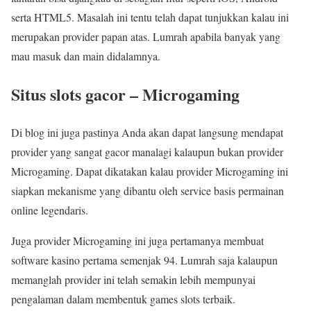
serta HTML5. Masalah ini tentu telah dapat tunjukkan kalau ini
merupakan provider papan atas. Lumrah apabila banyak yang
mau masuk dan main didalamnya.
Situs slots gacor – Microgaming
Di blog ini juga pastinya Anda akan dapat langsung mendapat
provider yang sangat gacor manalagi kalaupun bukan provider
Microgaming. Dapat dikatakan kalau provider Microgaming ini
siapkan mekanisme yang dibantu oleh service basis permainan
online legendaris.
Juga provider Microgaming ini juga pertamanya membuat
software kasino pertama semenjak 94. Lumrah saja kalaupun
memanglah provider ini telah semakin lebih mempunyai
pengalaman dalam membentuk games slots terbaik.