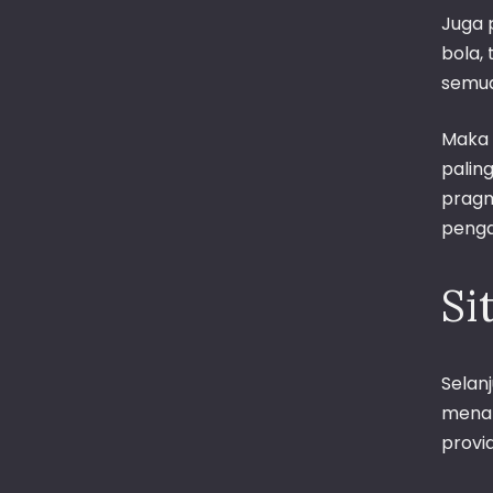
Juga 
bola,
semua
Maka 
palin
pragm
penga
Si
Selan
menar
provi