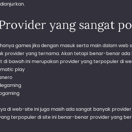
dianjurkan.
 Provider yang sangat p
 hanya games jika dengan masuk serta main dalam web sl
k provider yang ternama. Akan tetapi benar-benar ada
ut di bawah ini merupakan provider yang terpopuler di web-
gmatic play
anero
degaming
rogaming
nya di web-site ini juga masih ada sangat banyak provid
 yang terpopuler di site ini benar-benar provider yang ber