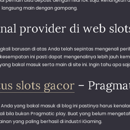
i pemain bisa deposit dengan nilai 10K saja. Renungkan de
 langsung main dengan gampang.
nal provider di web slot
gkali barusan di atas Anda telah sepintas mengenali peri
 kesempatan ini pasti dapat mengenalinya lebih jauh kemba
yang bakal masuk serta main di site ini. Ingin tahu apa sa
tus slots gacor
– Pragmat
 Anda yang bakal masuk di blog ini pastinya harus kenala
li bila bukan Pragmatic play. Buat yang belum mengetahui
nan yang paling berhasil di industri iGaming.