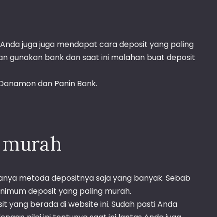
a Anda juga juga mendapat cara deposit yang paling
man gunakan bank dan saat ini malahan buat deposit
i, Danamon dan Panin Bank.
g murah
 hanya metoda depositnya saja yang banyak. Sebab
nimum deposit yang paling murah.
 yang berada di website ini. Sudah pasti Anda