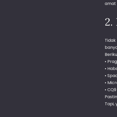
amat 
2.
Tidak
banya
Berik
• Pra
• Hab
• Spa
• Mic
• CQ9
Pasti
Tapi,