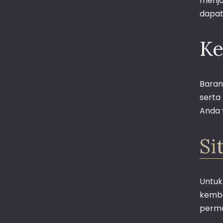
menjad
dapat
Ke
Baran
serta
Anda 
Si
Untuk
kemba
permai