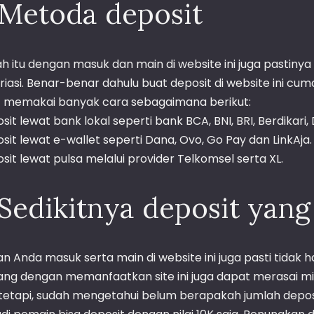
 Metoda deposit
ah itu dengan masuk dan main di website ini juga pastiny
riasi. Benar-benar dahulu buat deposit di website ini cu
 memakai banyak cara sebagaimana berikut:
sit lewat bank lokal seperti bank BCA, BNI, BRI, Berdikar
sit lewat e-wallet seperti Dana, Ovo, Go Pay dan LinkAja.
sit lewat pulsa melalui provider Telkomsel serta XL.
 Sedikitnya deposit yan
n Anda masuk serta main di website ini juga pasti tidak
g dengan memanfaatkan site ini juga dapat merasai mi
tetapi, sudah mengetahui belum berapakah jumlah deposit