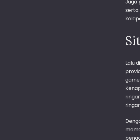
Juga 
serta
kelap
Si
Lalu 
provi
games
Kenap
ringa
ringa
Denga
meman
penga