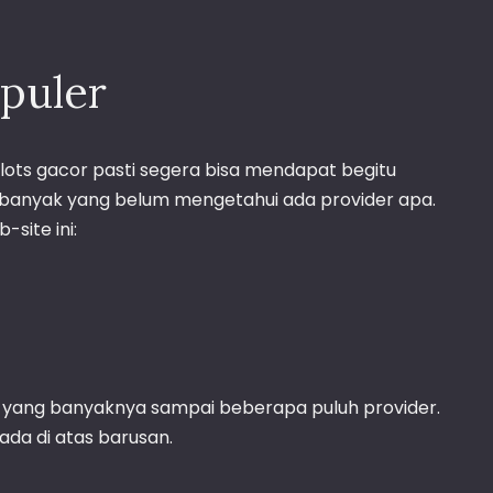
opuler
ots gacor pasti segera bisa mendapat begitu
 banyak yang belum mengetahui ada provider apa.
site ini:
er yang banyaknya sampai beberapa puluh provider.
ada di atas barusan.