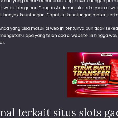
 Anda yang benar-benar di sini begitu suka dengan perma
di web slots gacor. Dengan Anda masuk serta main di web
t banyak keuntungan. Dapat itu keuntungan materi serta
Anda yang bisa masuk di web ini tentunya pun tidak sekeda
 mengetahui apa yang telah ada di website ini hingga wa
li.
nal terkait situs slots g