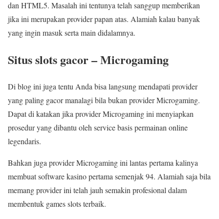
dan HTML5. Masalah ini tentunya telah sanggup memberikan
jika ini merupakan provider papan atas. Alamiah kalau banyak
yang ingin masuk serta main didalamnya.
Situs slots gacor – Microgaming
Di blog ini juga tentu Anda bisa langsung mendapati provider
yang paling gacor manalagi bila bukan provider Microgaming.
Dapat di katakan jika provider Microgaming ini menyiapkan
prosedur yang dibantu oleh service basis permainan online
legendaris.
Bahkan juga provider Microgaming ini lantas pertama kalinya
membuat software kasino pertama semenjak 94. Alamiah saja bila
memang provider ini telah jauh semakin profesional dalam
membentuk games slots terbaik.