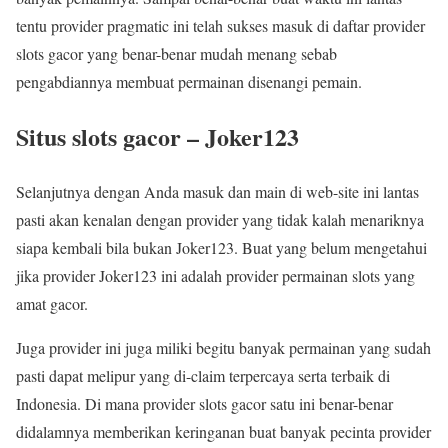
tentu provider pragmatic ini telah sukses masuk di daftar provider
slots gacor yang benar-benar mudah menang sebab
pengabdiannya membuat permainan disenangi pemain.
Situs slots gacor – Joker123
Selanjutnya dengan Anda masuk dan main di web-site ini lantas
pasti akan kenalan dengan provider yang tidak kalah menariknya
siapa kembali bila bukan Joker123. Buat yang belum mengetahui
jika provider Joker123 ini adalah provider permainan slots yang
amat gacor.
Juga provider ini juga miliki begitu banyak permainan yang sudah
pasti dapat melipur yang di-claim terpercaya serta terbaik di
Indonesia. Di mana provider slots gacor satu ini benar-benar
didalamnya memberikan keringanan buat banyak pecinta provider