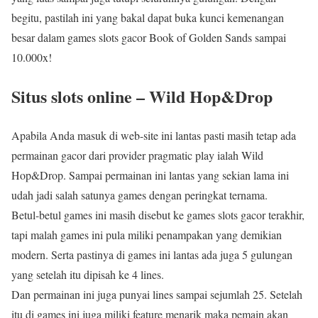
begitu, pastilah ini yang bakal dapat buka kunci kemenangan
besar dalam games slots gacor Book of Golden Sands sampai
10.000x!
Situs slots online – Wild Hop&Drop
Apabila Anda masuk di web-site ini lantas pasti masih tetap ada
permainan gacor dari provider pragmatic play ialah Wild
Hop&Drop. Sampai permainan ini lantas yang sekian lama ini
udah jadi salah satunya games dengan peringkat ternama.
Betul-betul games ini masih disebut ke games slots gacor terakhir,
tapi malah games ini pula miliki penampakan yang demikian
modern. Serta pastinya di games ini lantas ada juga 5 gulungan
yang setelah itu dipisah ke 4 lines.
Dan permainan ini juga punyai lines sampai sejumlah 25. Setelah
itu di games ini juga miliki feature menarik maka pemain akan