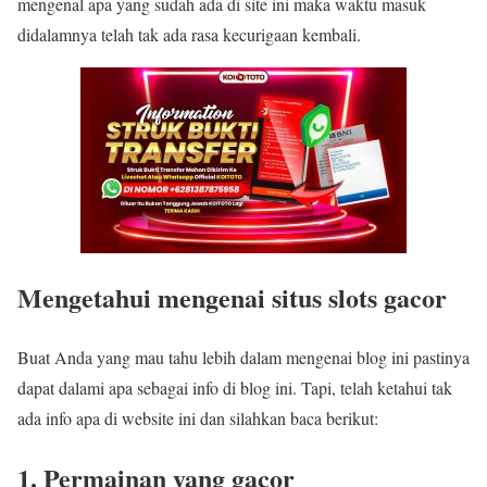
mengenal apa yang sudah ada di site ini maka waktu masuk
didalamnya telah tak ada rasa kecurigaan kembali.
Mengetahui mengenai situs slots gacor
Buat Anda yang mau tahu lebih dalam mengenai blog ini pastinya
dapat dalami apa sebagai info di blog ini. Tapi, telah ketahui tak
ada info apa di website ini dan silahkan baca berikut:
1. Permainan yang gacor