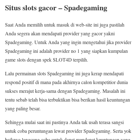
Situs slots gacor – Spadegaming
Saat Anda memilih untuk masuk di web-site ini juga pastilah
Anda segera akan mendapati provider yang gacor yakni
Spadegaming. Untuk Anda yang ingin mengetahui jika provider
Spadegaming ini adalah provider no 1 yang siapkan kumpulan
game slots dengan spek SLOT4D terpilih.
Lalu permainan slots Spadegaming ini juga kerap mendapati
respond positif di mana pada akhirnya calon kompetitior dunia
sukses merajut kerja-sama dengan Spadegaming. Masalah ini
tentu sebab telah bisa terbuktikan bisa berikan hasil keuntungan
yang paling besar.
Sehingga mulai saat ini pastinya Anda tak usah terasa sangsi
untuk coba peruntungan lewat provider Spadegaming. Serta yok
baiknya langsung coba untuk dapat mendapat keuntungan yang