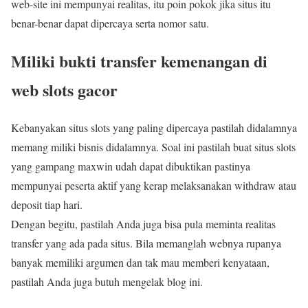
web-site ini mempunyai realitas, itu poin pokok jika situs itu
benar-benar dapat dipercaya serta nomor satu.
Miliki bukti transfer kemenangan di
web slots gacor
Kebanyakan situs slots yang paling dipercaya pastilah didalamnya
memang miliki bisnis didalamnya. Soal ini pastilah buat situs slots
yang gampang maxwin udah dapat dibuktikan pastinya
mempunyai peserta aktif yang kerap melaksanakan withdraw atau
deposit tiap hari.
Dengan begitu, pastilah Anda juga bisa pula meminta realitas
transfer yang ada pada situs. Bila memanglah webnya rupanya
banyak memiliki argumen dan tak mau memberi kenyataan,
pastilah Anda juga butuh mengelak blog ini.