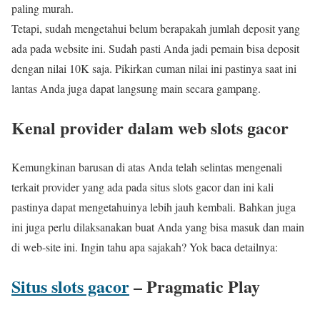
paling murah.
Tetapi, sudah mengetahui belum berapakah jumlah deposit yang
ada pada website ini. Sudah pasti Anda jadi pemain bisa deposit
dengan nilai 10K saja. Pikirkan cuman nilai ini pastinya saat ini
lantas Anda juga dapat langsung main secara gampang.
Kenal provider dalam web slots gacor
Kemungkinan barusan di atas Anda telah selintas mengenali
terkait provider yang ada pada situs slots gacor dan ini kali
pastinya dapat mengetahuinya lebih jauh kembali. Bahkan juga
ini juga perlu dilaksanakan buat Anda yang bisa masuk dan main
di web-site ini. Ingin tahu apa sajakah? Yok baca detailnya:
Situs slots gacor
– Pragmatic Play