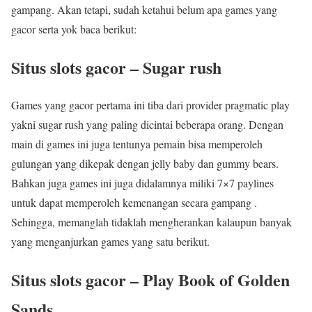
gampang. Akan tetapi, sudah ketahui belum apa games yang
gacor serta yok baca berikut:
Situs slots gacor – Sugar rush
Games yang gacor pertama ini tiba dari provider pragmatic play
yakni sugar rush yang paling dicintai beberapa orang. Dengan
main di games ini juga tentunya pemain bisa memperoleh
gulungan yang dikepak dengan jelly baby dan gummy bears.
Bahkan juga games ini juga didalamnya miliki 7×7 paylines
untuk dapat memperoleh kemenangan secara gampang .
Sehingga, memanglah tidaklah mengherankan kalaupun banyak
yang menganjurkan games yang satu berikut.
Situs slots gacor – Play Book of Golden
Sands