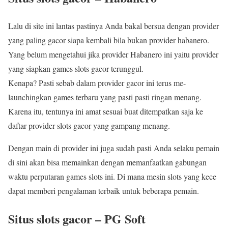
Lalu di site ini lantas pastinya Anda bakal bersua dengan provider
yang paling gacor siapa kembali bila bukan provider habanero.
Yang belum mengetahui jika provider Habanero ini yaitu provider
yang siapkan games slots gacor terunggul.
Kenapa? Pasti sebab dalam provider gacor ini terus me-
launchingkan games terbaru yang pasti pasti ringan menang.
Karena itu, tentunya ini amat sesuai buat ditempatkan saja ke
daftar provider slots gacor yang gampang menang.
Dengan main di provider ini juga sudah pasti Anda selaku pemain
di sini akan bisa memainkan dengan memanfaatkan gabungan
waktu perputaran games slots ini. Di mana mesin slots yang kece
dapat memberi pengalaman terbaik untuk beberapa pemain.
Situs slots gacor – PG Soft