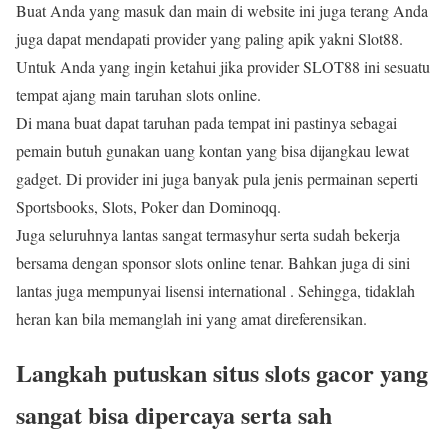
Buat Anda yang masuk dan main di website ini juga terang Anda
juga dapat mendapati provider yang paling apik yakni Slot88.
Untuk Anda yang ingin ketahui jika provider SLOT88 ini sesuatu
tempat ajang main taruhan slots online.
Di mana buat dapat taruhan pada tempat ini pastinya sebagai
pemain butuh gunakan uang kontan yang bisa dijangkau lewat
gadget. Di provider ini juga banyak pula jenis permainan seperti
Sportsbooks, Slots, Poker dan Dominoqq.
Juga seluruhnya lantas sangat termasyhur serta sudah bekerja
bersama dengan sponsor slots online tenar. Bahkan juga di sini
lantas juga mempunyai lisensi international . Sehingga, tidaklah
heran kan bila memanglah ini yang amat direferensikan.
Langkah putuskan situs slots gacor yang
sangat bisa dipercaya serta sah