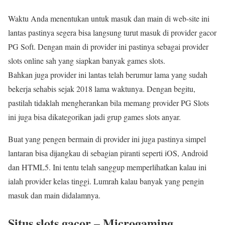
Waktu Anda menentukan untuk masuk dan main di web-site ini
lantas pastinya segera bisa langsung turut masuk di provider gacor
PG Soft. Dengan main di provider ini pastinya sebagai provider
slots online sah yang siapkan banyak games slots.
Bahkan juga provider ini lantas telah berumur lama yang sudah
bekerja sehabis sejak 2018 lama waktunya. Dengan begitu,
pastilah tidaklah mengherankan bila memang provider PG Slots
ini juga bisa dikategorikan jadi grup games slots anyar.
Buat yang pengen bermain di provider ini juga pastinya simpel
lantaran bisa dijangkau di sebagian piranti seperti iOS, Android
dan HTML5. Ini tentu telah sanggup memperlihatkan kalau ini
ialah provider kelas tinggi. Lumrah kalau banyak yang pengin
masuk dan main didalamnya.
Situs slots gacor – Microgaming