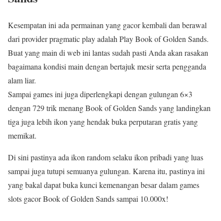
Kesempatan ini ada permainan yang gacor kembali dan berawal
dari provider pragmatic play adalah Play Book of Golden Sands.
Buat yang main di web ini lantas sudah pasti Anda akan rasakan
bagaimana kondisi main dengan bertajuk mesir serta pengganda
alam liar.
Sampai games ini juga diperlengkapi dengan gulungan 6×3
dengan 729 trik menang Book of Golden Sands yang landingkan
tiga juga lebih ikon yang hendak buka perputaran gratis yang
memikat.
Di sini pastinya ada ikon random selaku ikon pribadi yang luas
sampai juga tutupi semuanya gulungan. Karena itu, pastinya ini
yang bakal dapat buka kunci kemenangan besar dalam games
slots gacor Book of Golden Sands sampai 10.000x!