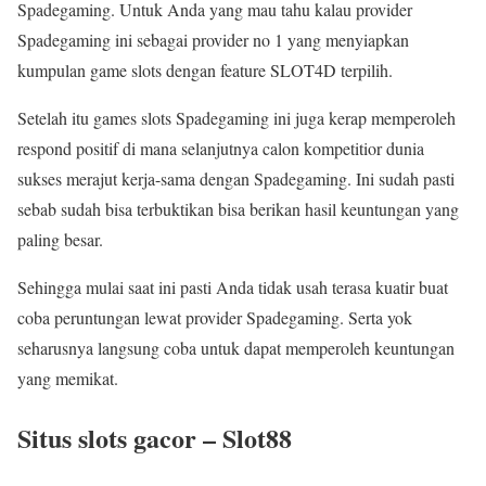
Spadegaming. Untuk Anda yang mau tahu kalau provider
Spadegaming ini sebagai provider no 1 yang menyiapkan
kumpulan game slots dengan feature SLOT4D terpilih.
Setelah itu games slots Spadegaming ini juga kerap memperoleh
respond positif di mana selanjutnya calon kompetitior dunia
sukses merajut kerja-sama dengan Spadegaming. Ini sudah pasti
sebab sudah bisa terbuktikan bisa berikan hasil keuntungan yang
paling besar.
Sehingga mulai saat ini pasti Anda tidak usah terasa kuatir buat
coba peruntungan lewat provider Spadegaming. Serta yok
seharusnya langsung coba untuk dapat memperoleh keuntungan
yang memikat.
Situs slots gacor – Slot88