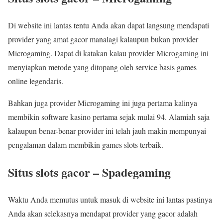
Di website ini lantas tentu Anda akan dapat langsung mendapati
provider yang amat gacor manalagi kalaupun bukan provider
Microgaming. Dapat di katakan kalau provider Microgaming ini
menyiapkan metode yang ditopang oleh service basis games
online legendaris.
Bahkan juga provider Microgaming ini juga pertama kalinya
membikin software kasino pertama sejak mulai 94. Alamiah saja
kalaupun benar-benar provider ini telah jauh makin mempunyai
pengalaman dalam membikin games slots terbaik.
Situs slots gacor – Spadegaming
Waktu Anda memutus untuk masuk di website ini lantas pastinya
Anda akan selekasnya mendapat provider yang gacor adalah