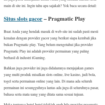
main di site ini. Ingin tahu apa sajakah? Yok baca secara detail:
Situs slots gacor
– Pragmatic Play
Buat Anda yang hendak masuk di web-site ini sudah pasti mesti
kenalan dengan provider gacor yang berikut siapa kembali jika
bukan Pragmatic play. Yang belum mengetahui jika provider
Pragmatic Play ini adalah provider permainan yang paling
berhasil di industri iGaming.
Bahkan juga provider ini juga didalamnya menjajakan games
yang multi produk misalkan slots online, live kasino, judi bola,
togel serta permainan online yang lain. Di mana ada seluruh
permainan ini sesungguhnya lantas ada juga di seluruhnya pasar,
bahasa serta mata uang yang ditata sama sesuai tujuan.
Maka tentunya betul-betul tidaklah aneh bila provider pragmatic