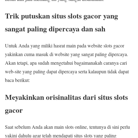
Trik putuskan situs slots gacor yang
sangat paling dipercaya dan sah
Untuk Anda yang miliki hasrat main pada website slots gacor
yakinkan cuma masuk di website yang sangat paling dipercaya.
Akan tetapi, apa sudah mengetahui bagaimanakah caranya cari
web-site yang paling dapat dipercaya serta kalaupun tidak dapat
baca berikut:
Meyakinkan orisinalitas dari situs slots
gacor
Saat sebelum Anda akan main slots online, tentunya di sini perlu
yakini dahulu agar telah mendapati situs slots yang paling