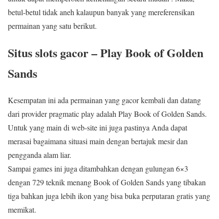
betul-betul tidak aneh kalaupun banyak yang mereferensikan
permainan yang satu berikut.
Situs slots gacor – Play Book of Golden
Sands
Kesempatan ini ada permainan yang gacor kembali dan datang
dari provider pragmatic play adalah Play Book of Golden Sands.
Untuk yang main di web-site ini juga pastinya Anda dapat
merasai bagaimana situasi main dengan bertajuk mesir dan
pengganda alam liar.
Sampai games ini juga ditambahkan dengan gulungan 6×3
dengan 729 teknik menang Book of Golden Sands yang tibakan
tiga bahkan juga lebih ikon yang bisa buka perputaran gratis yang
memikat.