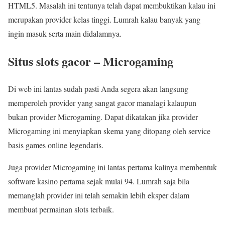
HTML5. Masalah ini tentunya telah dapat membuktikan kalau ini
merupakan provider kelas tinggi. Lumrah kalau banyak yang
ingin masuk serta main didalamnya.
Situs slots gacor – Microgaming
Di web ini lantas sudah pasti Anda segera akan langsung
memperoleh provider yang sangat gacor manalagi kalaupun
bukan provider Microgaming. Dapat dikatakan jika provider
Microgaming ini menyiapkan skema yang ditopang oleh service
basis games online legendaris.
Juga provider Microgaming ini lantas pertama kalinya membentuk
software kasino pertama sejak mulai 94. Lumrah saja bila
memanglah provider ini telah semakin lebih eksper dalam
membuat permainan slots terbaik.