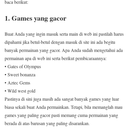
baca berikut:
1. Games yang gacor
Buat Anda yang ingin masuk serta main di web ini pastilah harus
dipahami jika betul-betul dengan masuk di site ini ada begitu
banyak permainan yang gacor. Apa Anda sudah mengetahui ada
permainan apa di web ini serta berikut pembicaraannya:
• Gates of Olympus
• Sweet bonanza
• Aztec Gems
• Wild west gold
Pastinya di sini juga masih ada sangat banyak games yang luar
biasa sekali buat Anda permainkan. Tetapi, bila memanglah mau
games yang paling gacor pasti memang cuma permainan yang
berada di atas barusan yang paling disarankan.