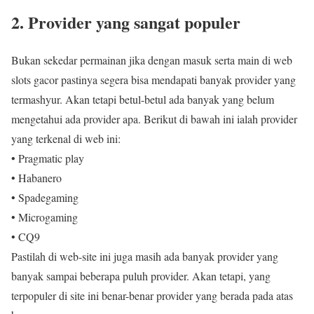
2. Provider yang sangat populer
Bukan sekedar permainan jika dengan masuk serta main di web
slots gacor pastinya segera bisa mendapati banyak provider yang
termashyur. Akan tetapi betul-betul ada banyak yang belum
mengetahui ada provider apa. Berikut di bawah ini ialah provider
yang terkenal di web ini:
• Pragmatic play
• Habanero
• Spadegaming
• Microgaming
• CQ9
Pastilah di web-site ini juga masih ada banyak provider yang
banyak sampai beberapa puluh provider. Akan tetapi, yang
terpopuler di site ini benar-benar provider yang berada pada atas