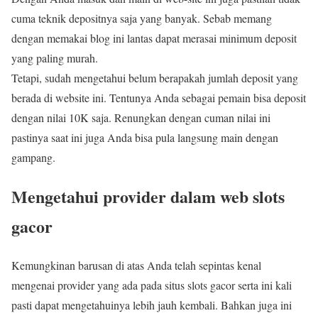
cuma teknik depositnya saja yang banyak. Sebab memang
dengan memakai blog ini lantas dapat merasai minimum deposit
yang paling murah.
Tetapi, sudah mengetahui belum berapakah jumlah deposit yang
berada di website ini. Tentunya Anda sebagai pemain bisa deposit
dengan nilai 10K saja. Renungkan dengan cuman nilai ini
pastinya saat ini juga Anda bisa pula langsung main dengan
gampang.
Mengetahui provider dalam web slots
gacor
Kemungkinan barusan di atas Anda telah sepintas kenal
mengenai provider yang ada pada situs slots gacor serta ini kali
pasti dapat mengetahuinya lebih jauh kembali. Bahkan juga ini