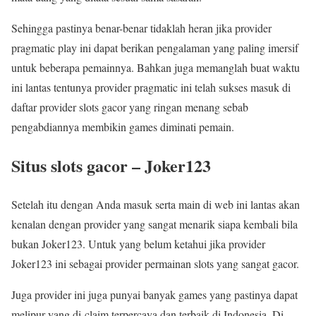
Sehingga pastinya benar-benar tidaklah heran jika provider
pragmatic play ini dapat berikan pengalaman yang paling imersif
untuk beberapa pemainnya. Bahkan juga memanglah buat waktu
ini lantas tentunya provider pragmatic ini telah sukses masuk di
daftar provider slots gacor yang ringan menang sebab
pengabdiannya membikin games diminati pemain.
Situs slots gacor – Joker123
Setelah itu dengan Anda masuk serta main di web ini lantas akan
kenalan dengan provider yang sangat menarik siapa kembali bila
bukan Joker123. Untuk yang belum ketahui jika provider
Joker123 ini sebagai provider permainan slots yang sangat gacor.
Juga provider ini juga punyai banyak games yang pastinya dapat
melipur yang di-claim terpercaya dan terbaik di Indonesia. Di