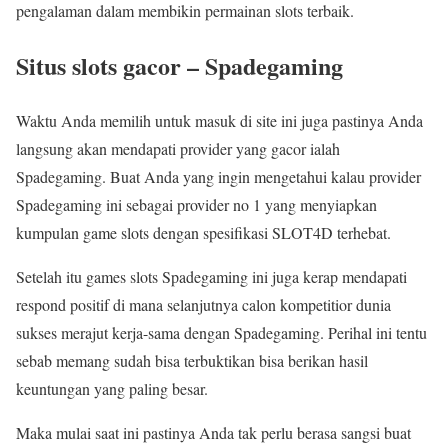
pengalaman dalam membikin permainan slots terbaik.
Situs slots gacor – Spadegaming
Waktu Anda memilih untuk masuk di site ini juga pastinya Anda
langsung akan mendapati provider yang gacor ialah
Spadegaming. Buat Anda yang ingin mengetahui kalau provider
Spadegaming ini sebagai provider no 1 yang menyiapkan
kumpulan game slots dengan spesifikasi SLOT4D terhebat.
Setelah itu games slots Spadegaming ini juga kerap mendapati
respond positif di mana selanjutnya calon kompetitior dunia
sukses merajut kerja-sama dengan Spadegaming. Perihal ini tentu
sebab memang sudah bisa terbuktikan bisa berikan hasil
keuntungan yang paling besar.
Maka mulai saat ini pastinya Anda tak perlu berasa sangsi buat