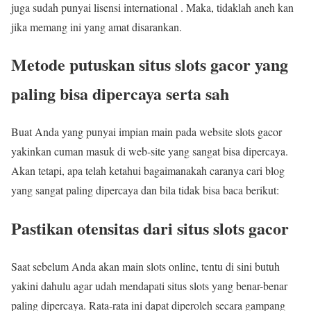
juga sudah punyai lisensi international . Maka, tidaklah aneh kan
jika memang ini yang amat disarankan.
Metode putuskan situs slots gacor yang
paling bisa dipercaya serta sah
Buat Anda yang punyai impian main pada website slots gacor
yakinkan cuman masuk di web-site yang sangat bisa dipercaya.
Akan tetapi, apa telah ketahui bagaimanakah caranya cari blog
yang sangat paling dipercaya dan bila tidak bisa baca berikut:
Pastikan otensitas dari situs slots gacor
Saat sebelum Anda akan main slots online, tentu di sini butuh
yakini dahulu agar udah mendapati situs slots yang benar-benar
paling dipercaya. Rata-rata ini dapat diperoleh secara gampang