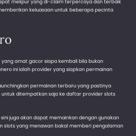
dapat melipur yang di-claim terpercaya dan terbaik
ya memberikan keluasaan untuk beberapa pecinta
ero
er yang amat gacor siapa kembali bila bukan
nero ini ialah provider yang siapkan permainan
launchingkan permainan terbaru yang pastinya
 untuk ditempatkan saja ke daftar provider slots
 di sini juga akan dapat memainkan dengan gunakan
sin slots yang menawan bakal memberi pengalaman