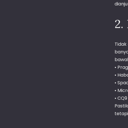
dianju
2.
Tidak
banya
bawah 
• Pra
• Hab
• Spa
• Mic
• CQ9
Pasti
tetap