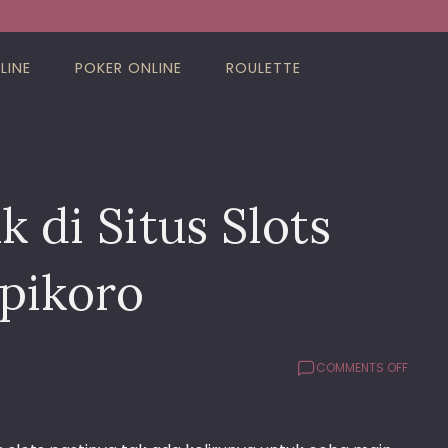
LINE
POKER ONLINE
ROULETTE
 di Situs Slots
ipikoro
ON
COMMENTS OFF
KOITO
:
MARI
MASUK