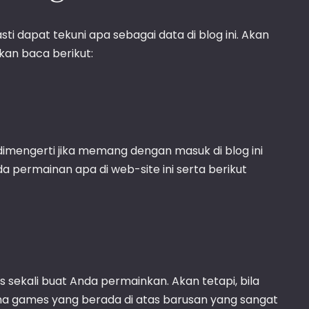
i dapat tekuni apa sebagai data di blog ini. Akan
hkan baca berikut:
dimengerti jika memang dengan masuk di blog ini
 permainan apa di web-site ini serta berikut
s sekali buat Anda permainkan. Akan tetapi, bila
 games yang berada di atas barusan yang sangat