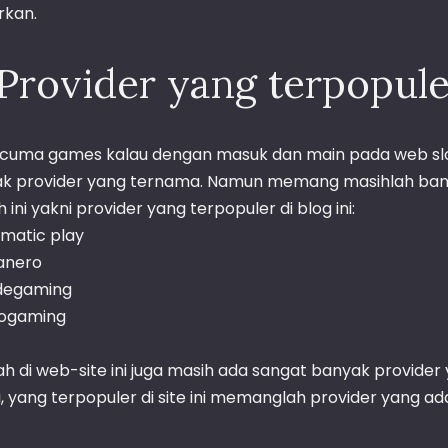
rkan.
 Provider yang terpopule
 cuma games kalau dengan masuk dan main pada web sl
k provider yang ternama. Namun memang masihlah bany
ini yakni provider yang terpopuler di blog ini:
gmatic play
anero
degaming
rogaming
lah di web-site ini juga masih ada sangat banyak provide
i, yang terpopuler di site ini memanglah provider yang a