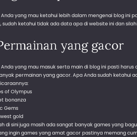
 Anda yang mau ketahui lebih dalam mengenai blog ini past
, sudah ketahui tidak ada data apa di website ini dan sila
 Permainan yang gacor
 Anda yang mau masuk serta main di blog ini pasti harus 
anyak permainan yang gacor. Apa Anda sudah ketahui ada
caraannya:
es of Olympus
et bonanza
ec Gems
 west gold
lah di sini juga masih ada sangat banyak games yang bagu
g ingin games yang amat gacor pastinya memang cuma