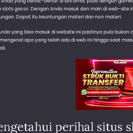
 Anda yang benar-benar di sini amat puas dengan games 
b slots gacor. Dengan Anda masuk dan main di web-site 
ungan. Dapat itu keuntungan materi dan non materi.
Anda yang bisa masuk di website ini pastinya pula bukan c
 mengenal apa yang telah ada di web ini hingga saat ma
li.
ngetahui perihal situs s