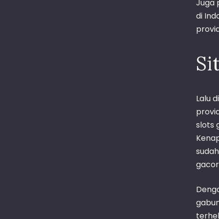
Juga 
di In
provi
Si
Lalu 
provi
slots
Kenap
sudah
gacor
Denga
gabun
terhe