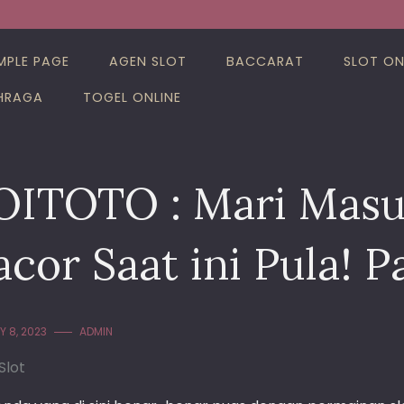
MPLE PAGE
AGEN SLOT
BACCARAT
SLOT ON
HRAGA
TOGEL ONLINE
OITOTO : Mari Masuk
cor Saat ini Pula! Pa
 8, 2023
ADMIN
Slot