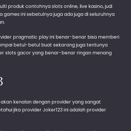
 produk contohnya slots online, live kasino, judi
a games ini sebetulnya juga ada juga di seluruhnya
an.
vider pragmatic play ini benar-benar bisa memberi
mpai betul-betul buat sekarang juga tentunya
der slots gacor yang benar-benar ringan menang
3
ti akan kenalan dengan provider yang sangat
ahui jika provider Joker123 ini adalah provider