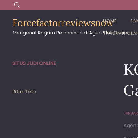
Skip
Search
to
for:
content
Forcefactorreviewsnow
HOME
SA
Mengenal Ragam Permainan di Agen Slot Online
TARUHAN OLA
SITUS JUDI ONLINE
K
Ga
Situs Toto
JANUARY
Agen 