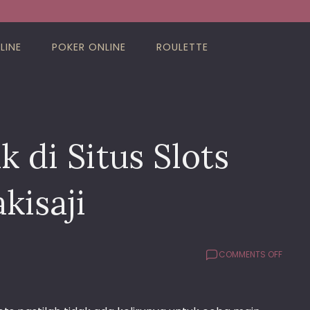
LINE
POKER ONLINE
ROULETTE
 di Situs Slots
kisaji
ON
COMMENTS OFF
KOITO
:
MARI
MASUK