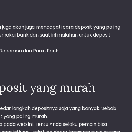
 juga akan juga mendapati cara deposit yang paling
 memakai bank dan saat ini malahan untuk deposit
i, Danamon dan Panin Bank.
posit yang murah
kedar langkah depositnya saja yang banyak. Sebab
t yang paling murah.
a pada web ini. Tentu Anda selaku pemain bisa