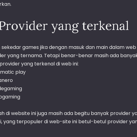
rkan.
 Provider yang terkenal
 sekedar games jika dengan masuk dan main dalam web 
der yang ternama. Tetapi benar-benar masih ada banyak
provider yang terkenal di web ini:
gmatic play
anero
degaming
rogaming
lah di website ini juga masih ada begitu banyak provider
i, yang terpopuler di web-site ini betul-betul provider y