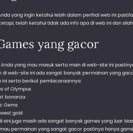
nda yang ingin ketahui lebih dalam perihal web ini pastila
etapi, telah ketahui tidak ada info apa di web ini dan sila
 Games yang gacor
 Anda yang mau masuk serta main di web-site ini pastin
 di web-site ini ada sangat banyak permainan yang ga
b ini serta berikut pembicaraannya:
es of Olympus
et bonanza
ec Gems
 west gold
 di sini juga masih ada sangat banyak games yang luar bias
 mau permainan yang sangat gacor pastinya hanya game