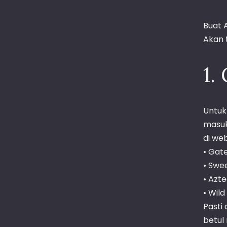
Buat A
Akan t
1.
Untuk
masuk
di we
• Gat
• Swe
• Azt
• Wild
Pasti
betul