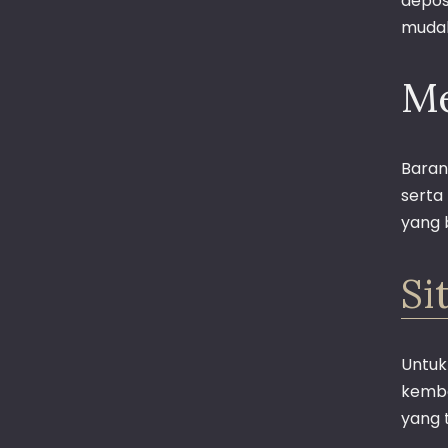
deposi
muda
Me
Baran
serta
yang 
Si
Untuk
kemba
yang t