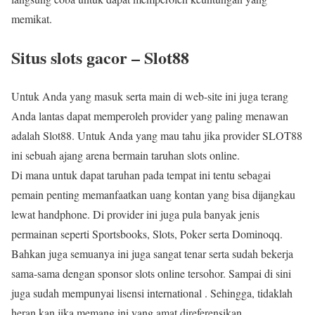
memikat.
Situs slots gacor – Slot88
Untuk Anda yang masuk serta main di web-site ini juga terang
Anda lantas dapat memperoleh provider yang paling menawan
adalah Slot88. Untuk Anda yang mau tahu jika provider SLOT88
ini sebuah ajang arena bermain taruhan slots online.
Di mana untuk dapat taruhan pada tempat ini tentu sebagai
pemain penting memanfaatkan uang kontan yang bisa dijangkau
lewat handphone. Di provider ini juga pula banyak jenis
permainan seperti Sportsbooks, Slots, Poker serta Dominoqq.
Bahkan juga semuanya ini juga sangat tenar serta sudah bekerja
sama-sama dengan sponsor slots online tersohor. Sampai di sini
juga sudah mempunyai lisensi international . Sehingga, tidaklah
heran kan jika memang ini yang amat direferensikan.