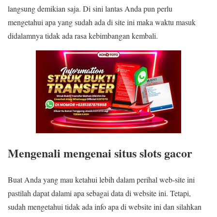
langsung demikian saja. Di sini lantas Anda pun perlu
mengetahui apa yang sudah ada di site ini maka waktu masuk
didalamnya tidak ada rasa kebimbangan kembali.
Mengenali mengenai situs slots gacor
Buat Anda yang mau ketahui lebih dalam perihal web-site ini
pastilah dapat dalami apa sebagai data di website ini. Tetapi,
sudah mengetahui tidak ada info apa di website ini dan silahkan