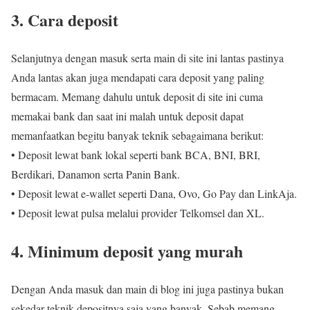
3. Cara deposit
Selanjutnya dengan masuk serta main di site ini lantas pastinya
Anda lantas akan juga mendapati cara deposit yang paling
bermacam. Memang dahulu untuk deposit di site ini cuma
memakai bank dan saat ini malah untuk deposit dapat
memanfaatkan begitu banyak teknik sebagaimana berikut:
• Deposit lewat bank lokal seperti bank BCA, BNI, BRI,
Berdikari, Danamon serta Panin Bank.
• Deposit lewat e-wallet seperti Dana, Ovo, Go Pay dan LinkAja.
• Deposit lewat pulsa melalui provider Telkomsel dan XL.
4. Minimum deposit yang murah
Dengan Anda masuk dan main di blog ini juga pastinya bukan
sekedar teknik depositnya saja yang banyak. Sebab memang