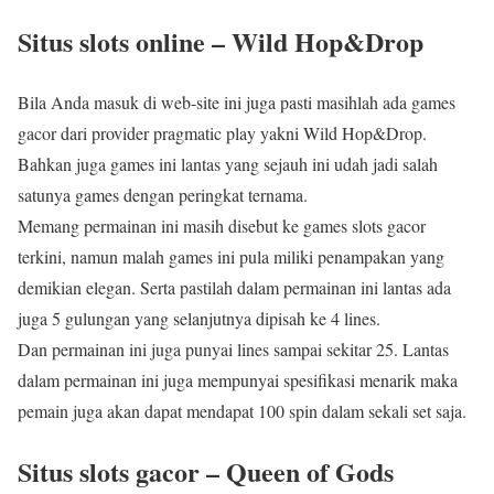
Situs slots online – Wild Hop&Drop
Bila Anda masuk di web-site ini juga pasti masihlah ada games
gacor dari provider pragmatic play yakni Wild Hop&Drop.
Bahkan juga games ini lantas yang sejauh ini udah jadi salah
satunya games dengan peringkat ternama.
Memang permainan ini masih disebut ke games slots gacor
terkini, namun malah games ini pula miliki penampakan yang
demikian elegan. Serta pastilah dalam permainan ini lantas ada
juga 5 gulungan yang selanjutnya dipisah ke 4 lines.
Dan permainan ini juga punyai lines sampai sekitar 25. Lantas
dalam permainan ini juga mempunyai spesifikasi menarik maka
pemain juga akan dapat mendapat 100 spin dalam sekali set saja.
Situs slots gacor – Queen of Gods