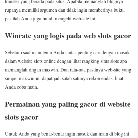
transfer yang berada pada situs. Apabila memanglah blognya
rupanya memiliki argumen dan tidak ingin memberinya bukti,
pastilah Anda juga butuh mengelit web-site ini.
Winrate yang logis pada web slots gacor
Sebelum saat main tentu Anda lantas penting cari dengan masuk
dalam website slots online dengan lihat rangking situs slots apa
memanglah ringan maxwin. Dan rata-rata pastinya web-site yang
simpel maxwin ini dapat jadi salah satunya rekomendasi buat
Anda coba main.
Permainan yang paling gacor di website
slots gacor
Untuk Anda yang benar-benar ingin masuk dan main di blog ini