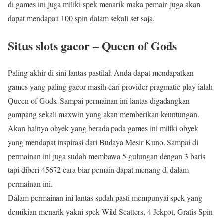
di games ini juga miliki spek menarik maka pemain juga akan
dapat mendapati 100 spin dalam sekali set saja.
Situs slots gacor – Queen of Gods
Paling akhir di sini lantas pastilah Anda dapat mendapatkan
games yang paling gacor masih dari provider pragmatic play ialah
Queen of Gods. Sampai permainan ini lantas digadangkan
gampang sekali maxwin yang akan memberikan keuntungan.
Akan halnya obyek yang berada pada games ini miliki obyek
yang mendapat inspirasi dari Budaya Mesir Kuno. Sampai di
permainan ini juga sudah membawa 5 gulungan dengan 3 baris
tapi diberi 45672 cara biar pemain dapat menang di dalam
permainan ini.
Dalam permainan ini lantas sudah pasti mempunyai spek yang
demikian menarik yakni spek Wild Scatters, 4 Jekpot, Gratis Spin