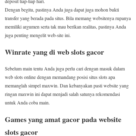
deposit tiap-tiap hari.
Dengan begitu, pastinya Anda juga dapat juga mohon bukti
transfer yang berada pada situs. Bila memang websitenya rupanya
memiliki argumen serta tak mau berikan realitas, pastinya Anda
juga penting mengelit web-site ini.
Winrate yang di web slots gacor
Sebelum main tentu Anda juga perlu cari dengan masuk dalam
web slots online dengan memandang posisi situs slots apa
memanglah simpel maxwin. Dan kebanyakan pasti website yang
ringan maxwin ini dapat menjadi salah satunya rekomendasi
untuk Anda coba main.
Games yang amat gacor pada website
slots gacor