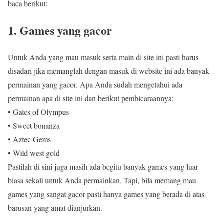
baca berikut:
1. Games yang gacor
Untuk Anda yang mau masuk serta main di site ini pasti harus
disadari jika memanglah dengan masuk di website ini ada banyak
permainan yang gacor. Apa Anda sudah mengetahui ada
permainan apa di site ini dan berikut pembicaraannya:
• Gates of Olympus
• Sweet bonanza
• Aztec Gems
• Wild west gold
Pastilah di sini juga masih ada begitu banyak games yang luar
biasa sekali untuk Anda permainkan. Tapi, bila memang mau
games yang sangat gacor pasti hanya games yang berada di atas
barusan yang amat dianjurkan.