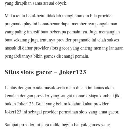
yang dirapikan sama sesuai obyek.
Maka tentu betul-betul tidaklah mengherankan bila provider
pragmatic play ini benar-benar dapat memberinya pengalaman
yang paling imersif buat beberapa pemainnya. Juga memanglah
buat sekarang juga tentunya provider pragmatic ini telah sukses
masuk di daftar provider slots gacor yang enteng menang lantaran
pengabdiannya bikin games disenangi pemain.
Situs slots gacor – Joker123
Lantas dengan Anda masuk serta main di site ini lantas akan
kenalan dengan provider yang sangat menarik siapa kembali jika
bukan Joker123. Buat yang belum ketahui kalau provider
Joker123 ini sebagai provider permainan slots yang amat gacor.
Sampai provider ini juga miliki begitu banyak games yang