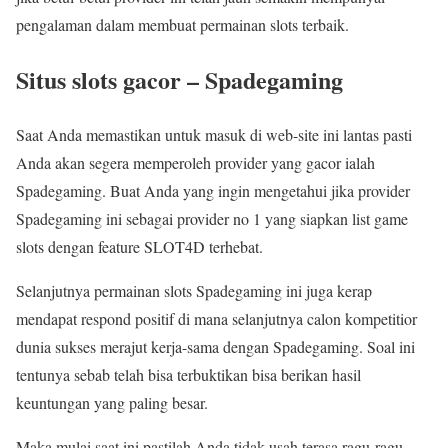
pengalaman dalam membuat permainan slots terbaik.
Situs slots gacor – Spadegaming
Saat Anda memastikan untuk masuk di web-site ini lantas pasti
Anda akan segera memperoleh provider yang gacor ialah
Spadegaming. Buat Anda yang ingin mengetahui jika provider
Spadegaming ini sebagai provider no 1 yang siapkan list game
slots dengan feature SLOT4D terhebat.
Selanjutnya permainan slots Spadegaming ini juga kerap
mendapat respond positif di mana selanjutnya calon kompetitior
dunia sukses merajut kerja-sama dengan Spadegaming. Soal ini
tentunya sebab telah bisa terbuktikan bisa berikan hasil
keuntungan yang paling besar.
Maka mulai saat ini pastilah Anda tidak usah terasa ragu-ragu