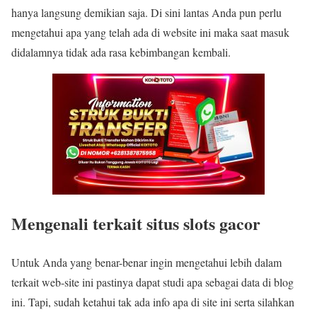
hanya langsung demikian saja. Di sini lantas Anda pun perlu
mengetahui apa yang telah ada di website ini maka saat masuk
didalamnya tidak ada rasa kebimbangan kembali.
Mengenali terkait situs slots gacor
Untuk Anda yang benar-benar ingin mengetahui lebih dalam
terkait web-site ini pastinya dapat studi apa sebagai data di blog
ini. Tapi, sudah ketahui tak ada info apa di site ini serta silahkan