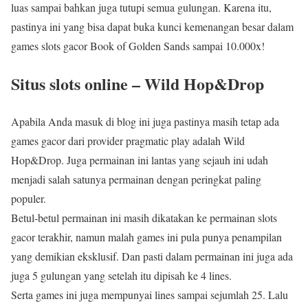
luas sampai bahkan juga tutupi semua gulungan. Karena itu,
pastinya ini yang bisa dapat buka kunci kemenangan besar dalam
games slots gacor Book of Golden Sands sampai 10.000x!
Situs slots online – Wild Hop&Drop
Apabila Anda masuk di blog ini juga pastinya masih tetap ada
games gacor dari provider pragmatic play adalah Wild
Hop&Drop. Juga permainan ini lantas yang sejauh ini udah
menjadi salah satunya permainan dengan peringkat paling
populer.
Betul-betul permainan ini masih dikatakan ke permainan slots
gacor terakhir, namun malah games ini pula punya penampilan
yang demikian eksklusif. Dan pasti dalam permainan ini juga ada
juga 5 gulungan yang setelah itu dipisah ke 4 lines.
Serta games ini juga mempunyai lines sampai sejumlah 25. Lalu