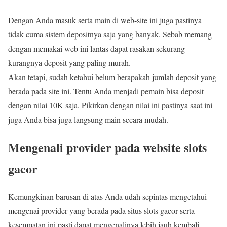
Dengan Anda masuk serta main di web-site ini juga pastinya
tidak cuma sistem depositnya saja yang banyak. Sebab memang
dengan memakai web ini lantas dapat rasakan sekurang-
kurangnya deposit yang paling murah.
Akan tetapi, sudah ketahui belum berapakah jumlah deposit yang
berada pada site ini. Tentu Anda menjadi pemain bisa deposit
dengan nilai 10K saja. Pikirkan dengan nilai ini pastinya saat ini
juga Anda bisa juga langsung main secara mudah.
Mengenali provider pada website slots
gacor
Kemungkinan barusan di atas Anda udah sepintas mengetahui
mengenai provider yang berada pada situs slots gacor serta
kesempatan ini pasti dapat mengenalinya lebih jauh kembali.