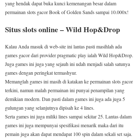
yang hendak dapat buka kunci kemenangan besar dalam
permainan slots gacor Book of Golden Sands sampai 10.000x!
Situs slots online – Wild Hop&Drop
Kalau Anda masuk di web-site ini lantas pasti masihlah ada
games gacor dari provider pragmatic play ialah Wild Hop&Drop.
Juga games ini juga yang sejauh ini udah menjadi salah satunya
games dengan peringkat termashyur.
Memanglah games ini masih di katakan ke permainan slots gacor
terkini, namun malah permainan ini punyai penampilan yang
demikian modern. Dan pasti dalam games ini juga ada juga 5
gulungan yang selanjutnya dipisah ke 4 lines.
Serta games ini juga miliki lines sampai sekitar 25. Lantas dalam
games ini juga mempunyai spesifikasi menarik maka dari itu
pemain juga akan dapat mendapat 100 spin dalam sekali set saja.