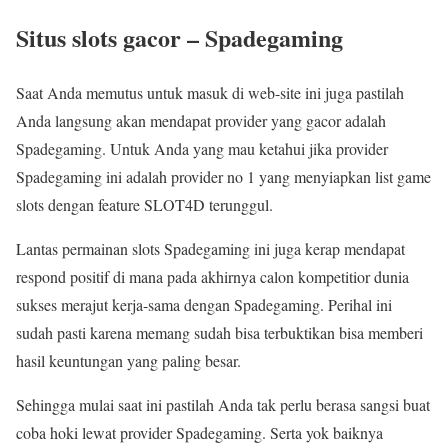
Situs slots gacor – Spadegaming
Saat Anda memutus untuk masuk di web-site ini juga pastilah
Anda langsung akan mendapat provider yang gacor adalah
Spadegaming. Untuk Anda yang mau ketahui jika provider
Spadegaming ini adalah provider no 1 yang menyiapkan list game
slots dengan feature SLOT4D terunggul.
Lantas permainan slots Spadegaming ini juga kerap mendapat
respond positif di mana pada akhirnya calon kompetitior dunia
sukses merajut kerja-sama dengan Spadegaming. Perihal ini
sudah pasti karena memang sudah bisa terbuktikan bisa memberi
hasil keuntungan yang paling besar.
Sehingga mulai saat ini pastilah Anda tak perlu berasa sangsi buat
coba hoki lewat provider Spadegaming. Serta yok baiknya