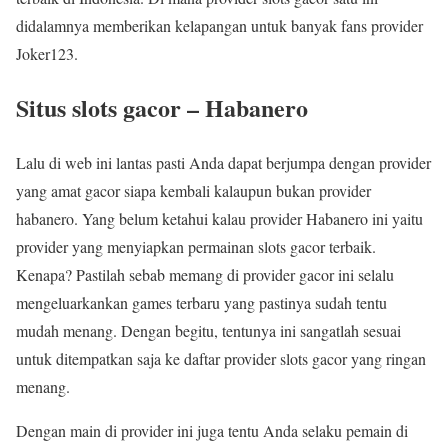
didalamnya memberikan kelapangan untuk banyak fans provider
Joker123.
Situs slots gacor – Habanero
Lalu di web ini lantas pasti Anda dapat berjumpa dengan provider
yang amat gacor siapa kembali kalaupun bukan provider
habanero. Yang belum ketahui kalau provider Habanero ini yaitu
provider yang menyiapkan permainan slots gacor terbaik.
Kenapa? Pastilah sebab memang di provider gacor ini selalu
mengeluarkankan games terbaru yang pastinya sudah tentu
mudah menang. Dengan begitu, tentunya ini sangatlah sesuai
untuk ditempatkan saja ke daftar provider slots gacor yang ringan
menang.
Dengan main di provider ini juga tentu Anda selaku pemain di