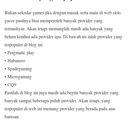
Bukan sekedar games jika dengan masuk serta main di web slots
gacor pastinya bisa memperoleh banyak provider yang
termashyur. Akan tetapi memanglah masih ada banyak yang
belum ketahui ada provider apa. Di bawah ini ialah provider yang
terpopuler di blog ini:
• Pragmatic play
• Habanero
• Spadegaming
• Microgaming
• CQ9
Pastilah di blog ini juga masih ada begitu banyak provider yang
banyak sampai beberapa puluh provider. Akan tetapi, yang
terpopuler di web ini memang provider yang berada pada atas
barusan.