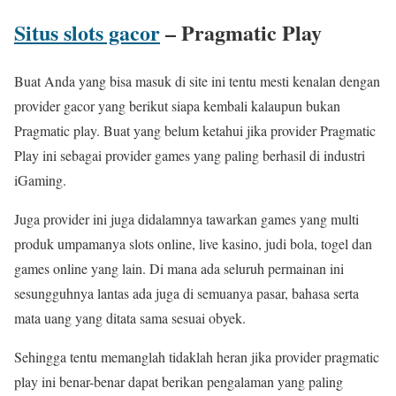
Situs slots gacor
– Pragmatic Play
Buat Anda yang bisa masuk di site ini tentu mesti kenalan dengan
provider gacor yang berikut siapa kembali kalaupun bukan
Pragmatic play. Buat yang belum ketahui jika provider Pragmatic
Play ini sebagai provider games yang paling berhasil di industri
iGaming.
Juga provider ini juga didalamnya tawarkan games yang multi
produk umpamanya slots online, live kasino, judi bola, togel dan
games online yang lain. Di mana ada seluruh permainan ini
sesungguhnya lantas ada juga di semuanya pasar, bahasa serta
mata uang yang ditata sama sesuai obyek.
Sehingga tentu memanglah tidaklah heran jika provider pragmatic
play ini benar-benar dapat berikan pengalaman yang paling