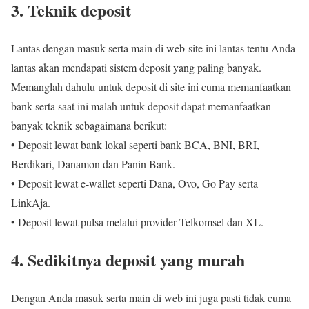
3. Teknik deposit
Lantas dengan masuk serta main di web-site ini lantas tentu Anda
lantas akan mendapati sistem deposit yang paling banyak.
Memanglah dahulu untuk deposit di site ini cuma memanfaatkan
bank serta saat ini malah untuk deposit dapat memanfaatkan
banyak teknik sebagaimana berikut:
• Deposit lewat bank lokal seperti bank BCA, BNI, BRI,
Berdikari, Danamon dan Panin Bank.
• Deposit lewat e-wallet seperti Dana, Ovo, Go Pay serta
LinkAja.
• Deposit lewat pulsa melalui provider Telkomsel dan XL.
4. Sedikitnya deposit yang murah
Dengan Anda masuk serta main di web ini juga pasti tidak cuma