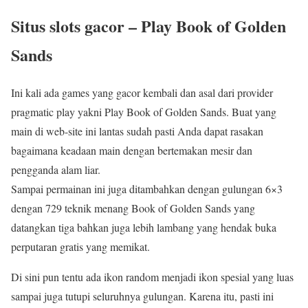
Situs slots gacor – Play Book of Golden
Sands
Ini kali ada games yang gacor kembali dan asal dari provider
pragmatic play yakni Play Book of Golden Sands. Buat yang
main di web-site ini lantas sudah pasti Anda dapat rasakan
bagaimana keadaan main dengan bertemakan mesir dan
pengganda alam liar.
Sampai permainan ini juga ditambahkan dengan gulungan 6×3
dengan 729 teknik menang Book of Golden Sands yang
datangkan tiga bahkan juga lebih lambang yang hendak buka
perputaran gratis yang memikat.
Di sini pun tentu ada ikon random menjadi ikon spesial yang luas
sampai juga tutupi seluruhnya gulungan. Karena itu, pasti ini