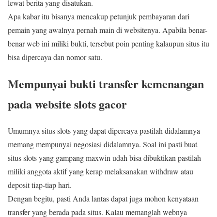
lewat berita yang disatukan.
Apa kabar itu bisanya mencakup petunjuk pembayaran dari
pemain yang awalnya pernah main di websitenya. Apabila benar-
benar web ini miliki bukti, tersebut poin penting kalaupun situs itu
bisa dipercaya dan nomor satu.
Mempunyai bukti transfer kemenangan
pada website slots gacor
Umumnya situs slots yang dapat dipercaya pastilah didalamnya
memang mempunyai negosiasi didalamnya. Soal ini pasti buat
situs slots yang gampang maxwin udah bisa dibuktikan pastilah
miliki anggota aktif yang kerap melaksanakan withdraw atau
deposit tiap-tiap hari.
Dengan begitu, pasti Anda lantas dapat juga mohon kenyataan
transfer yang berada pada situs. Kalau memanglah webnya