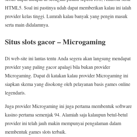
HTML5. Soal ini pastinya udah dapat memberikan kalau ini ialah
provider kelas tinggi. Lumrah kalau banyak yang pengin masuk
serta main didalamnya.
Situs slots gacor – Microgaming
Di web-site ini lantas tentu Anda segera akan langsung mendapat
provider yang paling gacor apalagi bila bukan provider
Microgaming. Dapat di katakan kalau provider Microgaming ini
siapkan skema yang disokong oleh pelayanan basis games online
legendaris.
Juga provider Microgaming ini juga pertama membentuk software
kasino pertama semenjak 94. Alamiah saja kalaupun betul-betul
provider ini telah jauh makin mempunyai pengalaman dalam
membentuk games slots terbaik.