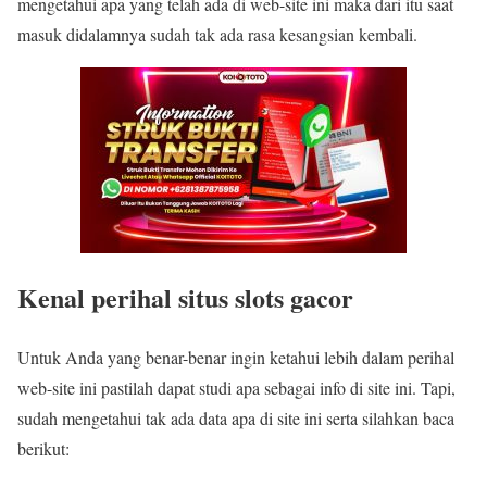
mengetahui apa yang telah ada di web-site ini maka dari itu saat
masuk didalamnya sudah tak ada rasa kesangsian kembali.
Kenal perihal situs slots gacor
Untuk Anda yang benar-benar ingin ketahui lebih dalam perihal
web-site ini pastilah dapat studi apa sebagai info di site ini. Tapi,
sudah mengetahui tak ada data apa di site ini serta silahkan baca
berikut: