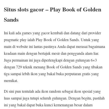
Situs slots gacor – Play Book of Golden
Sands
Ini kali ada games yang gacor kembali dan datang dari provider
pragmatic play ialah Play Book of Golden Sands. Untuk yang
main di website ini lantas pastinya Anda dapat merasai bagaimana
keadaan main dengan bertajuk mesir dan pengganda alam liar.
Juga permainan ini juga diperlengkapi dengan gulungan 6×3
dengan 729 teknik menang Book of Golden Sands yang tibakan
tiga sampai lebih ikon yang bakal buka perputaran gratis yang
memikat.
Di sini pun tentulah ada ikon random sebagai ikon spesial yang
luas sampai juga tutupi seluruh gulungan. Dengan begitu, pastilah
ini yang bakal dapat buka kunci kemenangan besar dalam