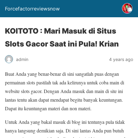
Forcefactorreviewsnow
KOITOTO : Mari Masuk di Situs
Slots Gacor Saat ini Pula! Krian
admin
4 years ago
Buat Anda yang benar-benar di sini sangatlah puas dengan
permainan slots pastilah tak ada kelirunya untuk coba main di
website slots gacor. Dengan Anda masuk dan main di site ini
lantas tentu akan dapat mendapat begitu banyak keuntungan.
Dapat itu keuntungan materi dan non materi.
Untuk Anda yang bakal masuk di blog ini tentunya pula tidak
hanya langsung demikian saja. Di sini lantas Anda pun butuh