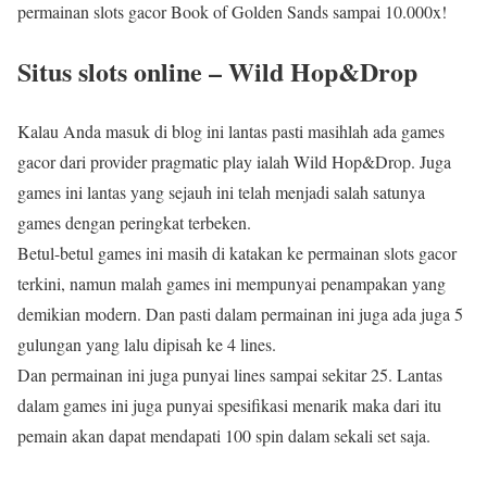
permainan slots gacor Book of Golden Sands sampai 10.000x!
Situs slots online – Wild Hop&Drop
Kalau Anda masuk di blog ini lantas pasti masihlah ada games
gacor dari provider pragmatic play ialah Wild Hop&Drop. Juga
games ini lantas yang sejauh ini telah menjadi salah satunya
games dengan peringkat terbeken.
Betul-betul games ini masih di katakan ke permainan slots gacor
terkini, namun malah games ini mempunyai penampakan yang
demikian modern. Dan pasti dalam permainan ini juga ada juga 5
gulungan yang lalu dipisah ke 4 lines.
Dan permainan ini juga punyai lines sampai sekitar 25. Lantas
dalam games ini juga punyai spesifikasi menarik maka dari itu
pemain akan dapat mendapati 100 spin dalam sekali set saja.