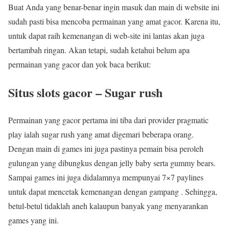
Buat Anda yang benar-benar ingin masuk dan main di website ini
sudah pasti bisa mencoba permainan yang amat gacor. Karena itu,
untuk dapat raih kemenangan di web-site ini lantas akan juga
bertambah ringan. Akan tetapi, sudah ketahui belum apa
permainan yang gacor dan yok baca berikut:
Situs slots gacor – Sugar rush
Permainan yang gacor pertama ini tiba dari provider pragmatic
play ialah sugar rush yang amat digemari beberapa orang.
Dengan main di games ini juga pastinya pemain bisa peroleh
gulungan yang dibungkus dengan jelly baby serta gummy bears.
Sampai games ini juga didalamnya mempunyai 7×7 paylines
untuk dapat mencetak kemenangan dengan gampang . Sehingga,
betul-betul tidaklah aneh kalaupun banyak yang menyarankan
games yang ini.