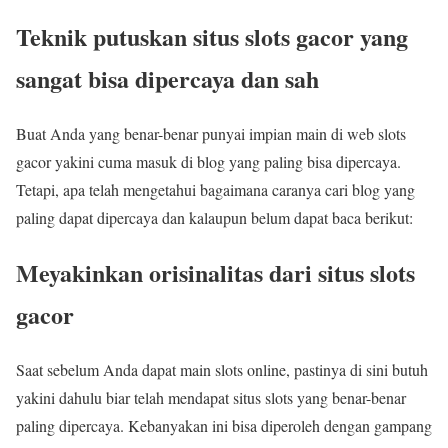
Teknik putuskan situs slots gacor yang
sangat bisa dipercaya dan sah
Buat Anda yang benar-benar punyai impian main di web slots
gacor yakini cuma masuk di blog yang paling bisa dipercaya.
Tetapi, apa telah mengetahui bagaimana caranya cari blog yang
paling dapat dipercaya dan kalaupun belum dapat baca berikut:
Meyakinkan orisinalitas dari situs slots
gacor
Saat sebelum Anda dapat main slots online, pastinya di sini butuh
yakini dahulu biar telah mendapat situs slots yang benar-benar
paling dipercaya. Kebanyakan ini bisa diperoleh dengan gampang