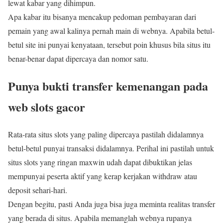
lewat kabar yang dihimpun.
Apa kabar itu bisanya mencakup pedoman pembayaran dari
pemain yang awal kalinya pernah main di webnya. Apabila betul-
betul site ini punyai kenyataan, tersebut poin khusus bila situs itu
benar-benar dapat dipercaya dan nomor satu.
Punya bukti transfer kemenangan pada
web slots gacor
Rata-rata situs slots yang paling dipercaya pastilah didalamnya
betul-betul punyai transaksi didalamnya. Perihal ini pastilah untuk
situs slots yang ringan maxwin udah dapat dibuktikan jelas
mempunyai peserta aktif yang kerap kerjakan withdraw atau
deposit sehari-hari.
Dengan begitu, pasti Anda juga bisa juga meminta realitas transfer
yang berada di situs. Apabila memanglah webnya rupanya