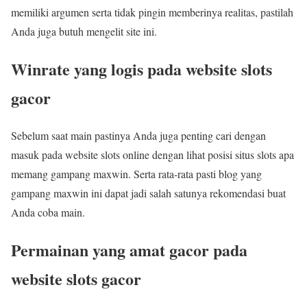
memiliki argumen serta tidak pingin memberinya realitas, pastilah
Anda juga butuh mengelit site ini.
Winrate yang logis pada website slots
gacor
Sebelum saat main pastinya Anda juga penting cari dengan
masuk pada website slots online dengan lihat posisi situs slots apa
memang gampang maxwin. Serta rata-rata pasti blog yang
gampang maxwin ini dapat jadi salah satunya rekomendasi buat
Anda coba main.
Permainan yang amat gacor pada
website slots gacor