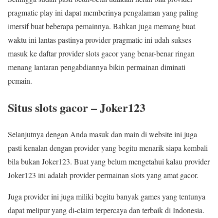
pragmatic play ini dapat memberinya pengalaman yang paling
imersif buat beberapa pemainnya. Bahkan juga memang buat
waktu ini lantas pastinya provider pragmatic ini udah sukses
masuk ke daftar provider slots gacor yang benar-benar ringan
menang lantaran pengabdiannya bikin permainan diminati
pemain.
Situs slots gacor – Joker123
Selanjutnya dengan Anda masuk dan main di website ini juga
pasti kenalan dengan provider yang begitu menarik siapa kembali
bila bukan Joker123. Buat yang belum mengetahui kalau provider
Joker123 ini adalah provider permainan slots yang amat gacor.
Juga provider ini juga miliki begitu banyak games yang tentunya
dapat melipur yang di-claim terpercaya dan terbaik di Indonesia.