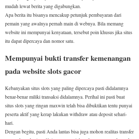
mudah lewat berita yang digabungkan.
Apa berita itu bisanya mencakup petunjuk pembayaran dari
pemain yang awalnya pernah main di webnya. Bila memang
website ini mempunyai kenyataan, tersebut poin khusus jika situs
itu dapat dipercaya dan nomor satu.
Mempunyai bukti transfer kemenangan
pada website slots gacor
Kebanyakan situs slots yang paling dipercaya pasti didalamnya
benar-benar miliki transaksi didalamnya. Perihal ini pasti buat
situs slots yang ringan maxwin telah bisa dibuktikan tentu punyai
peserta aktif yang kerap lakukan withdraw atau deposit sehari-
hari.
Dengan begitu, pasti Anda lantas bisa juga mohon realitas transfer