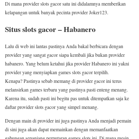
Di mana provider slots gacor satu ini didalamnya memberikan
kelapangan untuk banyak pecinta provider Joker123.
Situs slots gacor – Habanero
Lalu di web ini lantas pastinya Anda bakal berbicara dengan
provider yang sangat gacor siapa kembali jika bukan provider
habanero. Yang belum ketahui jika provider Habanero ini yakni
provider yang menyiapkan games slots gacor terpilih.
Kenapa? Pastinya sebab memang di provider gacor ini terus
melansirkan games terbaru yang pastinya pasti enteng menang.
Karena itu, sudah pasti ini begitu pas untuk ditempatkan saja ke
daftar provider slots gacor yang simpel menang.
Dengan main di provider ini juga pastinya Anda menjadi pemain
di sini juga akan dapat memainkan dengan memanfaatkan
gabungan sepanjang perputaran games slots ini. Di mana mesin