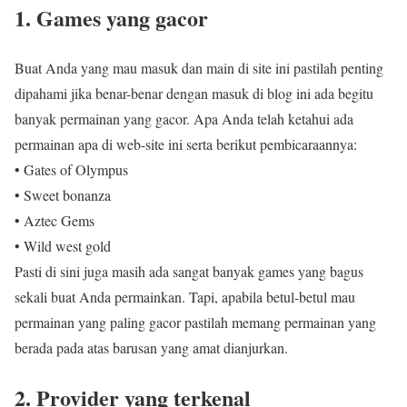
1. Games yang gacor
Buat Anda yang mau masuk dan main di site ini pastilah penting
dipahami jika benar-benar dengan masuk di blog ini ada begitu
banyak permainan yang gacor. Apa Anda telah ketahui ada
permainan apa di web-site ini serta berikut pembicaraannya:
• Gates of Olympus
• Sweet bonanza
• Aztec Gems
• Wild west gold
Pasti di sini juga masih ada sangat banyak games yang bagus
sekali buat Anda permainkan. Tapi, apabila betul-betul mau
permainan yang paling gacor pastilah memang permainan yang
berada pada atas barusan yang amat dianjurkan.
2. Provider yang terkenal