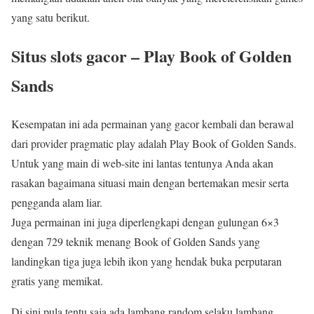
yang satu berikut.
Situs slots gacor – Play Book of Golden
Sands
Kesempatan ini ada permainan yang gacor kembali dan berawal
dari provider pragmatic play adalah Play Book of Golden Sands.
Untuk yang main di web-site ini lantas tentunya Anda akan
rasakan bagaimana situasi main dengan bertemakan mesir serta
pengganda alam liar.
Juga permainan ini juga diperlengkapi dengan gulungan 6×3
dengan 729 teknik menang Book of Golden Sands yang
landingkan tiga juga lebih ikon yang hendak buka perputaran
gratis yang memikat.
Di sini pula tentu saja ada lambang random selaku lambang