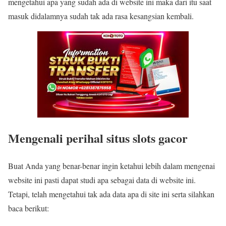
mengetahui apa yang sudah ada di website ini maka dari itu saat
masuk didalamnya sudah tak ada rasa kesangsian kembali.
Mengenali perihal situs slots gacor
Buat Anda yang benar-benar ingin ketahui lebih dalam mengenai
website ini pasti dapat studi apa sebagai data di website ini.
Tetapi, telah mengetahui tak ada data apa di site ini serta silahkan
baca berikut: