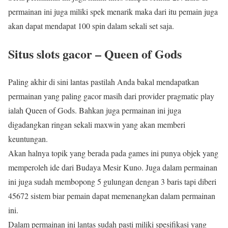
permainan ini juga miliki spek menarik maka dari itu pemain juga
akan dapat mendapat 100 spin dalam sekali set saja.
Situs slots gacor – Queen of Gods
Paling akhir di sini lantas pastilah Anda bakal mendapatkan
permainan yang paling gacor masih dari provider pragmatic play
ialah Queen of Gods. Bahkan juga permainan ini juga
digadangkan ringan sekali maxwin yang akan memberi
keuntungan.
Akan halnya topik yang berada pada games ini punya objek yang
memperoleh ide dari Budaya Mesir Kuno. Juga dalam permainan
ini juga sudah membopong 5 gulungan dengan 3 baris tapi diberi
45672 sistem biar pemain dapat memenangkan dalam permainan
ini.
Dalam permainan ini lantas sudah pasti miliki spesifikasi yang