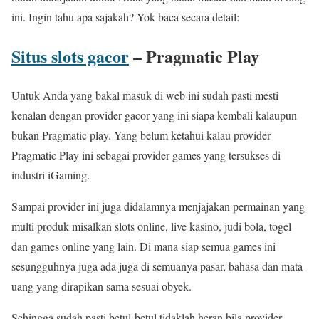
ini. Ingin tahu apa sajakah? Yok baca secara detail:
Situs slots gacor
– Pragmatic Play
Untuk Anda yang bakal masuk di web ini sudah pasti mesti
kenalan dengan provider gacor yang ini siapa kembali kalaupun
bukan Pragmatic play. Yang belum ketahui kalau provider
Pragmatic Play ini sebagai provider games yang tersukses di
industri iGaming.
Sampai provider ini juga didalamnya menjajakan permainan yang
multi produk misalkan slots online, live kasino, judi bola, togel
dan games online yang lain. Di mana siap semua games ini
sesungguhnya juga ada juga di semuanya pasar, bahasa dan mata
uang yang dirapikan sama sesuai obyek.
Sehingga sudah pasti betul-betul tidaklah heran bila provider