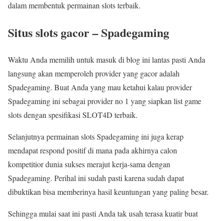
dalam membentuk permainan slots terbaik.
Situs slots gacor – Spadegaming
Waktu Anda memilih untuk masuk di blog ini lantas pasti Anda
langsung akan memperoleh provider yang gacor adalah
Spadegaming. Buat Anda yang mau ketahui kalau provider
Spadegaming ini sebagai provider no 1 yang siapkan list game
slots dengan spesifikasi SLOT4D terbaik.
Selanjutnya permainan slots Spadegaming ini juga kerap
mendapat respond positif di mana pada akhirnya calon
kompetitior dunia sukses merajut kerja-sama dengan
Spadegaming. Perihal ini sudah pasti karena sudah dapat
dibuktikan bisa memberinya hasil keuntungan yang paling besar.
Sehingga mulai saat ini pasti Anda tak usah terasa kuatir buat