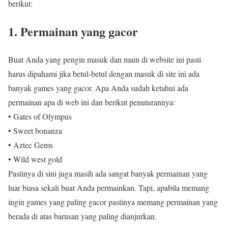
berikut:
1. Permainan yang gacor
Buat Anda yang pengin masuk dan main di website ini pasti
harus dipahami jika betul-betul dengan masuk di site ini ada
banyak games yang gacor. Apa Anda sudah ketahui ada
permainan apa di web ini dan berikut penuturannya:
• Gates of Olympus
• Sweet bonanza
• Aztec Gems
• Wild west gold
Pastinya di sini juga masih ada sangat banyak permainan yang
luar biasa sekali buat Anda permainkan. Tapi, apabila memang
ingin games yang paling gacor pastinya memang permainan yang
berada di atas barusan yang paling dianjurkan.