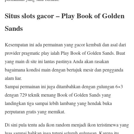
Situs slots gacor – Play Book of Golden
Sands
Kesempatan ini ada permainan yang gacor kembali dan asal dari
provider pragmatic play ialah Play Book of Golden Sands. Buat
yang main di site ini lantas pastinya Anda akan rasakan
bagaimana kondisi main dengan bertajuk mesir dan pengganda
alam liar.
Sampai permainan ini juga ditambahkan dengan gulungan 6×3
dengan 729 teknik menang Book of Golden Sands yang
landingkan tiga sampai lebih lambang yang hendak buka
perputaran gratis yang memikat.
Di sini pula tentu ada ikon random menjadi ikon teristimewa yang
luas sampai bahkan juga tutupi seluruh gulungan. Karena itu,