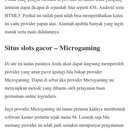
lantaran dapat dicapai di sejumlah fitur seperti iOS, Android serta
HTML5. Perihal ini sudah pasti udah bisa memperlihatkan kalau
ini yaitu provider papan atas. Alamiah apabila banyak yang ingin
masuk serta main didalamnya.
Situs slots gacor – Microgaming
Di site ini lantas pastinya Anda akan dapat langsung memperoleh
provider yang amat gacor apalagi bila bukan provider
Microgaming. Dapat di sebut jika provider Microgaming ini
menyiapkan metode yang dibantu oleh pelayanan basis
permainan online legendaris.
Juga provider Microgaming ini lantas pertama kalinya membentuk
software kasino pertama sejak mulai 94. Lumrah saja bila
memang provider ini udah jauh semakin mempunyai pengalaman