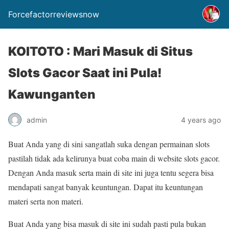
Forcefactorreviewsnow
KOITOTO : Mari Masuk di Situs
Slots Gacor Saat ini Pula!
Kawunganten
admin
4 years ago
Buat Anda yang di sini sangatlah suka dengan permainan slots
pastilah tidak ada kelirunya buat coba main di website slots gacor.
Dengan Anda masuk serta main di site ini juga tentu segera bisa
mendapati sangat banyak keuntungan. Dapat itu keuntungan
materi serta non materi.
Buat Anda yang bisa masuk di site ini sudah pasti pula bukan