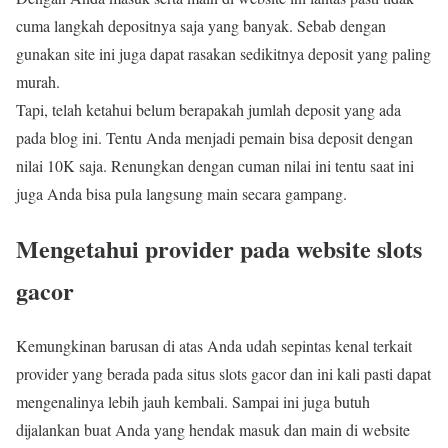
cuma langkah depositnya saja yang banyak. Sebab dengan
gunakan site ini juga dapat rasakan sedikitnya deposit yang paling
murah.
Tapi, telah ketahui belum berapakah jumlah deposit yang ada
pada blog ini. Tentu Anda menjadi pemain bisa deposit dengan
nilai 10K saja. Renungkan dengan cuman nilai ini tentu saat ini
juga Anda bisa pula langsung main secara gampang.
Mengetahui provider pada website slots
gacor
Kemungkinan barusan di atas Anda udah sepintas kenal terkait
provider yang berada pada situs slots gacor dan ini kali pasti dapat
mengenalinya lebih jauh kembali. Sampai ini juga butuh
dijalankan buat Anda yang hendak masuk dan main di website