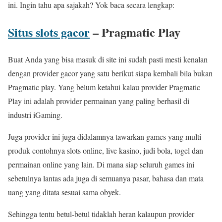
ini. Ingin tahu apa sajakah? Yok baca secara lengkap:
Situs slots gacor
– Pragmatic Play
Buat Anda yang bisa masuk di site ini sudah pasti mesti kenalan
dengan provider gacor yang satu berikut siapa kembali bila bukan
Pragmatic play. Yang belum ketahui kalau provider Pragmatic
Play ini adalah provider permainan yang paling berhasil di
industri iGaming.
Juga provider ini juga didalamnya tawarkan games yang multi
produk contohnya slots online, live kasino, judi bola, togel dan
permainan online yang lain. Di mana siap seluruh games ini
sebetulnya lantas ada juga di semuanya pasar, bahasa dan mata
uang yang ditata sesuai sama obyek.
Sehingga tentu betul-betul tidaklah heran kalaupun provider