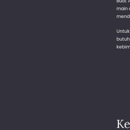
Buat 
main 
menda
Untuk
butuh
kebim
Ke