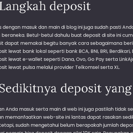
 Langkah deposit
s dengan masuk dan main di blog ini juga sudah pasti An
g beraneka. Betul-betul dahulu buat deposit di site ini 
it dapat memakai begitu banyak cara sebagaimana beri
sit lewat bank lokal seperti bank BCA, BNI, BRI, Berdikar
sit lewat e-wallet seperti Dana, Ovo, Go Pay serta LinkAj
sit lewat pulsa melalui provider Telkomsel serta XL.
 Sedikitnya deposit yan
n Anda masuk serta main di web ini juga pastilah tidak 
n memanfaatkan web-site ini lantas dapat rasakan sedik
tetapi, sudah mengetahui belum berapakah jumlah deposi