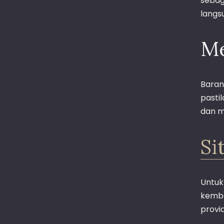
sebaga
langs
Me
Barang
pasti
dan m
Si
Untuk
kemba
provid