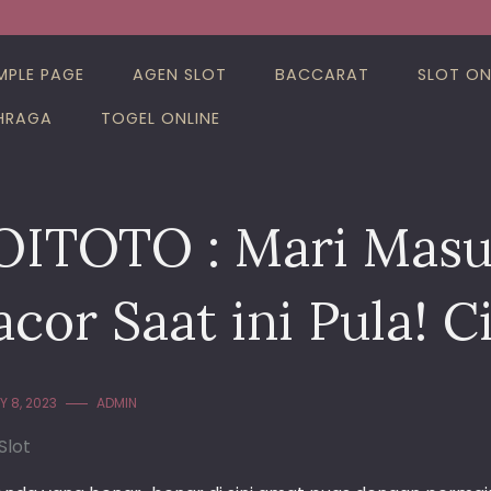
MPLE PAGE
AGEN SLOT
BACCARAT
SLOT ON
HRAGA
TOGEL ONLINE
OITOTO : Mari Masuk
cor Saat ini Pula! 
 8, 2023
ADMIN
Slot