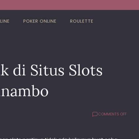
LINE
POKER ONLINE
ROULETTE
 di Situs Slots
Cinambo
ON
COMMENTS OFF
KOITO
:
MARI
MASUK