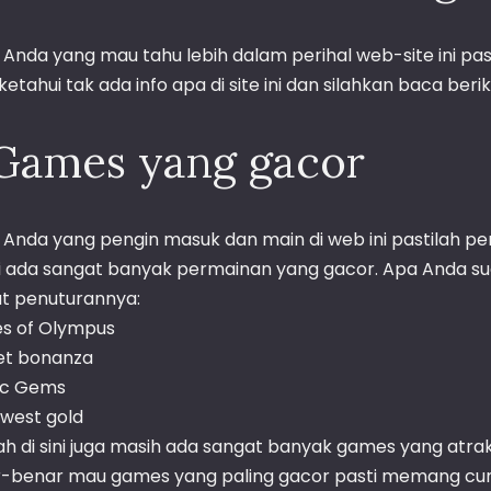
Anda yang mau tahu lebih dalam perihal web-site ini pasti
ketahui tak ada info apa di site ini dan silahkan baca berik
 Games yang gacor
 Anda yang pengin masuk dan main di web ini pastilah pe
ini ada sangat banyak permainan yang gacor. Apa Anda su
ut penuturannya:
es of Olympus
et bonanza
ec Gems
 west gold
lah di sini juga masih ada sangat banyak games yang atrak
-benar mau games yang paling gacor pasti memang cu