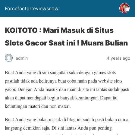
Forcefactorreviewsnow
KOITOTO : Mari Masuk di Situs
Slots Gacor Saat ini ! Muara Bulian
admin
4 years ago
Buat Anda yang di sini sangatlah suka dengan games slots
pastilah tidak ada kelirunya buat coba main pada website slots
gacor. Dengan Anda masuk dan main di site ini lantas sudah pasti
akan dapat mendapati begitu banyak keuntungan. Dapat itu
keuntungan materi dan non materi.
Buat Anda yang bakal masuk di blog ini sudah pasti bukan cuma
langsung demikian saja. Di sini lantas Anda pun penting