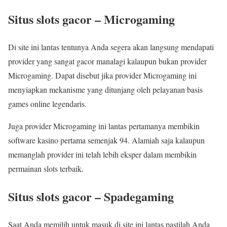
Situs slots gacor – Microgaming
Di site ini lantas tentunya Anda segera akan langsung mendapati
provider yang sangat gacor manalagi kalaupun bukan provider
Microgaming. Dapat disebut jika provider Microgaming ini
menyiapkan mekanisme yang ditunjang oleh pelayanan basis
games online legendaris.
Juga provider Microgaming ini lantas pertamanya membikin
software kasino pertama semenjak 94. Alamiah saja kalaupun
memanglah provider ini telah lebih eksper dalam membikin
permainan slots terbaik.
Situs slots gacor – Spadegaming
Saat Anda memilih untuk masuk di site ini lantas pastilah Anda