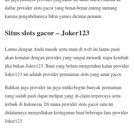
daftar provider slots gacor yang benar-benar enteng menang
karena pengabdiannya bikin games dicintai pemain.
Situs slots gacor – Joker123
Lantas dengan Anda masuk serta main di web ini lantas pasti
akan kenalan dengan provider yang sangat menarik siapa kembali
jika bukan Joker123. Buat yang belum mengetahui kalau provider
Joker123 ini adalah provider permainan slots yang amat gacor.
Bahkan juga provider ini juga miliki begitu banyak permainan
yang sudah pasti dapat melipur yang di-claim terpercaya serta
terbaik di Indonesia. Di mana provider slots gacor satu ini
didalamnya menyediakan keringanan buat beberapa fans provider
Joker123.