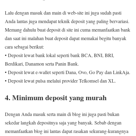
Lalu dengan masuk dan main di web-site ini juga sudah pasti
Anda lantas juga mendapat teknik deposit yang paling bervariasi.
Memang dahulu buat deposit di site ini cuma memanfaatkan bank
dan saat ini malahan buat deposit dapat memakai begitu banyak
cara sebagai berikut:
• Deposit lewat bank lokal seperti bank BCA, BNI, BRI,
Berdikari, Danamon serta Panin Bank.
• Deposit lewat e-wallet seperti Dana, Ovo, Go Pay dan LinkAja.
• Deposit lewat pulsa melalui provider Telkomsel dan XL.
4. Minimum deposit yang murah
Dengan Anda masuk serta main di blog ini juga pasti bukan
sekedar langkah depositnya saja yang banyak. Sebab dengan
memanfaatkan blog ini lantas dapat rasakan sekurang-kurangnya