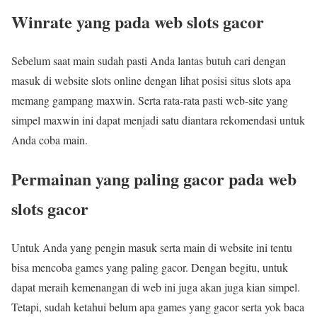
Winrate yang pada web slots gacor
Sebelum saat main sudah pasti Anda lantas butuh cari dengan
masuk di website slots online dengan lihat posisi situs slots apa
memang gampang maxwin. Serta rata-rata pasti web-site yang
simpel maxwin ini dapat menjadi satu diantara rekomendasi untuk
Anda coba main.
Permainan yang paling gacor pada web
slots gacor
Untuk Anda yang pengin masuk serta main di website ini tentu
bisa mencoba games yang paling gacor. Dengan begitu, untuk
dapat meraih kemenangan di web ini juga akan juga kian simpel.
Tetapi, sudah ketahui belum apa games yang gacor serta yok baca