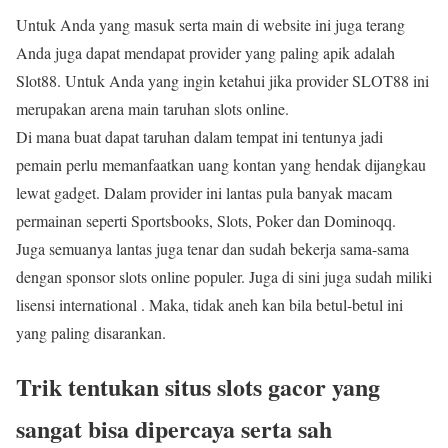
Untuk Anda yang masuk serta main di website ini juga terang
Anda juga dapat mendapat provider yang paling apik adalah
Slot88. Untuk Anda yang ingin ketahui jika provider SLOT88 ini
merupakan arena main taruhan slots online.
Di mana buat dapat taruhan dalam tempat ini tentunya jadi
pemain perlu memanfaatkan uang kontan yang hendak dijangkau
lewat gadget. Dalam provider ini lantas pula banyak macam
permainan seperti Sportsbooks, Slots, Poker dan Dominoqq.
Juga semuanya lantas juga tenar dan sudah bekerja sama-sama
dengan sponsor slots online populer. Juga di sini juga sudah miliki
lisensi international . Maka, tidak aneh kan bila betul-betul ini
yang paling disarankan.
Trik tentukan situs slots gacor yang
sangat bisa dipercaya serta sah