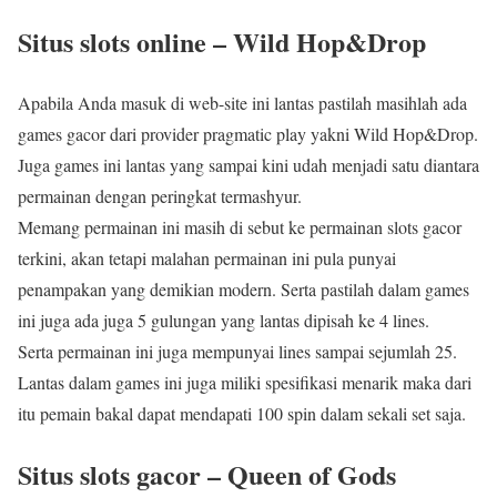
Situs slots online – Wild Hop&Drop
Apabila Anda masuk di web-site ini lantas pastilah masihlah ada
games gacor dari provider pragmatic play yakni Wild Hop&Drop.
Juga games ini lantas yang sampai kini udah menjadi satu diantara
permainan dengan peringkat termashyur.
Memang permainan ini masih di sebut ke permainan slots gacor
terkini, akan tetapi malahan permainan ini pula punyai
penampakan yang demikian modern. Serta pastilah dalam games
ini juga ada juga 5 gulungan yang lantas dipisah ke 4 lines.
Serta permainan ini juga mempunyai lines sampai sejumlah 25.
Lantas dalam games ini juga miliki spesifikasi menarik maka dari
itu pemain bakal dapat mendapati 100 spin dalam sekali set saja.
Situs slots gacor – Queen of Gods