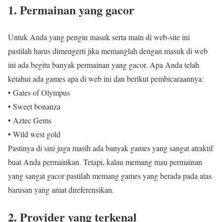
1. Permainan yang gacor
Untuk Anda yang pengin masuk serta main di web-site ini
pastilah harus dimengerti jika memanglah dengan masuk di web
ini ada begitu banyak permainan yang gacor. Apa Anda telah
ketahui ada games apa di web ini dan berikut pembicaraannya:
• Gates of Olympus
• Sweet bonanza
• Aztec Gems
• Wild west gold
Pastinya di sini juga masih ada banyak games yang sangat atraktif
buat Anda permainkan. Tetapi, kalau memang mau permainan
yang sangat gacor pastilah memang games yang berada pada atas
barusan yang amat direferensikan.
2. Provider yang terkenal