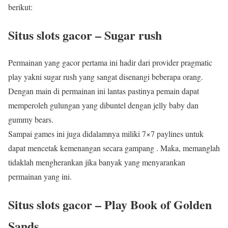
berikut:
Situs slots gacor – Sugar rush
Permainan yang gacor pertama ini hadir dari provider pragmatic
play yakni sugar rush yang sangat disenangi beberapa orang.
Dengan main di permainan ini lantas pastinya pemain dapat
memperoleh gulungan yang dibuntel dengan jelly baby dan
gummy bears.
Sampai games ini juga didalamnya miliki 7×7 paylines untuk
dapat mencetak kemenangan secara gampang . Maka, memanglah
tidaklah mengherankan jika banyak yang menyarankan
permainan yang ini.
Situs slots gacor – Play Book of Golden
Sands