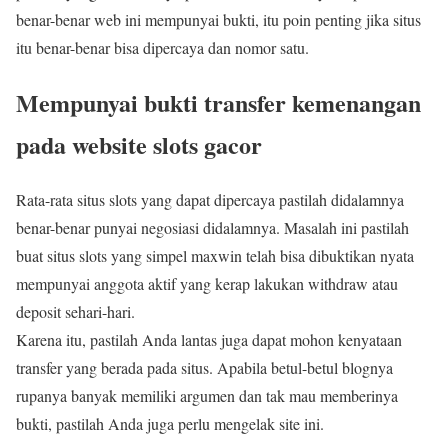
benar-benar web ini mempunyai bukti, itu poin penting jika situs
itu benar-benar bisa dipercaya dan nomor satu.
Mempunyai bukti transfer kemenangan
pada website slots gacor
Rata-rata situs slots yang dapat dipercaya pastilah didalamnya
benar-benar punyai negosiasi didalamnya. Masalah ini pastilah
buat situs slots yang simpel maxwin telah bisa dibuktikan nyata
mempunyai anggota aktif yang kerap lakukan withdraw atau
deposit sehari-hari.
Karena itu, pastilah Anda lantas juga dapat mohon kenyataan
transfer yang berada pada situs. Apabila betul-betul blognya
rupanya banyak memiliki argumen dan tak mau memberinya
bukti, pastilah Anda juga perlu mengelak site ini.