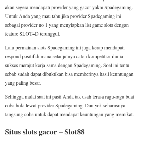
akan segera mendapati provider yang gacor yakni Spadegaming.
Untuk Anda yang mau tahu jika provider Spadegaming ini
sebagai provider no 1 yang menyiapkan list game slots dengan
feature SLOT4D terunggul.
Lalu permainan slots Spadegaming ini juga kerap mendapati
respond positif di mana selanjutnya calon kompetitior dunia
sukses merajut kerja-sama dengan Spadegaming. Soal ini tentu
sebab sudah dapat dibuktikan bisa memberinya hasil keuntungan
yang paling besar.
Sehingga mulai saat ini pasti Anda tak usah terasa ragu-ragu buat
coba hoki lewat provider Spadegaming. Dan yok seharusnya
langsung coba untuk dapat mendapat keuntungan yang memikat.
Situs slots gacor – Slot88