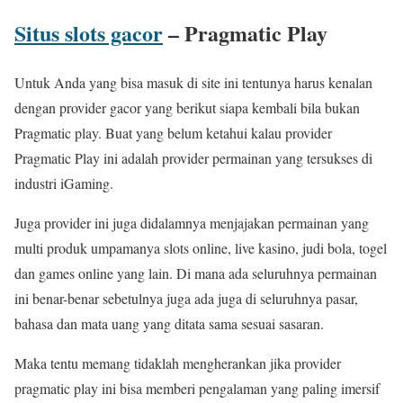
Situs slots gacor
– Pragmatic Play
Untuk Anda yang bisa masuk di site ini tentunya harus kenalan
dengan provider gacor yang berikut siapa kembali bila bukan
Pragmatic play. Buat yang belum ketahui kalau provider
Pragmatic Play ini adalah provider permainan yang tersukses di
industri iGaming.
Juga provider ini juga didalamnya menjajakan permainan yang
multi produk umpamanya slots online, live kasino, judi bola, togel
dan games online yang lain. Di mana ada seluruhnya permainan
ini benar-benar sebetulnya juga ada juga di seluruhnya pasar,
bahasa dan mata uang yang ditata sama sesuai sasaran.
Maka tentu memang tidaklah mengherankan jika provider
pragmatic play ini bisa memberi pengalaman yang paling imersif