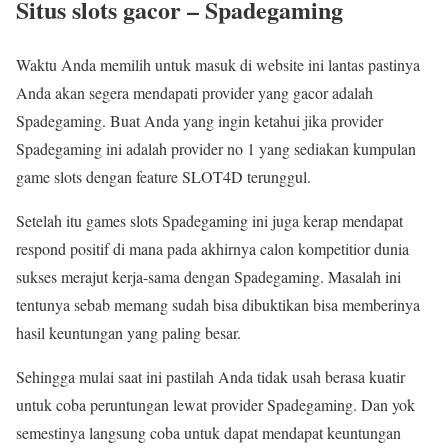
Situs slots gacor – Spadegaming
Waktu Anda memilih untuk masuk di website ini lantas pastinya
Anda akan segera mendapati provider yang gacor adalah
Spadegaming. Buat Anda yang ingin ketahui jika provider
Spadegaming ini adalah provider no 1 yang sediakan kumpulan
game slots dengan feature SLOT4D terunggul.
Setelah itu games slots Spadegaming ini juga kerap mendapat
respond positif di mana pada akhirnya calon kompetitior dunia
sukses merajut kerja-sama dengan Spadegaming. Masalah ini
tentunya sebab memang sudah bisa dibuktikan bisa memberinya
hasil keuntungan yang paling besar.
Sehingga mulai saat ini pastilah Anda tidak usah berasa kuatir
untuk coba peruntungan lewat provider Spadegaming. Dan yok
semestinya langsung coba untuk dapat mendapat keuntungan