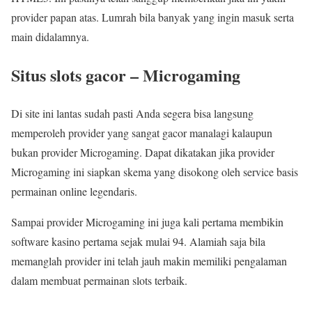
provider papan atas. Lumrah bila banyak yang ingin masuk serta
main didalamnya.
Situs slots gacor – Microgaming
Di site ini lantas sudah pasti Anda segera bisa langsung
memperoleh provider yang sangat gacor manalagi kalaupun
bukan provider Microgaming. Dapat dikatakan jika provider
Microgaming ini siapkan skema yang disokong oleh service basis
permainan online legendaris.
Sampai provider Microgaming ini juga kali pertama membikin
software kasino pertama sejak mulai 94. Alamiah saja bila
memanglah provider ini telah jauh makin memiliki pengalaman
dalam membuat permainan slots terbaik.