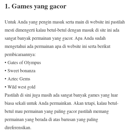
1. Games yang gacor
Untuk Anda yang pengin masuk serta main di website ini pastilah
mesti dimengerti kalau betul-betul dengan masuk di site ini ada
sangat banyak permainan yang gacor. Apa Anda sudah
mengetahui ada permainan apa di website ini serta berikut
pembicaraannya:
• Gates of Olympus
• Sweet bonanza
• Aztec Gems
• Wild west gold
Pastilah di sini juga masih ada sangat banyak games yang luar
biasa sekali untuk Anda permainkan. Akan tetapi, kalau betul-
betul mau permainan yang paling gacor pastilah memang
permainan yang berada di atas barusan yang paling
direferensikan.