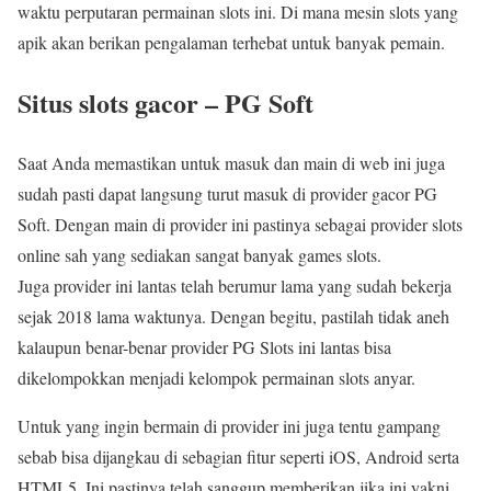
waktu perputaran permainan slots ini. Di mana mesin slots yang
apik akan berikan pengalaman terhebat untuk banyak pemain.
Situs slots gacor – PG Soft
Saat Anda memastikan untuk masuk dan main di web ini juga
sudah pasti dapat langsung turut masuk di provider gacor PG
Soft. Dengan main di provider ini pastinya sebagai provider slots
online sah yang sediakan sangat banyak games slots.
Juga provider ini lantas telah berumur lama yang sudah bekerja
sejak 2018 lama waktunya. Dengan begitu, pastilah tidak aneh
kalaupun benar-benar provider PG Slots ini lantas bisa
dikelompokkan menjadi kelompok permainan slots anyar.
Untuk yang ingin bermain di provider ini juga tentu gampang
sebab bisa dijangkau di sebagian fitur seperti iOS, Android serta
HTML5. Ini pastinya telah sanggup memberikan jika ini yakni