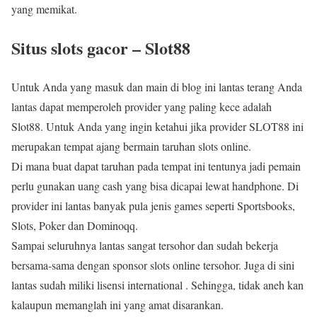
yang memikat.
Situs slots gacor – Slot88
Untuk Anda yang masuk dan main di blog ini lantas terang Anda
lantas dapat memperoleh provider yang paling kece adalah
Slot88. Untuk Anda yang ingin ketahui jika provider SLOT88 ini
merupakan tempat ajang bermain taruhan slots online.
Di mana buat dapat taruhan pada tempat ini tentunya jadi pemain
perlu gunakan uang cash yang bisa dicapai lewat handphone. Di
provider ini lantas banyak pula jenis games seperti Sportsbooks,
Slots, Poker dan Dominoqq.
Sampai seluruhnya lantas sangat tersohor dan sudah bekerja
bersama-sama dengan sponsor slots online tersohor. Juga di sini
lantas sudah miliki lisensi international . Sehingga, tidak aneh kan
kalaupun memanglah ini yang amat disarankan.