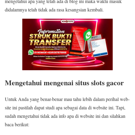
mengetahui apa yang telah ada di blog ini maka waktu masuk
didalamnya telah tidak ada rasa kesangsian kembali.
Mengetahui mengenai situs slots gacor
Untuk Anda yang benar-benar mau tahu lebih dalam perihal web-
site ini pastilah dapat studi apa sebagai data di website ini. Tapi,
sudah mengetahui tidak ada info apa di website ini dan silahkan
baca berikut: