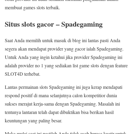
membuat games slots terbaik.
Situs slots gacor – Spadegaming
Saat Anda memilih untuk masuk di blog ini lantas pasti Anda
segera akan mendapat provider yang gacor ialah Spadegaming.
Untuk Anda yang ingin ketahui jika provider Spadegaming ini
adalah provider no 1 yang sediakan list game slots dengan feature
SLOT4D terhebat.
Lantas permainan slots Spadegaming ini juga kerap mendapati
respond positif di mana selanjutnya calon kompetitior dunia
sukses merajut kerja-sama dengan Spadegaming. Masalah ini
tentunya lantaran telah dapat dibuktikan bisa berikan hasil
keuntungan yang paling besar.
Maka mulai saat ini pastilah Anda tidak usah berasa kuatir untuk