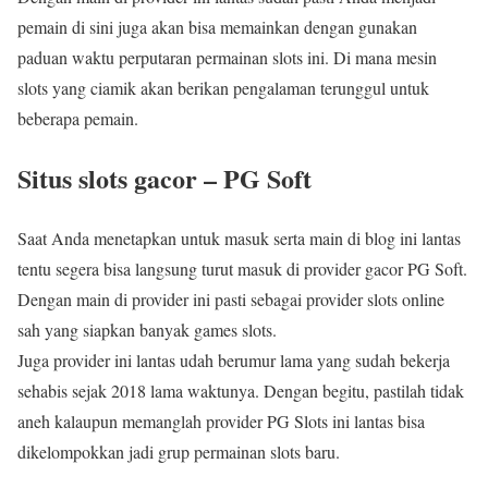
pemain di sini juga akan bisa memainkan dengan gunakan
paduan waktu perputaran permainan slots ini. Di mana mesin
slots yang ciamik akan berikan pengalaman terunggul untuk
beberapa pemain.
Situs slots gacor – PG Soft
Saat Anda menetapkan untuk masuk serta main di blog ini lantas
tentu segera bisa langsung turut masuk di provider gacor PG Soft.
Dengan main di provider ini pasti sebagai provider slots online
sah yang siapkan banyak games slots.
Juga provider ini lantas udah berumur lama yang sudah bekerja
sehabis sejak 2018 lama waktunya. Dengan begitu, pastilah tidak
aneh kalaupun memanglah provider PG Slots ini lantas bisa
dikelompokkan jadi grup permainan slots baru.