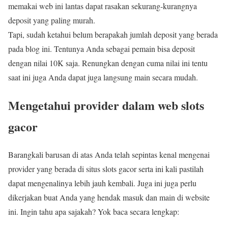
memakai web ini lantas dapat rasakan sekurang-kurangnya
deposit yang paling murah.
Tapi, sudah ketahui belum berapakah jumlah deposit yang berada
pada blog ini. Tentunya Anda sebagai pemain bisa deposit
dengan nilai 10K saja. Renungkan dengan cuma nilai ini tentu
saat ini juga Anda dapat juga langsung main secara mudah.
Mengetahui provider dalam web slots
gacor
Barangkali barusan di atas Anda telah sepintas kenal mengenai
provider yang berada di situs slots gacor serta ini kali pastilah
dapat mengenalinya lebih jauh kembali. Juga ini juga perlu
dikerjakan buat Anda yang hendak masuk dan main di website
ini. Ingin tahu apa sajakah? Yok baca secara lengkap: