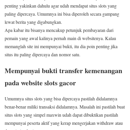
penting yakinkan dahulu agar udah mendapat situs slots yang
paling dipercaya. Umumnya ini bisa diperoleh secara gampang
lewat berita yang digabungkan.
Apa kabar itu bisanya mencakup petunjuk pembayaran dari
pemain yang awal kalinya pernah main di websitenya. Kalau
memanglah site ini mempunyai bukti, itu dia poin penting jika
situs itu paling dipercaya dan nomor satu.
Mempunyai bukti transfer kemenangan
pada website slots gacor
Umumnya situs slots yang bisa dipercaya pastilah didalamnya
benar-benar miliki transaksi didalamnya. Masalah ini pastilah buat
situs slots yang simpel maxwin udah dapat dibuktikan pastilah
mempunyai peserta aktif yang kerap mengerjakan withdraw atau