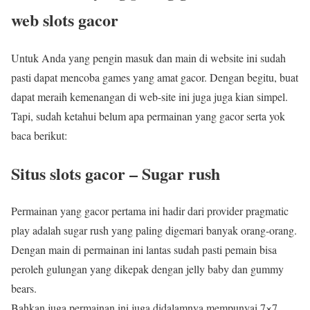
web slots gacor
Untuk Anda yang pengin masuk dan main di website ini sudah
pasti dapat mencoba games yang amat gacor. Dengan begitu, buat
dapat meraih kemenangan di web-site ini juga juga kian simpel.
Tapi, sudah ketahui belum apa permainan yang gacor serta yok
baca berikut:
Situs slots gacor – Sugar rush
Permainan yang gacor pertama ini hadir dari provider pragmatic
play adalah sugar rush yang paling digemari banyak orang-orang.
Dengan main di permainan ini lantas sudah pasti pemain bisa
peroleh gulungan yang dikepak dengan jelly baby dan gummy
bears.
Bahkan juga permainan ini juga didalamnya mempunyai 7×7