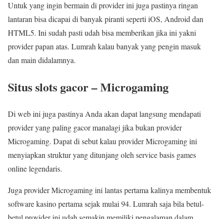
Untuk yang ingin bermain di provider ini juga pastinya ringan
lantaran bisa dicapai di banyak piranti seperti iOS, Android dan
HTML5. Ini sudah pasti udah bisa memberikan jika ini yakni
provider papan atas. Lumrah kalau banyak yang pengin masuk
dan main didalamnya.
Situs slots gacor – Microgaming
Di web ini juga pastinya Anda akan dapat langsung mendapati
provider yang paling gacor manalagi jika bukan provider
Microgaming. Dapat di sebut kalau provider Microgaming ini
menyiapkan struktur yang ditunjang oleh service basis games
online legendaris.
Juga provider Microgaming ini lantas pertama kalinya membentuk
software kasino pertama sejak mulai 94. Lumrah saja bila betul-
betul provider ini udah semakin memiliki pengalaman dalam