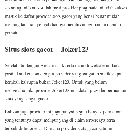
sekarang ini lantas sudah pasti provider pragmatic ini udah sukses
masuk ke daftar provider slots gacor yang benar-benar mudah
menang lantaran pengabdiannya membikin permainan dicintai
pemain.
Situs slots gacor – Joker123
Setelah itu dengan Anda masuk serta main di website ini lantas
pasti akan kenalan dengan provider yang sangat menarik siapa
kembali kalaupun bukan Joker123. Untuk yang belum
mengetahui jika provider Joker123 ini adalah provider permainan
slots yang sangat gacor.
Bahkan juga provider ini juga punyai begitu banyak permainan
yang tentunya dapat melipur yang di-claim terpercaya serta
terbaik di Indonesia. Di mana provider slots gacor satu ini