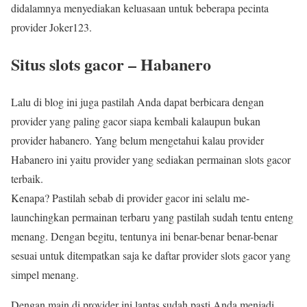
didalamnya menyediakan keluasaan untuk beberapa pecinta
provider Joker123.
Situs slots gacor – Habanero
Lalu di blog ini juga pastilah Anda dapat berbicara dengan
provider yang paling gacor siapa kembali kalaupun bukan
provider habanero. Yang belum mengetahui kalau provider
Habanero ini yaitu provider yang sediakan permainan slots gacor
terbaik.
Kenapa? Pastilah sebab di provider gacor ini selalu me-
launchingkan permainan terbaru yang pastilah sudah tentu enteng
menang. Dengan begitu, tentunya ini benar-benar benar-benar
sesuai untuk ditempatkan saja ke daftar provider slots gacor yang
simpel menang.
Dengan main di provider ini lantas sudah pasti Anda menjadi