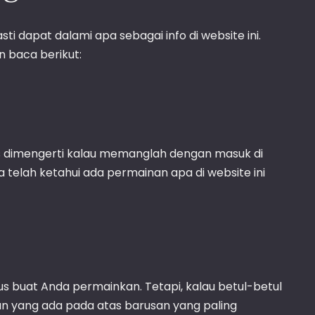
ti dapat dalami apa sebagai info di website ini.
n baca berikut:
us dimengerti kalau memanglah dengan masuk di
 telah ketahui ada permainan apa di website ini
us buat Anda permainkan. Tetapi, kalau betul-betul
n yang ada pada atas barusan yang paling