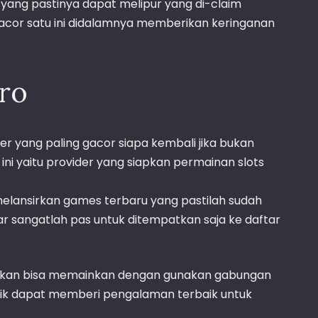
yang pastinya dapat melipur yang di-claim
 gacor satu ini didalamnya memberikan keringanan
ero
er yang paling gacor siapa kembali jika bukan
ini yaitu provider yang siapkan permainan slots
melansirkan games terbaru yang pastilah sudah
ar sangatlah pas untuk ditempatkan saja ke daftar
ini akan bisa memainkan dengan gunakan gabungan
apik dapat memberi pengalaman terbaik untuk