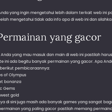
nda yang ingin mengetahui lebih dalam terkait web ini pas
telah mengetahui tidak ada info apa di web ini dan silahka
 Permainan yang gacor
 Anda yang mau masuk dan main di web ini pastilah har
te ini ada begitu banyak permainan yang gacor. Apa Anda
 berikut pembicaraannya:
es of Olympus
et bonanza
ec Gems
 west gold
nya di sini juga masih ada banyak games yang sangat bag
 permainan yang paling gacor pastilah memang permaina