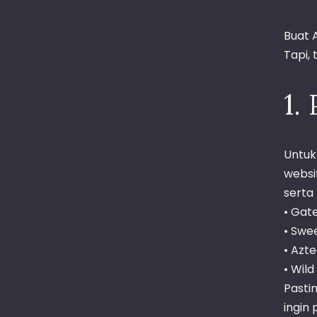
Buat A
Tapi, 
1.
Untuk
websi
serta
• Gat
• Swe
• Azt
• Wild
Pasti
ingin