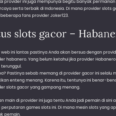
i provider ini juga mempunyai begitu banyak permainan 
rcaya serta terbaik di Indonesia. Di mana provider slots
 beberapa fans provider Joker123.
tus slots gacor – Haban
di web ini lantas pastinya Anda akan bersua dengan provid
der habanero. Yang belum ketahui jika provider Habanero 
 terunggul.
a? Pastinya sebab memang di provider gacor ini selalu 
tikan enteng menang. Karena itu, tentunya ini benar-ben
der slots gacor yang gampang menang.
n main di provider ini juga tentu Anda jadi pemain di s
 perputaran games slots ini. Di mana mesin slots yang 
k pemain.