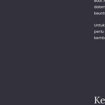
Buat 
dalam
keunt
Untuk
perlu
kemba
Ke