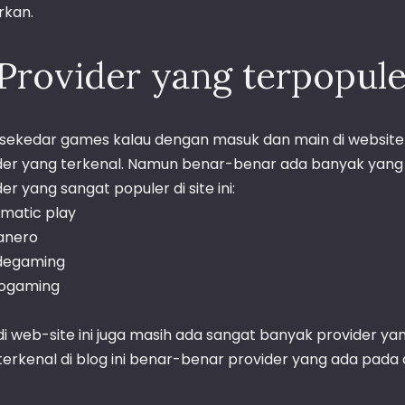
rkan.
 Provider yang terpopule
 sekedar games kalau dengan masuk dan main di website
der yang terkenal. Namun benar-benar ada banyak yang b
er yang sangat populer di site ini:
gmatic play
anero
degaming
rogaming
 di web-site ini juga masih ada sangat banyak provider y
terkenal di blog ini benar-benar provider yang ada pada 