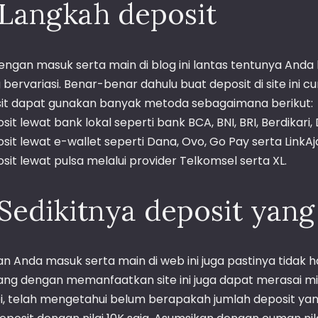
 Langkah deposit
dengan masuk serta main di blog ini lantas tentunya And
g bervariasi. Benar-benar dahulu buat deposit di site in
it dapat gunakan banyak metoda sebagaimana berikut:
sit lewat bank lokal seperti bank BCA, BNI, BRI, Berdikar
sit lewat e-wallet seperti Dana, Ovo, Go Pay serta LinkAj
sit lewat pulsa melalui provider Telkomsel serta XL.
 Sedikitnya deposit yan
n Anda masuk serta main di web ini juga pastinya tidak 
g dengan memanfaatkan site ini juga dapat merasai mi
i, telah mengetahui belum berapakah jumlah deposit yang