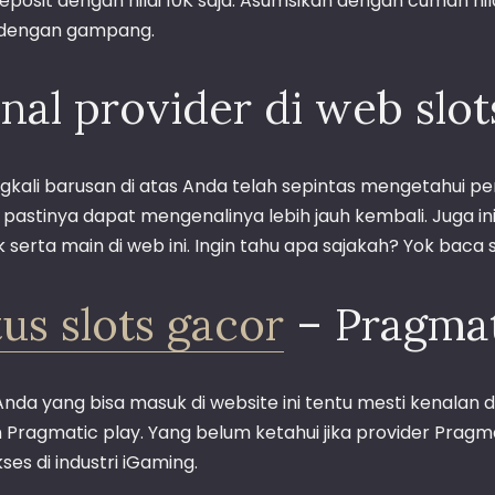
eposit dengan nilai 10K saja. Asumsikan dengan cuman nila
dengan gampang.
nal provider di web slot
gkali barusan di atas Anda telah sepintas mengetahui per
ali pastinya dapat mengenalinya lebih jauh kembali. Juga 
 serta main di web ini. Ingin tahu apa sajakah? Yok baca
tus slots gacor
– Pragmat
Anda yang bisa masuk di website ini tentu mesti kenalan d
 Pragmatic play. Yang belum ketahui jika provider Pragma
ses di industri iGaming.