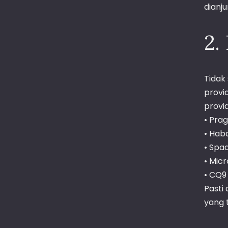
dianju
2.
Tidak
provi
provid
• Pra
• Hab
• Spa
• Mic
• CQ9
Pasti
yang 