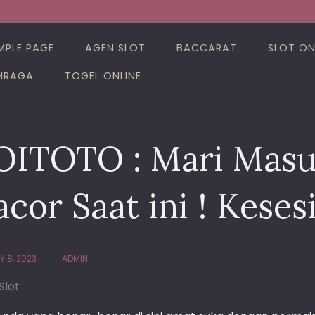
MPLE PAGE
AGEN SLOT
BACCARAT
SLOT ON
HRAGA
TOGEL ONLINE
OITOTO : Mari Masuk
cor Saat ini ! Keses
 8, 2023
ADMIN
Slot