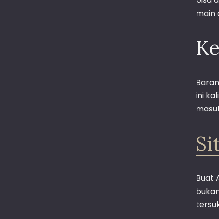
bisa d
main 
Ke
Baran
ini k
masuk
Si
Buat 
bukan
tersuk