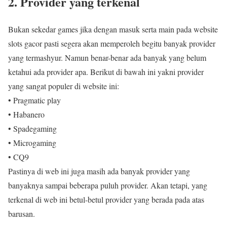
2. Provider yang terkenal
Bukan sekedar games jika dengan masuk serta main pada website
slots gacor pasti segera akan memperoleh begitu banyak provider
yang termashyur. Namun benar-benar ada banyak yang belum
ketahui ada provider apa. Berikut di bawah ini yakni provider
yang sangat populer di website ini:
• Pragmatic play
• Habanero
• Spadegaming
• Microgaming
• CQ9
Pastinya di web ini juga masih ada banyak provider yang
banyaknya sampai beberapa puluh provider. Akan tetapi, yang
terkenal di web ini betul-betul provider yang berada pada atas
barusan.