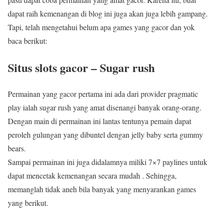
dapat raih kemenangan di blog ini juga akan juga lebih gampang.
Tapi, telah mengetahui belum apa games yang gacor dan yok
baca berikut:
Situs slots gacor – Sugar rush
Permainan yang gacor pertama ini ada dari provider pragmatic
play ialah sugar rush yang amat disenangi banyak orang-orang.
Dengan main di permainan ini lantas tentunya pemain dapat
peroleh gulungan yang dibuntel dengan jelly baby serta gummy
bears.
Sampai permainan ini juga didalamnya miliki 7×7 paylines untuk
dapat mencetak kemenangan secara mudah . Sehingga,
memanglah tidak aneh bila banyak yang menyarankan games
yang berikut.