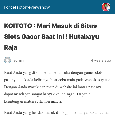
Forcefactorreviewsnow
KOITOTO : Mari Masuk di Situs
Slots Gacor Saat ini ! Hutabayu
Raja
admin
4 years ago
Buat Anda yang di sini benar-benar suka dengan games slots
pastinya tidak ada kelirunya buat coba main pada web slots gacor.
Dengan Anda masuk dan main di website ini lantas pastinya
dapat mendapati sangat banyak keuntungan. Dapat itu
keuntungan materi serta non materi.
Buat Anda yang hendak masuk di blog ini tentunya bukan cuma