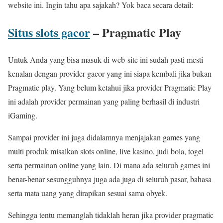
website ini. Ingin tahu apa sajakah? Yok baca secara detail:
Situs slots gacor
– Pragmatic Play
Untuk Anda yang bisa masuk di web-site ini sudah pasti mesti
kenalan dengan provider gacor yang ini siapa kembali jika bukan
Pragmatic play. Yang belum ketahui jika provider Pragmatic Play
ini adalah provider permainan yang paling berhasil di industri
iGaming.
Sampai provider ini juga didalamnya menjajakan games yang
multi produk misalkan slots online, live kasino, judi bola, togel
serta permainan online yang lain. Di mana ada seluruh games ini
benar-benar sesungguhnya juga ada juga di seluruh pasar, bahasa
serta mata uang yang dirapikan sesuai sama obyek.
Sehingga tentu memanglah tidaklah heran jika provider pragmatic