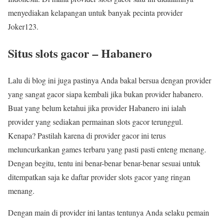
menyediakan kelapangan untuk banyak pecinta provider
Joker123.
Situs slots gacor – Habanero
Lalu di blog ini juga pastinya Anda bakal bersua dengan provider
yang sangat gacor siapa kembali jika bukan provider habanero.
Buat yang belum ketahui jika provider Habanero ini ialah
provider yang sediakan permainan slots gacor terunggul.
Kenapa? Pastilah karena di provider gacor ini terus
meluncurkankan games terbaru yang pasti pasti enteng menang.
Dengan begitu, tentu ini benar-benar benar-benar sesuai untuk
ditempatkan saja ke daftar provider slots gacor yang ringan
menang.
Dengan main di provider ini lantas tentunya Anda selaku pemain