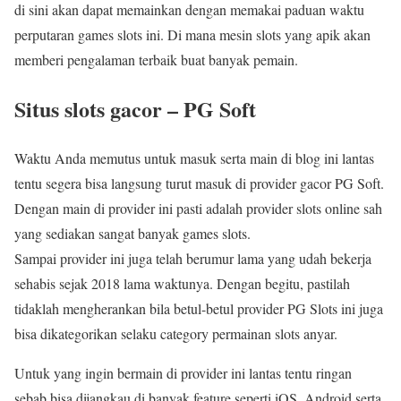
di sini akan dapat memainkan dengan memakai paduan waktu
perputaran games slots ini. Di mana mesin slots yang apik akan
memberi pengalaman terbaik buat banyak pemain.
Situs slots gacor – PG Soft
Waktu Anda memutus untuk masuk serta main di blog ini lantas
tentu segera bisa langsung turut masuk di provider gacor PG Soft.
Dengan main di provider ini pasti adalah provider slots online sah
yang sediakan sangat banyak games slots.
Sampai provider ini juga telah berumur lama yang udah bekerja
sehabis sejak 2018 lama waktunya. Dengan begitu, pastilah
tidaklah mengherankan bila betul-betul provider PG Slots ini juga
bisa dikategorikan selaku category permainan slots anyar.
Untuk yang ingin bermain di provider ini lantas tentu ringan
sebab bisa dijangkau di banyak feature seperti iOS, Android serta