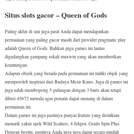
Situs slots gacor – Queen of Gods
Paling akhir di sini juga pasti Anda dapat mendapatkan
permainan yang paling gacor masih dari provider pragmatic play
adalah Queen of Gods. Bahkan juga games ini lantas
digadangkan gampang sekali maxwin yang akan memberikan
keuntungan.
Adapun obyek yang berada pada permainan ini miliki objek yang
memperoleh inspirasi dari Budaya Mesir Kuno. Juga di games ini
juga udah membopong 5 gulungan dengan 3 baris akan tetapi
diberi 45672 metoda agar pemain dapat menang di dalam
permainan ini.
Dalam games ini juga pastinya punyai feature yang demikian
menarik yakni spek Wild Scatters, 4 Jekpot, Gratis Spin Plus.
Dengan begitu, pastinya Anda juga juga dapat secara mudah