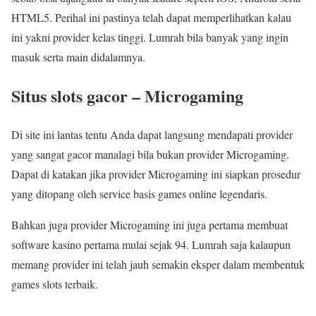
HTML5. Perihal ini pastinya telah dapat memperlihatkan kalau
ini yakni provider kelas tinggi. Lumrah bila banyak yang ingin
masuk serta main didalamnya.
Situs slots gacor – Microgaming
Di site ini lantas tentu Anda dapat langsung mendapati provider
yang sangat gacor manalagi bila bukan provider Microgaming.
Dapat di katakan jika provider Microgaming ini siapkan prosedur
yang ditopang oleh service basis games online legendaris.
Bahkan juga provider Microgaming ini juga pertama membuat
software kasino pertama mulai sejak 94. Lumrah saja kalaupun
memang provider ini telah jauh semakin eksper dalam membentuk
games slots terbaik.