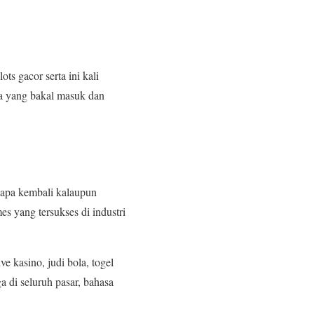
ts gacor serta ini kali
da yang bakal masuk dan
siapa kembali kalaupun
s yang tersukses di industri
e kasino, judi bola, togel
 di seluruh pasar, bahasa