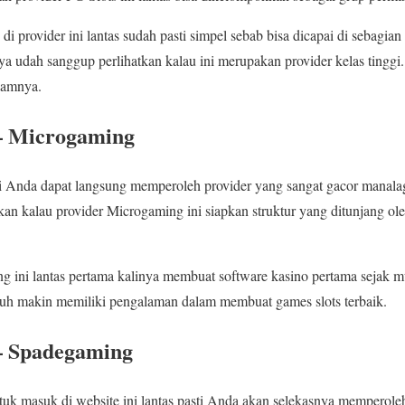
 provider ini lantas sudah pasti simpel sebab bisa dicapai di sebagian 
a udah sanggup perlihatkan kalau ini merupakan provider kelas tingg
lamnya.
r – Microgaming
sti Anda dapat langsung memperoleh provider yang sangat gacor manala
an kalau provider Microgaming ini siapkan struktur yang ditunjang ole
 ini lantas pertama kalinya membuat software kasino pertama sejak mu
jauh makin memiliki pengalaman dalam membuat games slots terbaik.
 – Spadegaming
k masuk di website ini lantas pasti Anda akan selekasnya memperoleh