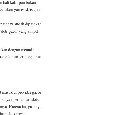
kembali kalaupun bukan
ediakan games slots gacor
pastinya sudah dipastikan
 slots gacor yang simpel
ainkan dengan memakai
 pengalaman terunggul buat
t masuk di provider gacor
t banyak permainan slots.
nya. Karena itu, pastinya
nan slots anyar.