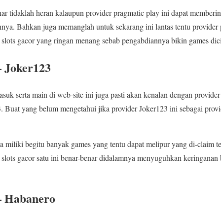
ar tidaklah heran kalaupun provider pragmatic play ini dapat member
nya. Bahkan juga memanglah untuk sekarang ini lantas tentu provider 
 slots gacor yang ringan menang sebab pengabdiannya bikin games dici
 – Joker123
uk serta main di web-site ini juga pasti akan kenalan dengan provider
. Buat yang belum mengetahui jika provider Joker123 ini sebagai provi
a miliki begitu banyak games yang tentu dapat melipur yang di-claim te
 slots gacor satu ini benar-benar didalamnya menyuguhkan keringanan 
 – Habanero