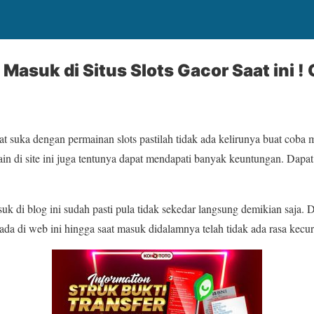
 Masuk di Situs Slots Gacor Saat ini !
t suka dengan permainan slots pastilah tidak ada kelirunya buat coba 
di site ini juga tentunya dapat mendapati banyak keuntungan. Dapat 
 di blog ini sudah pasti pula tidak sekedar langsung demikian saja. D
da di web ini hingga saat masuk didalamnya telah tidak ada rasa kecu