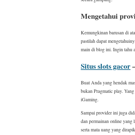
Mengetahui provi
Kemungkinan barusan di atas 
pastilah dapat mengetahuiny
main di blog ini. Ingin tahu
Situs slots gacor
–
Buat Anda yang hendak masuk
bukan Pragmatic play. Yang 
iGaming.
Sampai provider ini juga di
dan permainan online yang l
serta mata uang yang dirapi