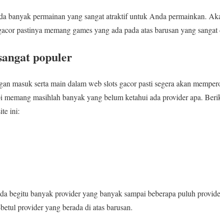
 ada banyak permainan yang sangat atraktif untuk Anda permainkan. Akan
acor pastinya memang games yang ada pada atas barusan yang sangat d
sangat populer
an masuk serta main dalam web slots gacor pasti segera akan mempero
i memang masihlah banyak yang belum ketahui ada provider apa. Berik
te ini:
 ada begitu banyak provider yang banyak sampai beberapa puluh provider
-betul provider yang berada di atas barusan.