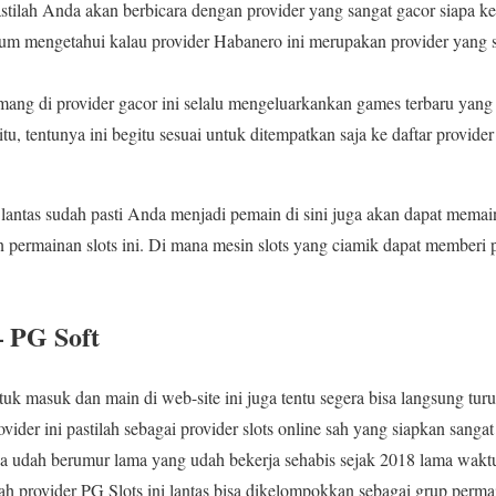
 pastilah Anda akan berbicara dengan provider yang sangat gacor siapa 
lum mengetahui kalau provider Habanero ini merupakan provider yang s
ng di provider gacor ini selalu mengeluarkankan games terbaru yang 
, tentunya ini begitu sesuai untuk ditempatkan saja ke daftar provider
i lantas sudah pasti Anda menjadi pemain di sini juga akan dapat mem
 permainan slots ini. Di mana mesin slots yang ciamik dapat memberi
– PG Soft
 masuk dan main di web-site ini juga tentu segera bisa langsung turu
ider ini pastilah sebagai provider slots online sah yang siapkan sanga
ga udah berumur lama yang udah bekerja sehabis sejak 2018 lama waktu
ah provider PG Slots ini lantas bisa dikelompokkan sebagai grup permai