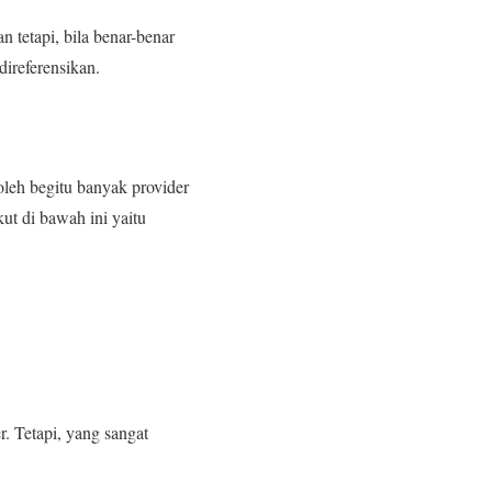
 tetapi, bila benar-benar
ireferensikan.
leh begitu banyak provider
ut di bawah ini yaitu
. Tetapi, yang sangat