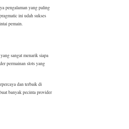
inya pengalaman yang paling
pragmatic ini udah sukses
ntai pemain.
 yang sangat menarik siapa
der permainan slots yang
rpercaya dan terbaik di
buat banyak pecinta provider