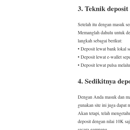
3. Teknik deposit
Setelah itu dengan masuk se
Memanglah dahulu untuk depo
langkah sebagai berikut:
• Deposit lewat bank lokal
• Deposit lewat e-wallet se
• Deposit lewat pulsa melalu
4. Sedikitnya de
Dengan Anda masuk dan main 
gunakan site ini juga dapat
Akan tetapi, telah mengetah
deposit dengan nilai 10K sa
secara gampang.