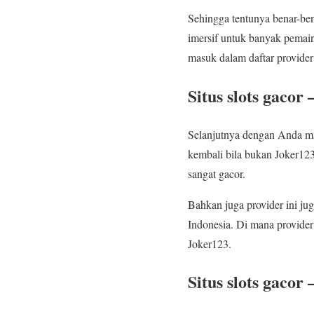
Sehingga tentunya benar-ben
imersif untuk banyak pemain
masuk dalam daftar provider
Situs slots gacor
Selanjutnya dengan Anda mas
kembali bila bukan Joker123
sangat gacor.
Bahkan juga provider ini jug
Indonesia. Di mana provider
Joker123.
Situs slots gacor