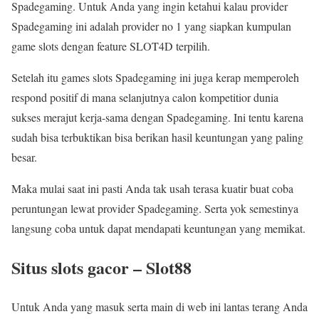
Spadegaming. Untuk Anda yang ingin ketahui kalau provider
Spadegaming ini adalah provider no 1 yang siapkan kumpulan
game slots dengan feature SLOT4D terpilih.
Setelah itu games slots Spadegaming ini juga kerap memperoleh
respond positif di mana selanjutnya calon kompetitior dunia
sukses merajut kerja-sama dengan Spadegaming. Ini tentu karena
sudah bisa terbuktikan bisa berikan hasil keuntungan yang paling
besar.
Maka mulai saat ini pasti Anda tak usah terasa kuatir buat coba
peruntungan lewat provider Spadegaming. Serta yok semestinya
langsung coba untuk dapat mendapati keuntungan yang memikat.
Situs slots gacor – Slot88
Untuk Anda yang masuk serta main di web ini lantas terang Anda