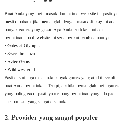
Buat Anda yang ingin masuk dan main di web-site ini pastinya
mesti dipahami jika memanglah dengan masuk di blog ini ada
banyak games yang gacor. Apa Anda telah ketahui ada
permainan apa di website ini serta berikut pembicaraannya:
• Gates of Olympus
• Sweet bonanza
• Aztec Gems
• Wild west gold
Pasti di sini juga masih ada banyak games yang atraktif sekali
buat Anda permainkan. Tetapi, apabila memanglah ingin games
yang paling gacor pastinya memang permainan yang ada pada
atas barusan yang sangat disarankan.
2. Provider yang sangat populer