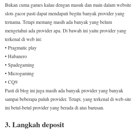
Bukan cuma games kalau dengan masuk dan main dalam website
slots gacor pasti dapat mendapati begitu banyak provider yang
ternama. Tetapi memang masih ada banyak yang belum
mengetahui ada provider apa. Di bawah ini yaitu provider yang
terkenal di web ini:
• Pragmatic play
• Habanero
• Spadegaming
• Microgaming
• CQ9
Pasti di blog ini juga masih ada banyak provider yang banyak
sampai beberapa puluh provider. Tetapi, yang terkenal di web-site
ini betul-betul provider yang berada di atas barusan.
3. Langkah deposit