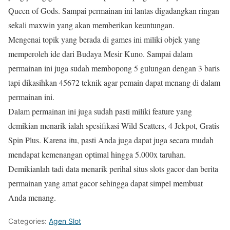
Queen of Gods. Sampai permainan ini lantas digadangkan ringan
sekali maxwin yang akan memberikan keuntungan.
Mengenai topik yang berada di games ini miliki objek yang
memperoleh ide dari Budaya Mesir Kuno. Sampai dalam
permainan ini juga sudah membopong 5 gulungan dengan 3 baris
tapi dikasihkan 45672 teknik agar pemain dapat menang di dalam
permainan ini.
Dalam permainan ini juga sudah pasti miliki feature yang
demikian menarik ialah spesifikasi Wild Scatters, 4 Jekpot, Gratis
Spin Plus. Karena itu, pasti Anda juga dapat juga secara mudah
mendapat kemenangan optimal hingga 5.000x taruhan.
Demikianlah tadi data menarik perihal situs slots gacor dan berita
permainan yang amat gacor sehingga dapat simpel membuat
Anda menang.
Categories:
Agen Slot