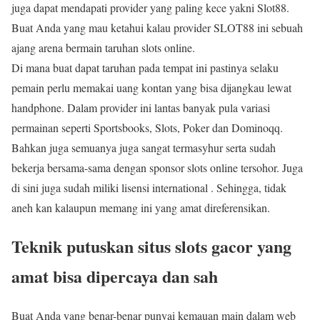
juga dapat mendapati provider yang paling kece yakni Slot88.
Buat Anda yang mau ketahui kalau provider SLOT88 ini sebuah
ajang arena bermain taruhan slots online.
Di mana buat dapat taruhan pada tempat ini pastinya selaku
pemain perlu memakai uang kontan yang bisa dijangkau lewat
handphone. Dalam provider ini lantas banyak pula variasi
permainan seperti Sportsbooks, Slots, Poker dan Dominoqq.
Bahkan juga semuanya juga sangat termasyhur serta sudah
bekerja bersama-sama dengan sponsor slots online tersohor. Juga
di sini juga sudah miliki lisensi international . Sehingga, tidak
aneh kan kalaupun memang ini yang amat direferensikan.
Teknik putuskan situs slots gacor yang
amat bisa dipercaya dan sah
Buat Anda yang benar-benar punyai kemauan main dalam web