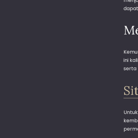
menja
dapat
Me
Kemun
ini k
serta
Si
Untuk
kemba
perma