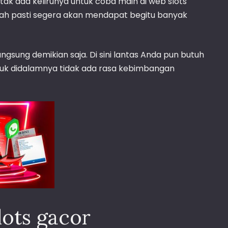
tak ada kelirunya untuk coba main di web slots
DI
udah pasti segera akan mendapat begitu banyak
SITUS
SLOTS
GACO
SAAT
angsung demikian saja. Di sini lantas Anda pun butuh
INI
suk didalamnya tidak ada rasa kebimbangan
!
BIME
lots gacor