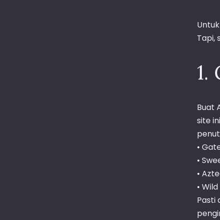
Untuk
Tapi, 
1.
Buat 
site 
penut
• Gat
• Swe
• Azt
• Wild
Pasti
pengi