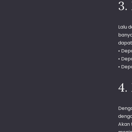
3.
Lalu 
banya
dapat
• Depo
• Depo
• Depo
4.
Denga
denga
Akan 