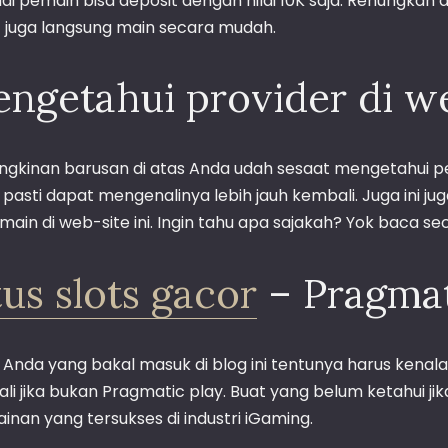
di pemain bisa deposit dengan nilai 10K saja. Renungkan d
 juga langsung main secara mudah.
ngetahui provider di we
gkinan barusan di atas Anda udah sesaat mengetahui peri
ali pasti dapat mengenalinya lebih jauh kembali. Juga ini 
 main di web-site ini. Ingin tahu apa sajakah? Yok baca se
tus slots gacor
– Pragmat
 Anda yang bakal masuk di blog ini tentunya harus kenal
li jika bukan Pragmatic play. Buat yang belum ketahui jik
inan yang tersukses di industri iGaming.