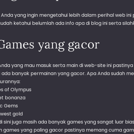
 Anda yang ingin mengetahui lebih dalam perihal web ini pa
sudah ketahui belumlah ada info apa di blog ini serta sila
 Games yang gacor
Anda yang mau masuk serta main di web-site ini pastiny
ini ada banyak permainan yang gacor. Apa Anda sudah men
urannya:
es of Olympus
et bonanza
ec Gems
 west gold
 di sini juga masih ada banyak games yang sangat luar bi
n games yang paling gacor pastinya memang cuma gam