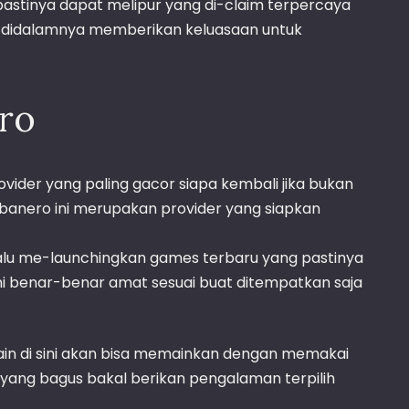
astinya dapat melipur yang di-claim terpercaya
 ini didalamnya memberikan keluasaan untuk
ero
ovider yang paling gacor siapa kembali jika bukan
abanero ini merupakan provider yang siapkan
alu me-launchingkan games terbaru yang pastinya
ni benar-benar amat sesuai buat ditempatkan saja
main di sini akan bisa memainkan dengan memakai
 yang bagus bakal berikan pengalaman terpilih