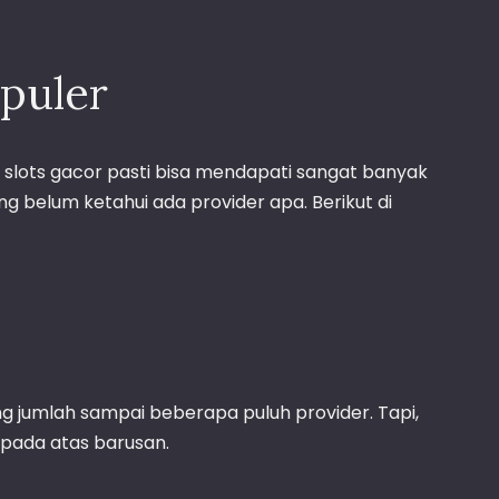
opuler
slots gacor pasti bisa mendapati sangat banyak
belum ketahui ada provider apa. Berikut di
ang jumlah sampai beberapa puluh provider. Tapi,
 pada atas barusan.