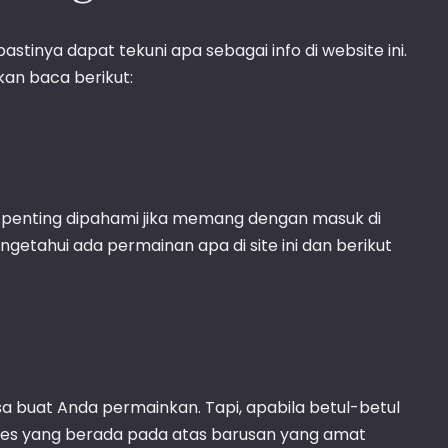
stinya dapat tekuni apa sebagai info di website ini.
hkan baca berikut:
a penting dipahami jika memang dengan masuk di
getahui ada permainan apa di site ini dan berikut
asa buat Anda permainkan. Tapi, apabila betul-betul
es yang berada pada atas barusan yang amat