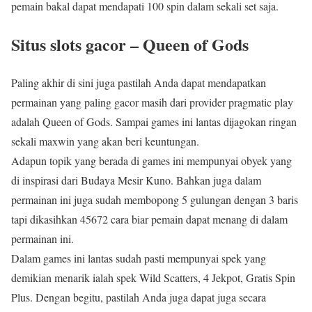
pemain bakal dapat mendapati 100 spin dalam sekali set saja.
Situs slots gacor – Queen of Gods
Paling akhir di sini juga pastilah Anda dapat mendapatkan
permainan yang paling gacor masih dari provider pragmatic play
adalah Queen of Gods. Sampai games ini lantas dijagokan ringan
sekali maxwin yang akan beri keuntungan.
Adapun topik yang berada di games ini mempunyai obyek yang
di inspirasi dari Budaya Mesir Kuno. Bahkan juga dalam
permainan ini juga sudah membopong 5 gulungan dengan 3 baris
tapi dikasihkan 45672 cara biar pemain dapat menang di dalam
permainan ini.
Dalam games ini lantas sudah pasti mempunyai spek yang
demikian menarik ialah spek Wild Scatters, 4 Jekpot, Gratis Spin
Plus. Dengan begitu, pastilah Anda juga dapat juga secara