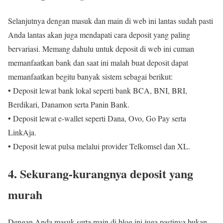
Selanjutnya dengan masuk dan main di web ini lantas sudah pasti
Anda lantas akan juga mendapati cara deposit yang paling
bervariasi. Memang dahulu untuk deposit di web ini cuman
memanfaatkan bank dan saat ini malah buat deposit dapat
memanfaatkan begitu banyak sistem sebagai berikut:
• Deposit lewat bank lokal seperti bank BCA, BNI, BRI,
Berdikari, Danamon serta Panin Bank.
• Deposit lewat e-wallet seperti Dana, Ovo, Go Pay serta
LinkAja.
• Deposit lewat pulsa melalui provider Telkomsel dan XL.
4. Sekurang-kurangnya deposit yang
murah
Dengan Anda masuk serta main di blog ini juga pastinya bukan