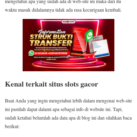
mengetahui apa yang sudah ada di web-site ini maka dari itu
waktu masuk didalamnya tidak ada rasa kecurigaan kembali.
Kenal terkait situs slots gacor
Buat Anda yang ingin mengetahui lebih dalam mengenai web-site
ini pastilah dapat dalami apa sebagai info di website ini. Tapi,
sudah ketahui belumlah ada data apa di blog ini dan silahkan baca
berikut: