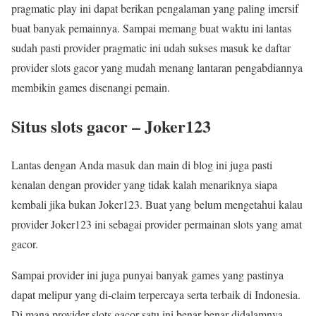
pragmatic play ini dapat berikan pengalaman yang paling imersif
buat banyak pemainnya. Sampai memang buat waktu ini lantas
sudah pasti provider pragmatic ini udah sukses masuk ke daftar
provider slots gacor yang mudah menang lantaran pengabdiannya
membikin games disenangi pemain.
Situs slots gacor – Joker123
Lantas dengan Anda masuk dan main di blog ini juga pasti
kenalan dengan provider yang tidak kalah menariknya siapa
kembali jika bukan Joker123. Buat yang belum mengetahui kalau
provider Joker123 ini sebagai provider permainan slots yang amat
gacor.
Sampai provider ini juga punyai banyak games yang pastinya
dapat melipur yang di-claim terpercaya serta terbaik di Indonesia.
Di mana provider slots gacor satu ini benar-benar didalamnya