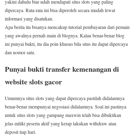
yakini dahulu biar udah mendapati situs slots yang paling
dipercaya. Rata-rata ini bisa diperoleh secara mudah lewat
informasi yang disatukan.
Apa berita itu bisanya mencakup tutorial pembayaran dari pemain
yang awalnya pernah main di blognya. Kalau benar-benar blog
ini punyai bukti, itu dia poin khusus bila situs itu dapat dipercaya
dan nomor satu.
Punyai bukti transfer kemenangan di
website slots gacor
Umumnya situs slots yang dapat dipercaya pastilah didalamnya
benar-benar mempunyai negosiasi didalamnya. Soal ini pastinya
untuk situs slots yang gampang maxwin telah bisa dibuktikan
jelas miliki peserta aktif yang kerap lakukan withdraw atau
deposit tiap hari.