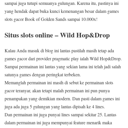
sampai juga tutupi semuanya gulungan. Karena itu, pastinya ini
yang hendak dapat buka kunci kemenangan besar dalam games
slots gacor Book of Golden Sands sampai 10.000x!
Situs slots online – Wild Hop&Drop
Kalau Anda masuk di blog ini lantas pastilah masih tetap ada
games gacor dari provider pragmatic play ialah Wild Hop&Drop.
Sampai permainan ini lantas yang sekian lama ini telah jadi salah
satunya games dengan peringkat terbeken.
Memanglah permainan ini masih di sebut ke permainan slots
gacor teranyar, akan tetapi malah permainan ini pun punya
penampakan yang demikian modern. Dan pasti dalam games ini
juga ada juga 5 gulungan yang lantas dipisah ke 4 lines.
Dan permainan ini juga punyai lines sampai sekitar 25. Lantas
dalam permainan ini juga mempunyai feature menarik maka