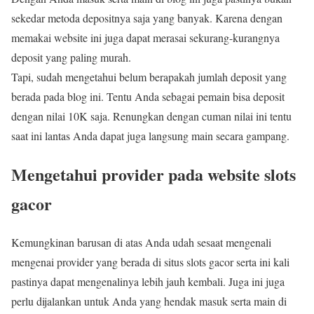
sekedar metoda depositnya saja yang banyak. Karena dengan
memakai website ini juga dapat merasai sekurang-kurangnya
deposit yang paling murah.
Tapi, sudah mengetahui belum berapakah jumlah deposit yang
berada pada blog ini. Tentu Anda sebagai pemain bisa deposit
dengan nilai 10K saja. Renungkan dengan cuman nilai ini tentu
saat ini lantas Anda dapat juga langsung main secara gampang.
Mengetahui provider pada website slots
gacor
Kemungkinan barusan di atas Anda udah sesaat mengenali
mengenai provider yang berada di situs slots gacor serta ini kali
pastinya dapat mengenalinya lebih jauh kembali. Juga ini juga
perlu dijalankan untuk Anda yang hendak masuk serta main di