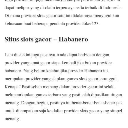
dapat melipur yang di-claim terpercaya serta terbaik di Indonesia.
Di mana provider slots gacor satu ini didalamnya menyuguhkan
keluasaan buat beberapa pencinta provider Joker123.
Situs slots gacor – Habanero
Lalu di site ini juga pastinya Anda dapat berbicara dengan
provider yang amat gacor siapa kembali jika bukan provider
habanero. Yang belum ketahui jika provider Habanero ini
merupakan provider yang siapkan games slots gacor terunggul.
Kenapa? Pasti sebab memang dalam provider gacor ini selalu
meluncurkankan games terbaru yang pasti telah dipastikan ringan
menang. Dengan begitu, pastinya ini benar-benar benar-benar pas
untuk ditempatkan saja ke daftar provider slots gacor yang simpel
menang.