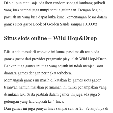
Di sini pun tentu saja ada ikon random sebagai lambang pribadi
yang luas sampai juga tutupi semua gulungan. Dengan begitu,
pastilah ini yang bisa dapat buka kunci kemenangan besar dalam
games slots gacor Book of Golden Sands sampai 10.000x!
Situs slots online – Wild Hop&Drop
Bila Anda masuk di web-site ini lantas pasti masih tetap ada
games gacor dari provider pragmatic play ialah Wild Hop&Drop.
Bahkan juga games ini juga yang sejauh ini udah menjadi satu
diantara games dengan peringkat terbeken.
Memanglah games ini masih di katakan ke games slots gacor
teranyar, namun malahan permainan ini miliki penampakan yang
demikian lux. Serta pastilah dalam games ini juga ada juga 5
gulungan yang lalu dipisah ke 4 lines.
Dan games ini juga punyai lines sampai sekitar 25. Selanjutnya di