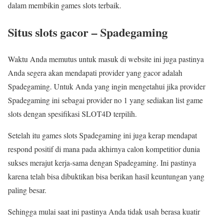
dalam membikin games slots terbaik.
Situs slots gacor – Spadegaming
Waktu Anda memutus untuk masuk di website ini juga pastinya
Anda segera akan mendapati provider yang gacor adalah
Spadegaming. Untuk Anda yang ingin mengetahui jika provider
Spadegaming ini sebagai provider no 1 yang sediakan list game
slots dengan spesifikasi SLOT4D terpilih.
Setelah itu games slots Spadegaming ini juga kerap mendapat
respond positif di mana pada akhirnya calon kompetitior dunia
sukses merajut kerja-sama dengan Spadegaming. Ini pastinya
karena telah bisa dibuktikan bisa berikan hasil keuntungan yang
paling besar.
Sehingga mulai saat ini pastinya Anda tidak usah berasa kuatir