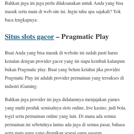
Bahkan juga ini juga perlu dilaksanakan untuk Anda yang bisa
masuk serta main di web-site ini. Ingin tahu apa sajakah? Yok
baca lengkapnya:
Situs slots gacor
– Pragmatic Play
Buat Anda yang bisa masuk di website ini sudah pasti harus
kenalan dengan provider gacor yang ini siapa kembali kalaupun
bukan Pragmatic play. Buat yang belum ketahui jika provider
Pragmatic Play ini adalah provider permainan yang tersukses di
industri iGaming.
Bahkan juga provider ini juga didalamnya menjajakan games
yang multi produk semisalnya slots online, live kasino, judi bola,
togel serta permainan online yang lain. Di mana ada semua
permainan ini sebetulnya lantas ada juga di semua pasar, bahasa
serta mata uang yang dirapikan sesuai sama sasaran.