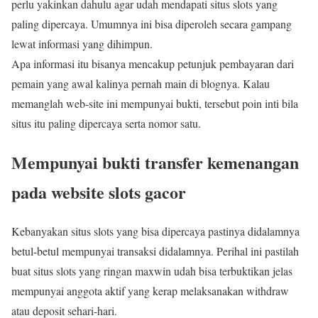
perlu yakinkan dahulu agar udah mendapati situs slots yang
paling dipercaya. Umumnya ini bisa diperoleh secara gampang
lewat informasi yang dihimpun.
Apa informasi itu bisanya mencakup petunjuk pembayaran dari
pemain yang awal kalinya pernah main di blognya. Kalau
memanglah web-site ini mempunyai bukti, tersebut poin inti bila
situs itu paling dipercaya serta nomor satu.
Mempunyai bukti transfer kemenangan
pada website slots gacor
Kebanyakan situs slots yang bisa dipercaya pastinya didalamnya
betul-betul mempunyai transaksi didalamnya. Perihal ini pastilah
buat situs slots yang ringan maxwin udah bisa terbuktikan jelas
mempunyai anggota aktif yang kerap melaksanakan withdraw
atau deposit sehari-hari.