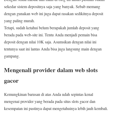
sekedar sistem depositnya saja yang banyak. Sebab memang
dengan gunakan web ini juga dapat rasakan sedikitnya deposit
yang paling murah.
Tetapi, sudah ketahui belum berapakah jumlah deposit yang
berada pada web-site ini. Tentu Anda menjadi pemain bisa
deposit dengan nilai 10K saja. Asumsikan dengan nilai ini
tentunya saat ini lantas Anda bisa juga langsung main dengan
gampang.
Mengenali provider dalam web slots
gacor
Kemungkinan barusan di atas Anda udah sepintas kenal
mengenai provider yang berada pada situs slots gacor dan
kesempatan ini pastinya dapat mengetahuinya lebih jauh kembali.