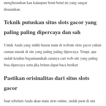
mengherankan kan kalaupun betul-betul ini yang sangat
disarankan.
Teknik putuskan situs slots gacor yang
paling paling dipercaya dan sah
Untuk Anda yang miliki hasrat main di website slots gacor yakini
cuman masuk di site yang paling paling dipercaya. Tetapi, apa
sudah ketahui bagaimanakah caranya cari web-site yang paling
bisa dipercaya serta jika belum dapat baca berikut:
Pastikan orisinalitas dari situs slots
gacor
Saat sebelum Anda akan main slots online, sudah pasti di sini