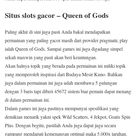
Situs slots gacor – Queen of Gods
Paling akhir di sini juga pasti Anda bakal mendapatkan
permainan yang paling gacor masih dari provider pragmatic play
ialah Queen of Gods. Sampai games ini juga digadang simpel
sekali maxwin yang pasti akan beri keuntungan.
Akan halnya topik yang berada pada permainan ini miliki topik
yang memperoleh inspirasi dari Budaya Mesir Kuno. Bahkan
juga dalam permainan ini juga udah membawa 5 gulungan
dengan 3 baris tapi diberi 45672 sistem biar pemain dapat menang
di dalam permainan ini.
Dalam games ini juga pastinya mempunyai spesifikasi yang
demikian menarik yakni spek Wild Scatters, 4 Jekpot, Gratis Spin
Plus. Dengan begitu, pastilah Anda juga dapat juga secara
gampang mendapati kemenangan optimal maka 5.000x taruhan.