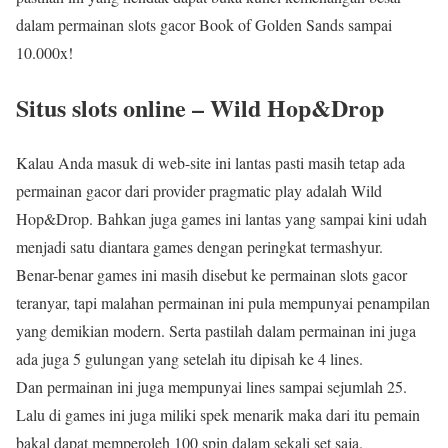
dalam permainan slots gacor Book of Golden Sands sampai
10.000x!
Situs slots online – Wild Hop&Drop
Kalau Anda masuk di web-site ini lantas pasti masih tetap ada
permainan gacor dari provider pragmatic play adalah Wild
Hop&Drop. Bahkan juga games ini lantas yang sampai kini udah
menjadi satu diantara games dengan peringkat termashyur.
Benar-benar games ini masih disebut ke permainan slots gacor
teranyar, tapi malahan permainan ini pula mempunyai penampilan
yang demikian modern. Serta pastilah dalam permainan ini juga
ada juga 5 gulungan yang setelah itu dipisah ke 4 lines.
Dan permainan ini juga mempunyai lines sampai sejumlah 25.
Lalu di games ini juga miliki spek menarik maka dari itu pemain
bakal dapat memperoleh 100 spin dalam sekali set saja.