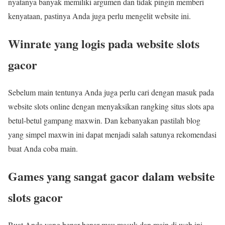
nyatanya banyak memiliki argumen dan tidak pingin memberi
kenyataan, pastinya Anda juga perlu mengelit website ini.
Winrate yang logis pada website slots
gacor
Sebelum main tentunya Anda juga perlu cari dengan masuk pada
website slots online dengan menyaksikan rangking situs slots apa
betul-betul gampang maxwin. Dan kebanyakan pastilah blog
yang simpel maxwin ini dapat menjadi salah satunya rekomendasi
buat Anda coba main.
Games yang sangat gacor dalam website
slots gacor
Buat Anda yang benar-benar mau masuk dan main di web ini