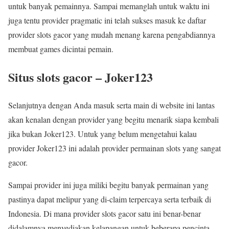
untuk banyak pemainnya. Sampai memanglah untuk waktu ini
juga tentu provider pragmatic ini telah sukses masuk ke daftar
provider slots gacor yang mudah menang karena pengabdiannya
membuat games dicintai pemain.
Situs slots gacor – Joker123
Selanjutnya dengan Anda masuk serta main di website ini lantas
akan kenalan dengan provider yang begitu menarik siapa kembali
jika bukan Joker123. Untuk yang belum mengetahui kalau
provider Joker123 ini adalah provider permainan slots yang sangat
gacor.
Sampai provider ini juga miliki begitu banyak permainan yang
pastinya dapat melipur yang di-claim terpercaya serta terbaik di
Indonesia. Di mana provider slots gacor satu ini benar-benar
didalamnya menyediakan kelapangan untuk beberapa pencinta