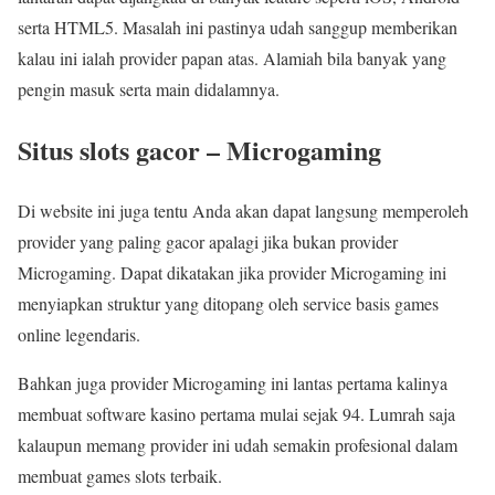
serta HTML5. Masalah ini pastinya udah sanggup memberikan
kalau ini ialah provider papan atas. Alamiah bila banyak yang
pengin masuk serta main didalamnya.
Situs slots gacor – Microgaming
Di website ini juga tentu Anda akan dapat langsung memperoleh
provider yang paling gacor apalagi jika bukan provider
Microgaming. Dapat dikatakan jika provider Microgaming ini
menyiapkan struktur yang ditopang oleh service basis games
online legendaris.
Bahkan juga provider Microgaming ini lantas pertama kalinya
membuat software kasino pertama mulai sejak 94. Lumrah saja
kalaupun memang provider ini udah semakin profesional dalam
membuat games slots terbaik.