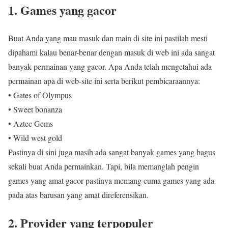
1. Games yang gacor
Buat Anda yang mau masuk dan main di site ini pastilah mesti
dipahami kalau benar-benar dengan masuk di web ini ada sangat
banyak permainan yang gacor. Apa Anda telah mengetahui ada
permainan apa di web-site ini serta berikut pembicaraannya:
• Gates of Olympus
• Sweet bonanza
• Aztec Gems
• Wild west gold
Pastinya di sini juga masih ada sangat banyak games yang bagus
sekali buat Anda permainkan. Tapi, bila memanglah pengin
games yang amat gacor pastinya memang cuma games yang ada
pada atas barusan yang amat direferensikan.
2. Provider yang terpopuler