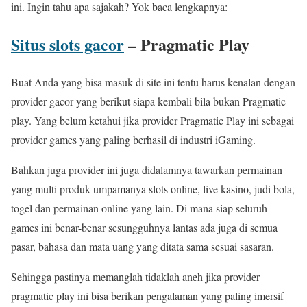
ini. Ingin tahu apa sajakah? Yok baca lengkapnya:
Situs slots gacor
– Pragmatic Play
Buat Anda yang bisa masuk di site ini tentu harus kenalan dengan
provider gacor yang berikut siapa kembali bila bukan Pragmatic
play. Yang belum ketahui jika provider Pragmatic Play ini sebagai
provider games yang paling berhasil di industri iGaming.
Bahkan juga provider ini juga didalamnya tawarkan permainan
yang multi produk umpamanya slots online, live kasino, judi bola,
togel dan permainan online yang lain. Di mana siap seluruh
games ini benar-benar sesungguhnya lantas ada juga di semua
pasar, bahasa dan mata uang yang ditata sama sesuai sasaran.
Sehingga pastinya memanglah tidaklah aneh jika provider
pragmatic play ini bisa berikan pengalaman yang paling imersif