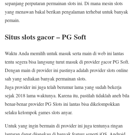
sepanjang perputaran permainan slots ini. Di mana mesin slots
yang menawan bakal berikan pengalaman terhebat untuk banyak
pemain.
Situs slots gacor – PG Soft
Waktu Anda memilih untuk masuk serta main di web ini lantas
tentu segera bisa langsung turut masuk di provider gacor PG Soft.
Dengan main di provider ini pastinya adalah provider slots online
sah yang sediakan banyak permainan slots.
Juga provider ini juga telah berumur lama yang sudah bekerja
sejak 2018 lama waktunya. Karena itu, pastilah tidaklah aneh bila
benar-benar provider PG Slots ini lantas bisa dikelompokkan
selaku kelompok games slots anyar.
Untuk yang ingin bermain di provider ini juga tentunya ringan
lantaran dapat dijangkau di banyak feature seperti iOS, Android